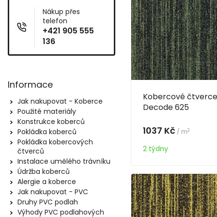
Nákup přes
telefon
+421 905 555
136
Informace
Kobercové čtverce 
Jak nakupovat - Koberce
Decode 625
Použité materiály
Konstrukce koberců
1037 Kč
Pokládka koberců
2
/ m
Pokládka kobercových
2 týdny
čtverců
Instalace umělého trávníku
Údržba koberců
Alergie a koberce
Jak nakupovat - PVC
Druhy PVC podlah
Výhody PVC podlahových