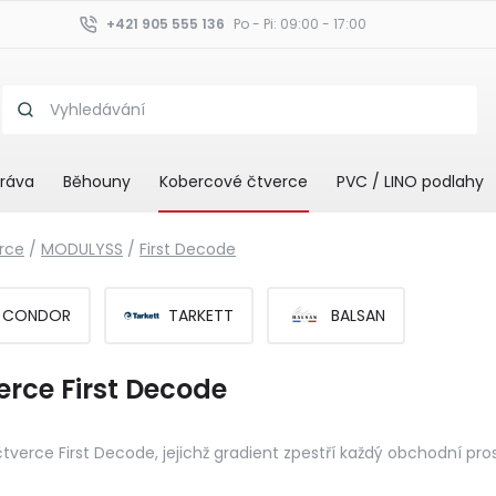
+421 905 555 136
Po - Pi: 09:00 - 17:00
ráva
Běhouny
Kobercové čtverce
PVC / LINO podlahy
rce
/
MODULYSS
/
First Decode
CONDOR
TARKETT
BALSAN
erce First Decode
verce First Decode, jejichž gradient zpestří každý obchodní pr