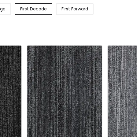
dge
First Decode
First Forward