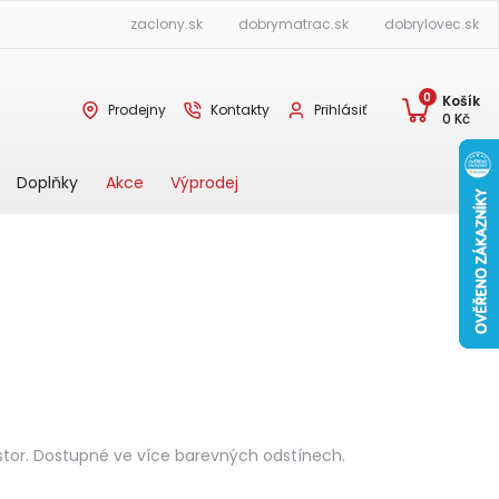
zaclony.sk
dobrymatrac.sk
dobrylovec.sk
0
Košík
Prodejny
Kontakty
Prihlásiť
0
Kč
Akce
Výprodej
Doplňky
ostor. Dostupné ve více barevných odstínech.