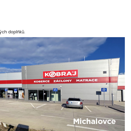
vých doplňků
.