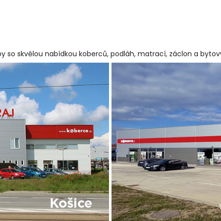
y so skvělou nabídkou koberců, podláh, matrací, záclon a byto