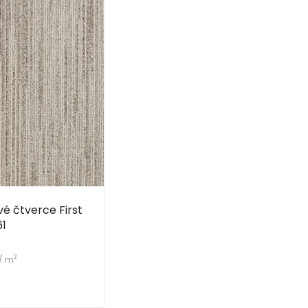
é čtverce First
1
2
/ m