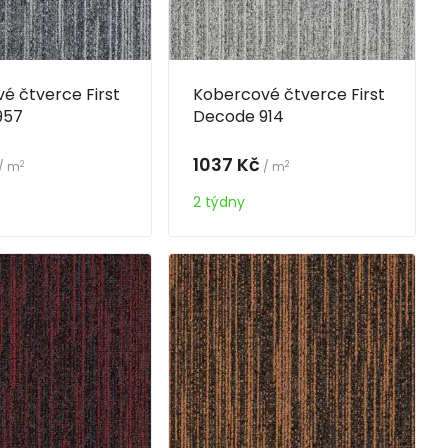
é čtverce First
Kobercové čtverce First
957
Decode 914
1037 Kč
2
2
/ m
/ m
2 týdny