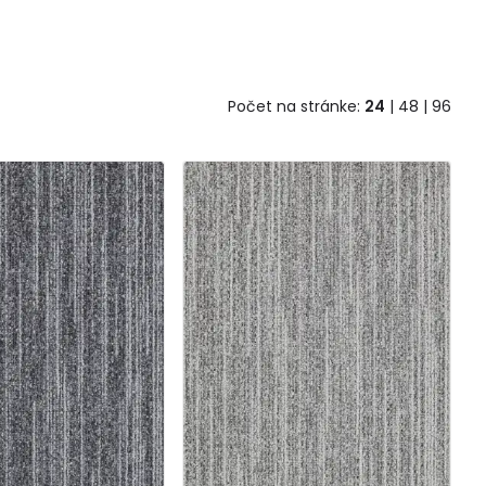
Počet na stránke:
24
|
48
|
96