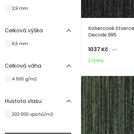
2,9 mm
Kobercové čtverce 
Celková výška
Decode 995
6,5 mm
1037 Kč
2
/ m
2 týdny
Celková váha
4 500 g/m2
Hustota vlasu
202 000 vpichů/m2