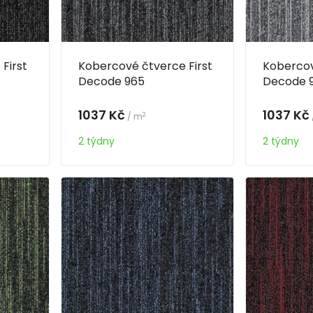
First
Kobercové čtverce First
Kobercov
Decode 965
Decode 
1037 Kč
1037 Kč
2
/ m
2 týdny
2 týdny