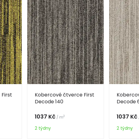
First
Kobercové čtverce First
Kobercov
Decode 140
Decode 6
1037 Kč
1037 Kč
2
/ m
2 týdny
2 týdny