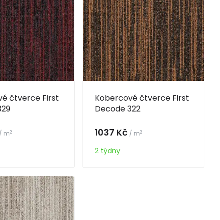
é čtverce First
Kobercové čtverce First
329
Decode 322
1037 Kč
2
2
/ m
/ m
2 týdny