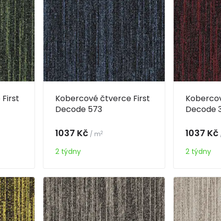
First
Kobercové čtverce First
Kobercov
Decode 573
Decode 
1037 Kč
1037 Kč
2
/ m
2 týdny
2 týdny