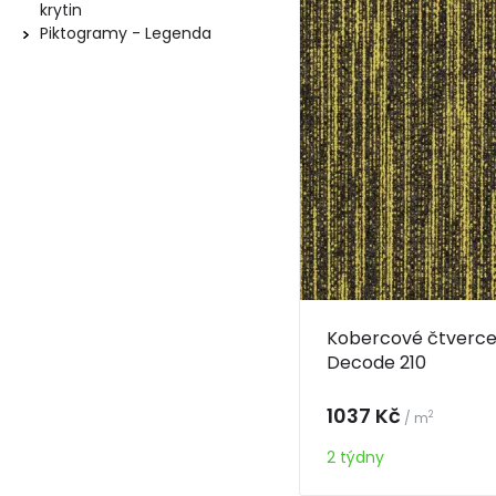
krytin
Piktogramy - Legenda
Kobercové čtverce 
Decode 210
1037 Kč
2
/ m
2 týdny