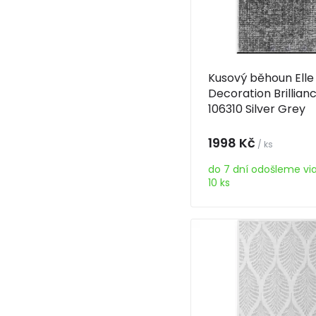
Kusový běhoun Elle
Decoration Brillian
106310 Silver Grey
1998 Kč
/ ks
do 7 dní odošleme vi
10 ks