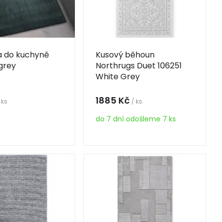
a do kuchyně
Kusový běhoun
grey
Northrugs Duet 106251
White Grey
1885 Kč
 ks
/ ks
do 7 dní odošleme 7 ks