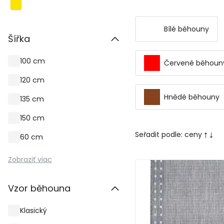
Bílé běhouny
Šířka
100 cm
Červené běhoun
120 cm
Hnědé běhouny
135 cm
150 cm
Seřadit podle:
ceny
60 cm
Zobraziť viac
Vzor běhouna
Klasický