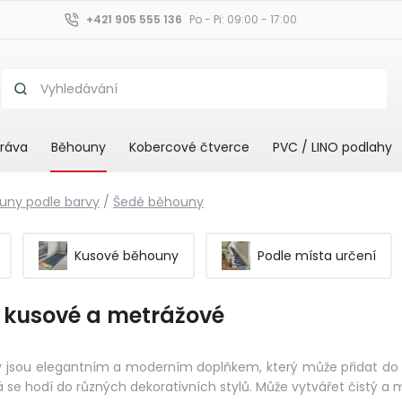
+421 905 555 136
Po - Pi: 09:00 - 17:00
ráva
Běhouny
Kobercové čtverce
PVC / LINO podlahy
uny podle barvy
/
Šedé běhouny
Kusové běhouny
Podle místa určení
 kusové a metrážové
sou elegantním a moderním doplňkem, který může přidat do int
rá se hodí do různých dekorativních stylů. Může vytvářet čistý 