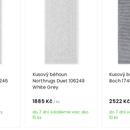
Kusový běhoun
Kusový b
6246
Northrugs Duet 106249
Boch 174
White Grey
1885 Kč
2522 Kč
/ ks
ks
do 7 dní odošleme viac ako
do 7 dní 
10 ks
10 ks