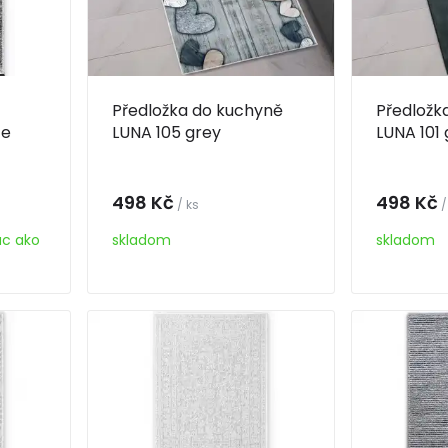
Předložka do kuchyně
Předložk
ce
LUNA 105 grey
LUNA 101 
498 Kč
498 Kč
/ ks
/
ac ako
skladom
skladom