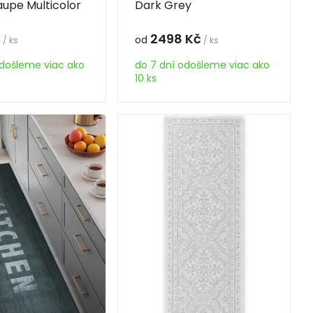
aupe Multicolor
Dark Grey
č
2498 Kč
od
/ ks
/ ks
odošleme viac ako
do 7 dní odošleme viac ako
10 ks