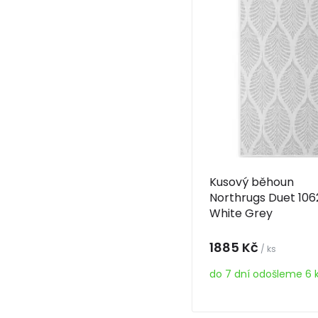
Kusový běhoun
Northrugs Duet 10
White Grey
1885 Kč
/ ks
do 7 dní odošleme 6 