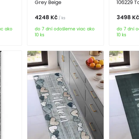
Grey Beige
106229 T
4248 Kč
3498 K
/ ks
ac ako
do 7 dní odošleme viac ako
do 7 dní 
10 ks
10 ks