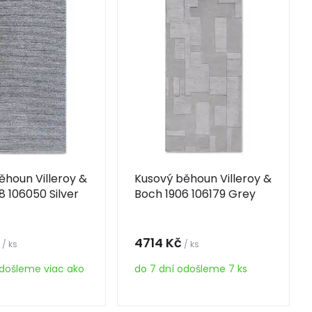
ěhoun Villeroy &
Kusový běhoun Villeroy &
8 106050 Silver
Boch 1906 106179 Grey
4714 Kč
/ ks
/ ks
odošleme viac ako
do 7 dní odošleme 7 ks