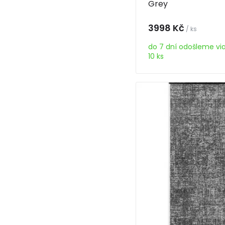
Grey
3998 Kč
/ ks
do 7 dní odošleme vi
10 ks