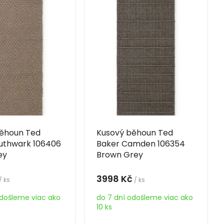
ěhoun Ted
Kusový běhoun Ted
uthwark 106406
Baker Camden 106354
ey
Brown Grey
3998 Kč
/ ks
/ ks
odošleme viac ako
do 7 dní odošleme viac ako
10 ks