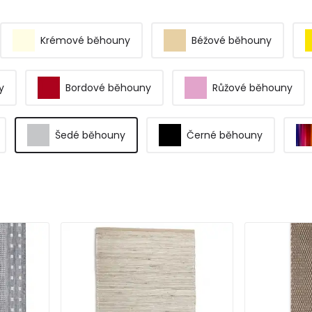
Krémové běhouny
Béžové běhouny
y
Bordové běhouny
Růžové běhouny
Šedé běhouny
Černé běhouny