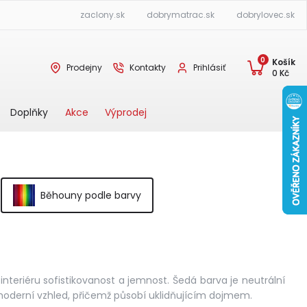
zaclony.sk
dobrymatrac.sk
dobrylovec.sk
0
Košík
Prodejny
Kontakty
Prihlásiť
0
Kč
Akce
Výprodej
Doplňky
Běhouny podle barvy
eriéru sofistikovanost a jemnost. Šedá barva je neutrální
a moderní vzhled, přičemž působí uklidňujícím dojmem.