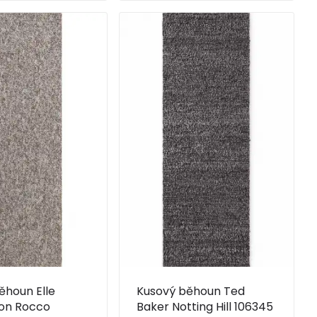
ěhoun Elle
Kusový běhoun Ted
on Rocco
Baker Notting Hill 106345