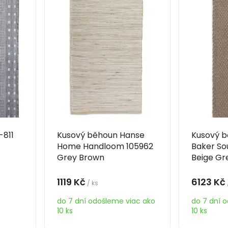
-811
Kusový běhoun Hanse
Kusový b
Home Handloom 105962
Baker So
Grey Brown
Beige Gr
1119 Kč
6123 Kč
/ ks
do 7 dní odošleme viac ako
do 7 dní 
10 ks
10 ks