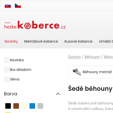
Novinky
Metrážové koberce
Kusové koberce
Umělá t
Domov
/
Běhouny
/
Běho
Novinka
Iba skladom
Běhouny metráž
Sleva
Šedé běhouny
Barva
Šedé kobercové běhouny j
a univerzální volbou, kte