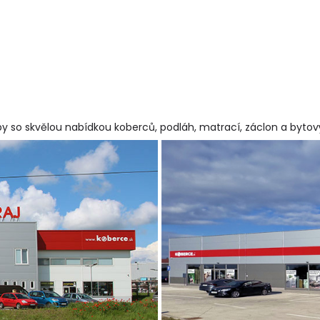
y so skvělou nabídkou koberců, podláh, matrací, záclon a byto