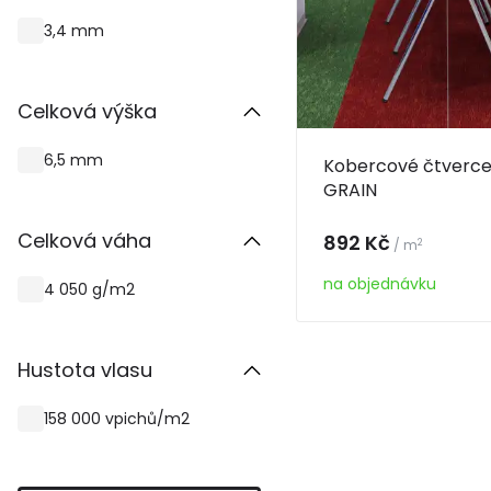
3,4 mm
Celková výška
6,5 mm
Kobercové čtverc
GRAIN
Celková váha
892 Kč
2
/ m
na objednávku
4 050 g/m2
Hustota vlasu
158 000 vpichů/m2