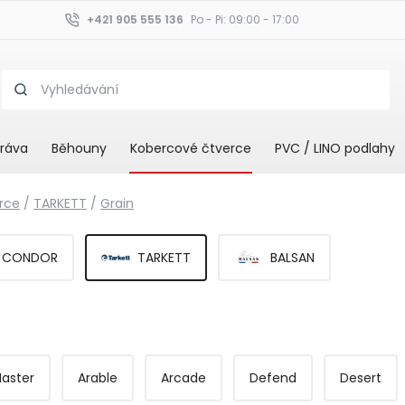
+421 905 555 136
Po - Pi: 09:00 - 17:00
ráva
Běhouny
Kobercové čtverce
PVC / LINO podlahy
rce
/
TARKETT
/
Grain
CONDOR
TARKETT
BALSAN
Master
Arable
Arcade
Defend
Desert