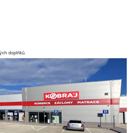
vých doplňků
.