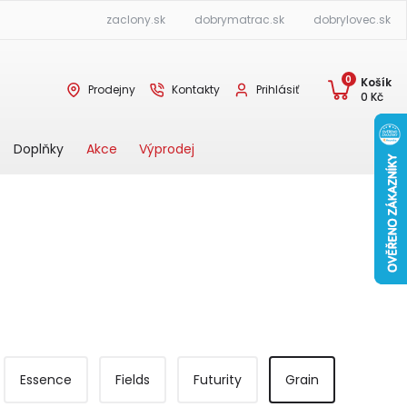
zaclony.sk
dobrymatrac.sk
dobrylovec.sk
0
Košík
Prodejny
Kontakty
Prihlásiť
0
Kč
Akce
Výprodej
Doplňky
Essence
Fields
Futurity
Grain