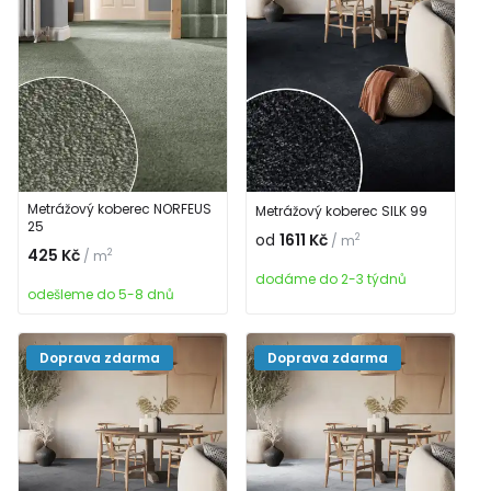
Metrážový koberec NORFEUS
Metrážový koberec SILK 99
25
od
1611 Kč
2
/ m
425 Kč
2
/ m
dodáme do 2-3 týdnů
odešleme do 5-8 dnů
Doprava zdarma
Doprava zdarma