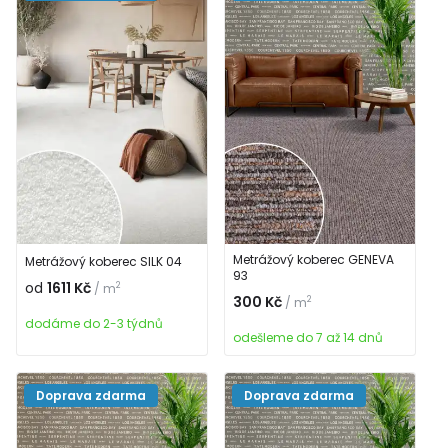
Metrážový koberec GENEVA
Metrážový koberec SILK 04
93
od
1611 Kč
2
/ m
300 Kč
2
/ m
dodáme do 2-3 týdnů
odešleme do 7 až 14 dnů
Doprava zdarma
Doprava zdarma