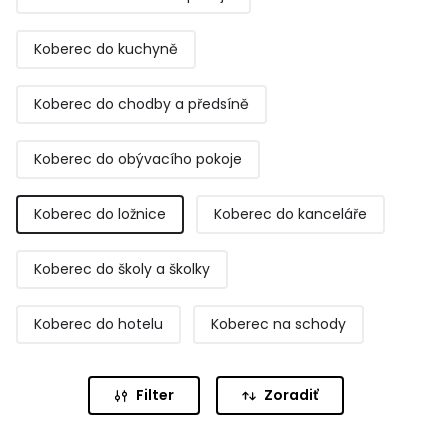
ložnice se klade i na pocitový komfort při styku s bosou
nohou, vhodné jsou koberce i s vyšším vlasem. Pro
bytovou metráž jsou vhodné i všechny koberce z
Koberec do kuchyně
kategorie "Objektové koberce", které mají ještě vyšší
zátěžové parametry. V případě speciálních požadavků
Koberec do chodby a předsíně
Vám náš odborný personál rád poradí. Můžete si je koupit
online přes e-shop.
Koberec do obývacího pokoje
Koberec do ložnice
Koberec do kanceláře
Koberec do školy a školky
Koberec do hotelu
Koberec na schody
Filter
Zoradiť