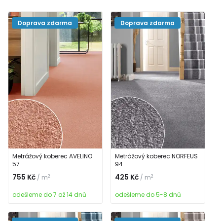
Doprava zdarma
Doprava zdarma
Metrážový koberec AVELINO
Metrážový koberec NORFEUS
57
94
755 Kč
425 Kč
2
2
/ m
/ m
odešleme do 7 až 14 dnů
odešleme do 5-8 dnů