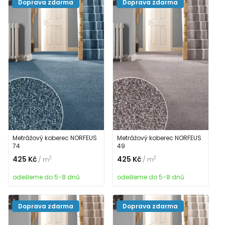
Doprava zdarma
Doprava zdarma
Metrážový koberec NORFEUS
Metrážový koberec NORFEUS
74
49
425 Kč
425 Kč
2
2
/ m
/ m
odešleme do 5-8 dnů
odešleme do 5-8 dnů
Doprava zdarma
Doprava zdarma