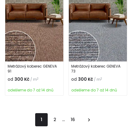
Metrážový koberec GENEVA
Metrážový koberec GENEVA
91
73
od
300 Kč
od
300 Kč
2
2
/ m
/ m
odešleme do 7 až 14 dnů
odešleme do 7 až 14 dnů
1
2
...
16