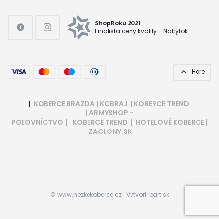
ShopRoku 2021
Finalista ceny kvality - Nábytok
Hore
|
KOBERCE BRAZDA
|
KOBRAJ
|
KOBERCE TREND
|
ARMYSHOP -
POĽOVNÍCTVO
|
KOBERCE TREND
|
HOTELOVÉ KOBERCE
|
ZACLONY.SK
©
www.hezkekoberce.cz
| Vytvoril
bart.sk