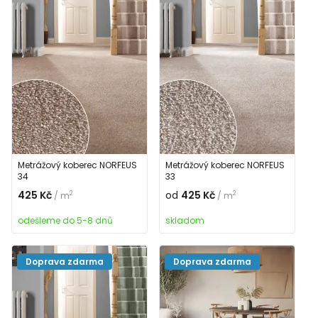
Metrážový koberec NORFEUS
Metrážový koberec NORFEUS
34
33
425 Kč
od
425 Kč
2
2
/ m
/ m
odešleme do 5-8 dnů
skladom
Doprava zdarma
Doprava zdarma