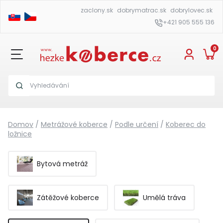
zaclony.sk
dobrymatrac.sk
dobrylovec.sk
+421 905 555 136
0
Domov
/
Metrážové koberce
/
Podle určení
/
Koberec do
ložnice
Bytová metráž
Zátěžové koberce
Umělá tráva