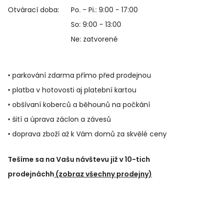
Otvárací doba:
Po. - Pi.: 9:00 - 17:00
So: 9:00 - 13:00
Ne: zatvorené
• parkování zdarma přímo před prodejnou
• platba v hotovosti aj platební kartou
• obšívaní koberců a běhounů na počkání
• šití a úprava záclon a závesů
• doprava zboží až k Vám domů za skvělé ceny
Tešíme sa na Vašu návštevu již v 10-tich
prodejnáchh
(zobraz všechny prodejny)