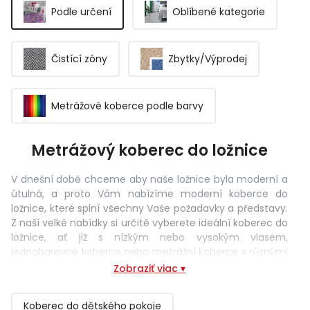
Podle určení
Oblíbené kategorie
Čistící zóny
Zbytky/Výprodej
Metrážové koberce podle barvy
Metrážový koberec do ložnice
V dnešní době chceme aby naše ložnice byla moderní a
útulná, a proto Vám nabízíme moderní koberce do
ložnice, které splní všechny Vaše požadavky a představy.
Z naší velké nabídky si určitě vyberete ideální koberec do
ložnice, ať již s nízkým nebo vysokým vlasem,
jednobarevné koberce nebo metrážní koberce s různými
motivy vzorů. Do ložnice jsou vhodné koberce, které mají
Zobraziť viac ▾
vysoký vlas a vysokou komfortnost. Jelikož ložnice je
nejméně exponovaný prostor a důraz u koberců do
Koberec do dětského pokoje