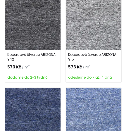
Kobercové čtverce ARIZONA
Kobercové čtverce ARIZONA
942
915
573 Kč
573 Kč
2
2
/ m
/ m
dodáme do 2-3 týdnů
odešleme do 7 až 14 dnů