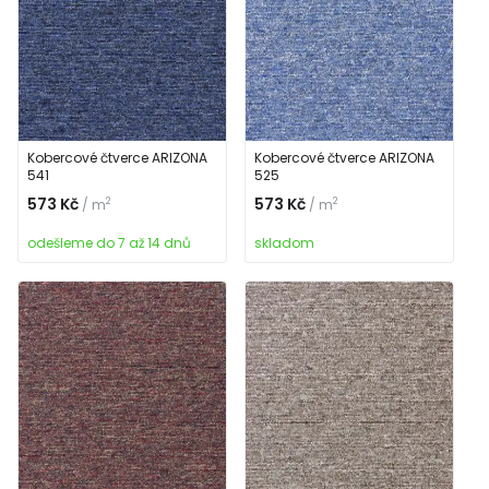
Kobercové čtverce ARIZONA
Kobercové čtverce ARIZONA
541
525
573 Kč
573 Kč
2
2
/ m
/ m
odešleme do 7 až 14 dnů
skladom