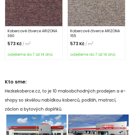
Kobercové čtverce ARIZONA
Kobercové čtverce ARIZONA
390
155
573 Kč
573 Kč
2
2
/ m
/ m
odešleme do 7 až 14 dnů
odešleme do 7 až 14 dnů
Kto sme:
Hezkekoberce.cz, to je 10 maloobchodných prodejen a e-
shopy so skvělou nabídkou koberců, podláh, matrací,
záclon a bytových doplňků
.