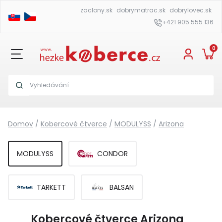
zaclony.sk
dobrymatrac.sk
dobrylovec.sk
+421 905 555 136
0
Domov
/
Kobercové čtverce
/
MODULYSS
/
Arizona
MODULYSS
CONDOR
TARKETT
BALSAN
Kobercové čtverce Arizona