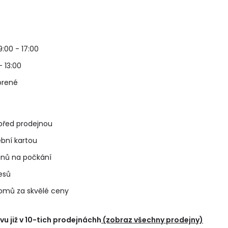
 9:00 - 17:00
- 13:00
vorené
před prodejnou
ební kartou
unů na počkání
vesů
domů za skvělé ceny
u již v 10-tich prodejnáchh
(zobraz všechny prodejny)