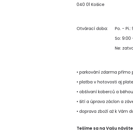
040 01 Košice
Otvárací doba:
Po. - Pi.:
So: 9:00 
Ne: zat
• parkování zdarma přímo 
• platba v hotovosti aj plat
• obšívaní koberců a běho
• šití a úprava záclon a zá
• doprava zboží až k Vám 
Tešíme sa na Vašu návštev