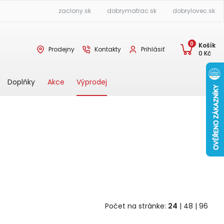
zaclony.sk
dobrymatrac.sk
dobrylovec.sk
0
Košík
Prodejny
Kontakty
Prihlásiť
0
Kč
Akce
Výprodej
Doplňky
Počet na stránke:
24
|
48
|
96