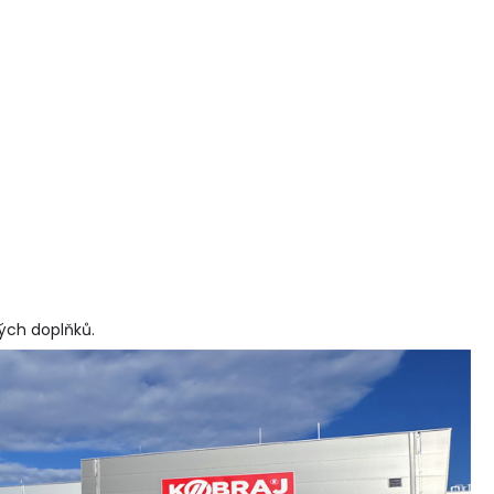
vých doplňků
.