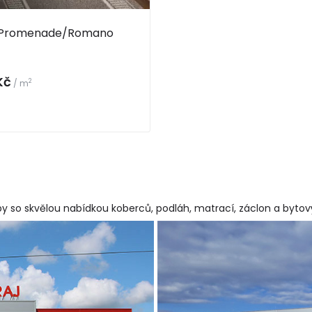
 Promenade/Romano
Kč
2
/ m
y so skvělou nabídkou koberců, podláh, matrací, záclon a byto