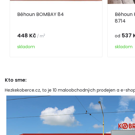
Běhoun BOMBAY 84
Běhoun
8714
448 Kč
537 
od
2
/ m
skladom
skladom
Kto sme:
Hezkekoberce.cz, to je 10 maloobchodných prodejen a e-shop