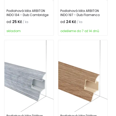
Podlahová lišta ARBITON
Podlahová lišta ARBITON
INDO 134 - Dub Cambridge
INDO 197 - Dub Flamenco
od
25 Kč
od
24 Kč
/ ks
/ ks
skladom
odešleme do 7 až 14 dnů
Podlahová lišta Döllken
Podlahová lišta Döllken