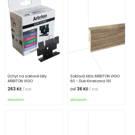
Úchyt na soklové lišty
Soklová lišta ARBITON VIGO
ARBITON VIGO
60 - Dub Kinesawa 191
263 Kč
od
36 Kč
/ bal
/ bal
skladom
skladom