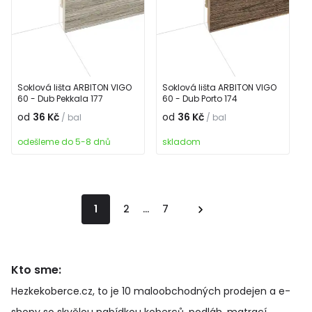
Soklová lišta ARBITON VIGO
Soklová lišta ARBITON VIGO
60 - Dub Pekkala 177
60 - Dub Porto 174
od
36 Kč
od
36 Kč
/ bal
/ bal
odešleme do 5-8 dnů
skladom
1
2
...
7
Kto sme:
Hezkekoberce.cz, to je 10 maloobchodných prodejen a e-