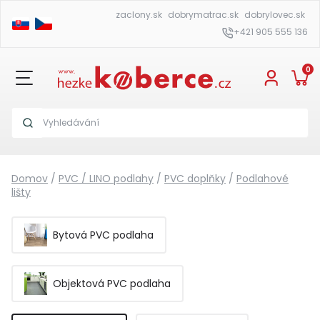
zaclony.sk
dobrymatrac.sk
dobrylovec.sk
+421 905 555 136
0
Domov
/
PVC / LINO podlahy
/
PVC doplňky
/
Podlahové
lišty
Bytová PVC podlaha
Objektová PVC podlaha