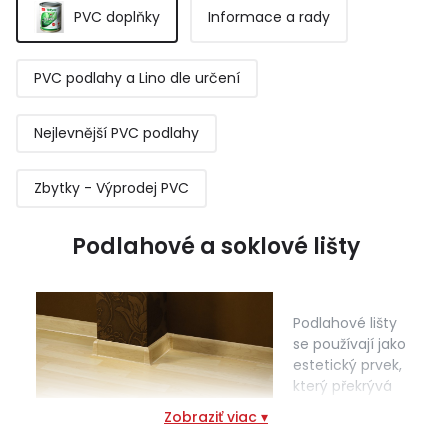
PVC doplňky
Informace a rady
PVC podlahy a Lino dle určení
Nejlevnější PVC podlahy
Zbytky - Výprodej PVC
Podlahové a soklové lišty
Podlahové lišty
se používají jako
estetický prvek,
který překrývá
dilatační spáry
Zobraziť viac ▾
mezi stěnou a