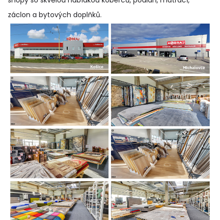
shopy so skvělou nabídkou koberců, podláh, matrací,
záclon a bytových doplňků
.