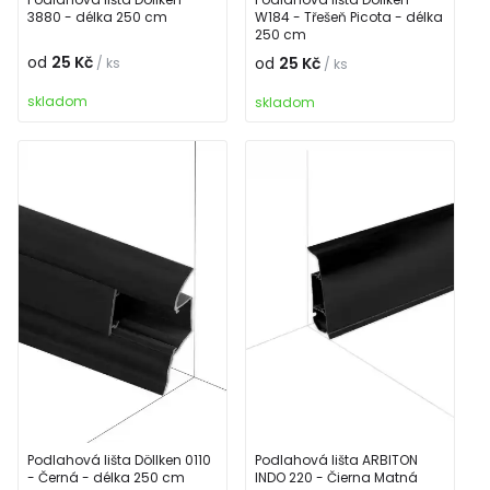
3880 - délka 250 cm
W184 - Třešeň Picota - délka
250 cm
od
25 Kč
od
25 Kč
/ ks
/ ks
skladom
skladom
Podlahová lišta Döllken 0110
Podlahová lišta ARBITON
- Černá - délka 250 cm
INDO 220 - Čierna Matná