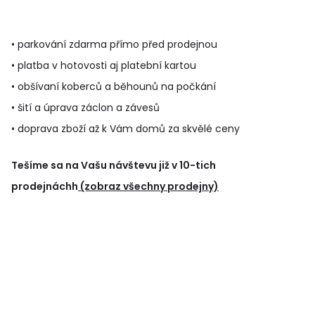
• parkování zdarma přímo před prodejnou
• platba v hotovosti aj platební kartou
• obšívaní koberců a běhounů na počkání
• šití a úprava záclon a závesů
• doprava zboží až k Vám domů za skvělé ceny
Tešíme sa na Vašu návštevu již v 10-tich
prodejnáchh
(zobraz všechny prodejny)