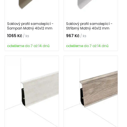
Soklový profil samolepící -
Soklový profil samolepící -
Šampaň Matný 40x12 mm
Stříbrný Matný 40x12 mm
1065 Kč
967 Kč
/ ks
/ ks
odešleme do 7 až 14 dnů
odešleme do 7 až 14 dnů