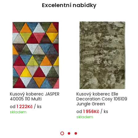
Excelentní nabídky
Kusový koberec JASPER
Kusový koberec Elle
40005 110 Multi
Decoration Cosy 106109
Jungle Green
od
1 222Kč
/ ks
od
1 956Kč
/ ks
skladem
skladem