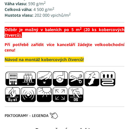
2
Váha vlasu:
590 g/m
2
Celková váha:
4 500 g/m
2
Hustota vlasu:
202 000 vpichů/
m
2
Odběr je možný v baleních po 5 m
(20 ks kobercových
čtverců).
Při potřebě zařídit více kanceláří žádejte velkoobchodní
cenu!
Návod na montáž kobercových čtverců!