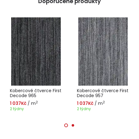
Doporučené produkty
Kobercové čtverce First
Kobercové čtverce First
Decode 965
Decode 957
2
2
1 037Kč
/ m
1 037Kč
/ m
2 týdny
2 týdny