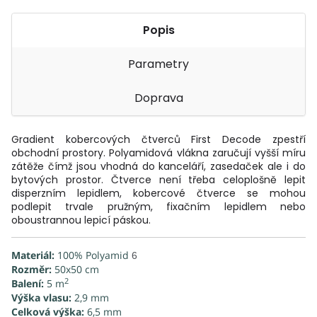
Popis
Parametry
Doprava
Gradient kobercových čtverců First Decode zpestří
obchodní prostory. Polyamidová vlákna zaručují vyšší míru
zátěže čímž jsou vhodná do kanceláří, zasedaček ale i do
bytových prostor. Čtverce není třeba celoplošně lepit
disperzním lepidlem, kobercové čtverce se mohou
podlepit trvale pružným, fixačním lepidlem nebo
oboustrannou lepicí páskou.
Materiál:
100% Polyamid
6
Rozměr:
50x50 cm
2
Balení:
5 m
Výška vlasu:
2,9 mm
Celková výška:
6,5 mm