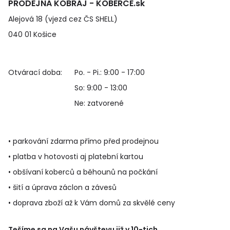
PRODEJNA KOBRAJ - KOBERCE.sk
Alejová 18 (vjezd cez ČS SHELL)
040 01 Košice
Otvárací doba:
Po. - Pi.: 9:00 - 17:00
So: 9:00 - 13:00
Ne: zatvorené
• parkování zdarma přímo před prodejnou
• platba v hotovosti aj platební kartou
• obšívaní koberců a běhounů na počkání
• šití a úprava záclon a závesů
• doprava zboží až k Vám domů za skvělé ceny
Tešíme sa na Vašu návštevu již v 10-tich