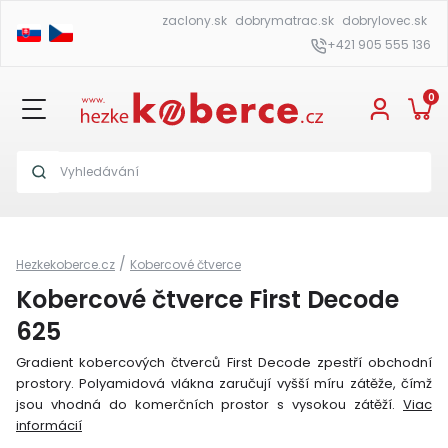
zaclony.sk
dobrymatrac.sk
dobrylovec.sk
+421 905 555 136
0
/
Hezkekoberce.cz
Kobercové čtverce
Kobercové čtverce First Decode
625
Gradient kobercových čtverců First Decode zpestří obchodní
prostory. Polyamidová vlákna zaručují vyšší míru zátěže, čímž
jsou vhodná do komerčních prostor s vysokou zátěží.
Viac
informácií