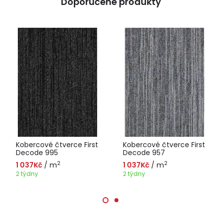
Doporučené produkty
Kobercové čtverce First
Kobercové čtverce First
Decode 995
Decode 957
2
2
1 037Kč
/ m
1 037Kč
/ m
2 týdny
2 týdny