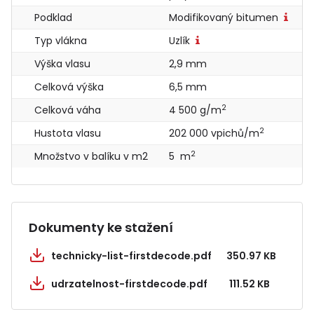
Podklad
Modifikovaný bitumen
Typ vlákna
Uzlík
Výška vlasu
2,9 mm
Celková výška
6,5 mm
2
Celková váha
4 500 g/m
2
Hustota vlasu
202 000 vpichů/m
2
Množstvo v balíku v m2
5 m
Dokumenty ke stažení
technicky-list-firstdecode.pdf
350.97 KB
udrzatelnost-firstdecode.pdf
111.52 KB