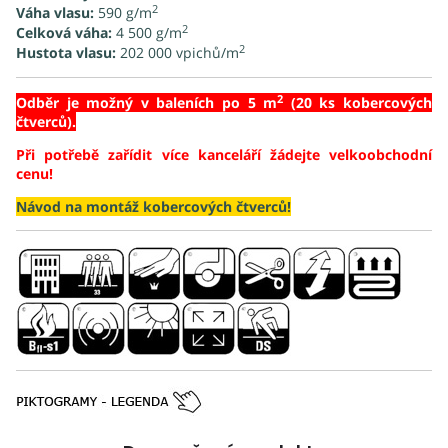
2
Váha vlasu:
590 g/m
2
Celková váha:
4 500 g/m
2
Hustota vlasu:
202 000 vpichů/
m
2
Odběr je možný v baleních po 5 m
(20 ks kobercových
čtverců).
Při potřebě zařídit více kanceláří žádejte velkoobchodní
cenu!
Návod na montáž kobercových čtverců!