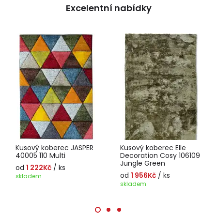
Excelentní nabídky
Kusový koberec JASPER
Kusový koberec Elle
40005 110 Multi
Decoration Cosy 106109
Jungle Green
od
1 222Kč
/ ks
od
1 956Kč
/ ks
skladem
skladem