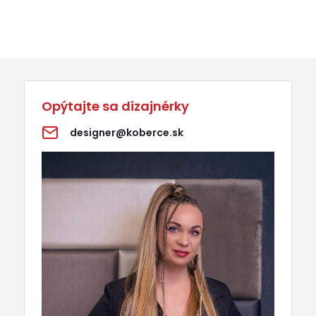
Opýtajte sa dizajnérky
designer@koberce.sk