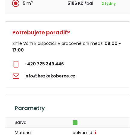
2
5 m
5186 Kč
/bal
2 týdny
Potrebujete poradiť?
Sme Vám k dispozícii v pracovné dni medzi
09:00 -
17:00
+420 725 349 446
info@hezkekoberce.cz
Parametry
Barva
Materiál
polyamid