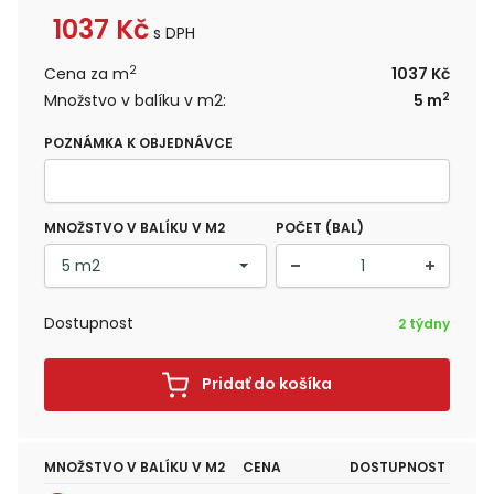
1037
Kč
s DPH
2
Cena za m
1037 Kč
2
Množstvo v balíku v m2:
5 m
POZNÁMKA K OBJEDNÁVCE
MNOŽSTVO V BALÍKU V M2
POČET (BAL)
Dostupnost
2 týdny
Pridať do košíka
MNOŽSTVO V BALÍKU V M2
CENA
DOSTUPNOST