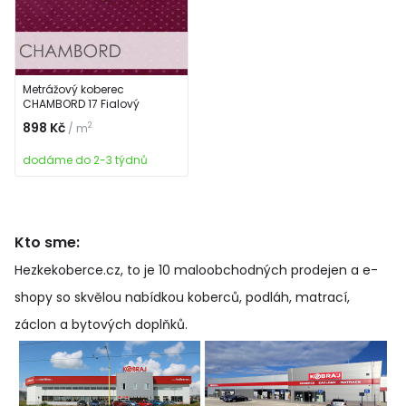
Metrážový koberec
CHAMBORD 17 Fialový
898 Kč
2
/ m
dodáme do 2-3 týdnů
Kto sme:
Hezkekoberce.cz, to je 10 maloobchodných prodejen a e-
shopy so skvělou nabídkou koberců, podláh, matrací,
záclon a bytových doplňků
.