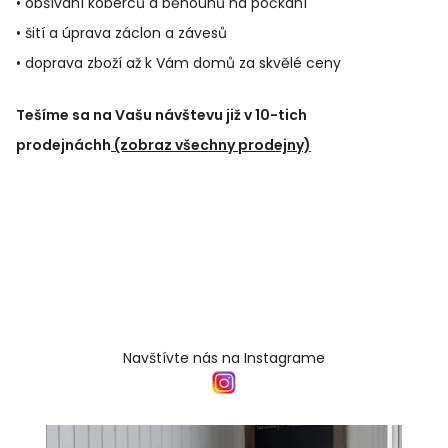
• obšívaní koberců a běhounů na počkání
• šití a úprava záclon a závesů
• doprava zboží až k Vám domů za skvělé ceny
Tešíme sa na Vašu návštevu již v 10-tich
prodejnáchh
(zobraz všechny prodejny)
Navštívte nás na Instagrame