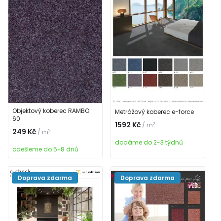
Objektový koberec RAMBO
Metrážový koberec e-force
60
1592 Kč
2
/ m
249 Kč
2
/ m
dodáme do 2-3 týdnů
odešleme do 5-8 dnů
Doprava zdarma
Doprava zdarma