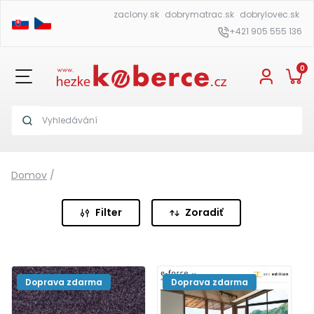
zaclony.sk
dobrymatrac.sk
dobrylovec.sk
+421 905 555 136
0
Domov
/
Filter
Zoradiť
Doprava zdarma
Doprava zdarma