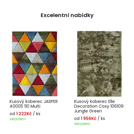
Excelentní nabídky
Kusový koberec JASPER
Kusový koberec Elle
40005 110 Multi
Decoration Cosy 106109
Jungle Green
od
1 222Kč
/ ks
od
1 956Kč
/ ks
skladem
skladem