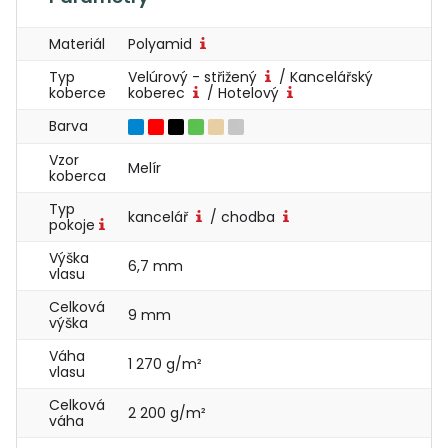
Materiál
Polyamid
Typ
Velúrový - střižený
/ Kancelářský
koberce
koberec
/ Hotelový
Barva
Vzor
Melír
koberca
Typ
kancelář
/ chodba
pokoje
Výška
6,7 mm
vlasu
Celková
9 mm
výška
Váha
1 270 g/m²
vlasu
Celková
2 200 g/m²
váha