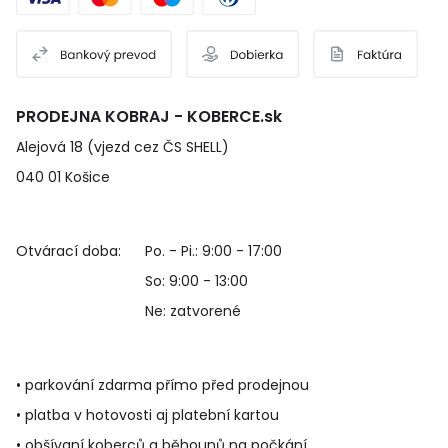
PRODEJNA KOBRAJ - KOBERCE.sk
Alejová 18 (vjezd cez ČS SHELL)
040 01 Košice
Otvárací doba:
Po. - Pi.: 9:00 - 17:00
So: 9:00 - 13:00
Ne: zatvorené
• parkování zdarma přímo před prodejnou
• platba v hotovosti aj platební kartou
• obšívaní koberců a běhounů na počkání