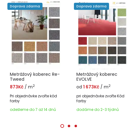
Doprava zdarma
Doprava zdarma
Metrážový koberec Re-
Metrážový koberec
Tweed
EVOLVE
2
2
873Kč
/ m
od
1 673Kč
/ m
Pri objednávke zvoľte kód
pri objednávke zvoľte Kód
farby
farby
odešleme do 7 až 14 dnů
dodáme do 2-3 týdnů