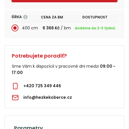
ŠÍŘKA
CENA ZA BM
DOSTUPNOST
400 cm
6 366 Kč
/ bm
dodáme do 2-3 týdnů
Potrebujete poradiť?
Sme Vám k dispozícii v pracovné dni medzi
09:00 -
17:00
+420 725 349 446
info@hezkekoberce.cz
Parametry