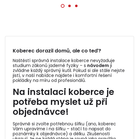
Koberec dorazil domů, ale co teď?
Naštěstí správná instalace koberce nevyžaduje
studium zákonů jaderné fyziky – s
návodem
ji
zvládne každý správný kutil. Pokud si ale stále nejste
jistí, v naší nabídce najdete i komfortní řešení
pokládky na míru od profesionálů.
Na instalaci koberce je
potřeba myslet už při
objednávce!
Správně si zvolte potřebnou šířku (ano, koberec
Vám upravíme i na šířku – stačí to napsat do
poznámky k objednávce) a délku. Zkušenosti
ukazují, že ne každá stěna je rovná jako pravítko,