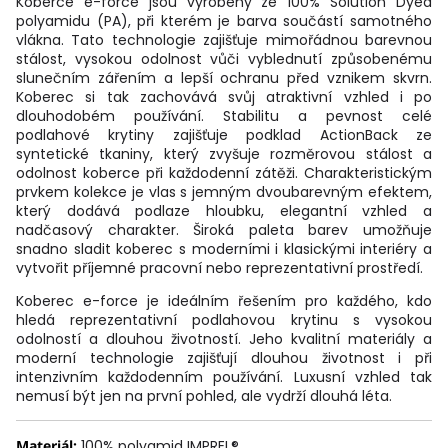
Koberce e-force jsou vyrobeny ze 100% Solution Dyed
polyamidu (PA), při kterém je barva součástí samotného
vlákna. Tato technologie zajišťuje mimořádnou barevnou
stálost, vysokou odolnost vůči vyblednutí způsobenému
slunečním zářením a lepší ochranu před vznikem skvrn.
Koberec si tak zachovává svůj atraktivní vzhled i po
dlouhodobém používání. Stabilitu a pevnost celé
podlahové krytiny zajišťuje podklad ActionBack ze
syntetické tkaniny, který zvyšuje rozměrovou stálost a
odolnost koberce při každodenní zátěži. Charakteristickým
prvkem kolekce je vlas s jemným dvoubarevným efektem,
který dodává podlaze hloubku, elegantní vzhled a
nadčasový charakter. Široká paleta barev umožňuje
snadno sladit koberec s moderními i klasickými interiéry a
vytvořit příjemné pracovní nebo reprezentativní prostředí.
Koberec e-force je ideálním řešením pro každého, kdo
hledá reprezentativní podlahovou krytinu s vysokou
odolností a dlouhou životností. Jeho kvalitní materiály a
moderní technologie zajišťují dlouhou životnost i při
intenzivním každodenním používání. Luxusní vzhled tak
nemusí být jen na první pohled, ale vydrží dlouhá léta.
Materiál:
100% polyamid IMPREL®