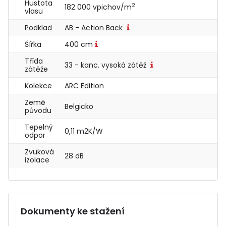
Hustota
2
182 000 vpichov/m
vlasu
Podklad
AB - Action Back
Šířka
400 cm
Třída
33 - kanc. vysoká zátěž
zátěže
Kolekce
ARC Edition
Země
Belgicko
původu
Tepelný
0,11 m2K/W
odpor
Zvuková
28 dB
izolace
Dokumenty ke stažení