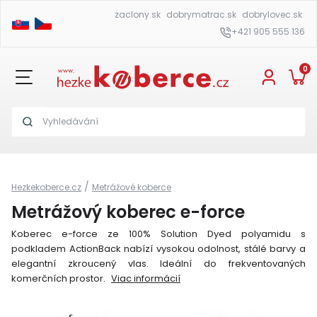
zaclony.sk
dobrymatrac.sk
dobrylovec.sk
+421 905 555 136
0
/
Hezkekoberce.cz
Metrážové koberce
Metrážový koberec e-force
Koberec e-force ze 100% Solution Dyed polyamidu s
podkladem ActionBack nabízí vysokou odolnost, stálé barvy a
elegantní zkroucený vlas. Ideální do frekventovaných
komerčních prostor.
Viac informácií