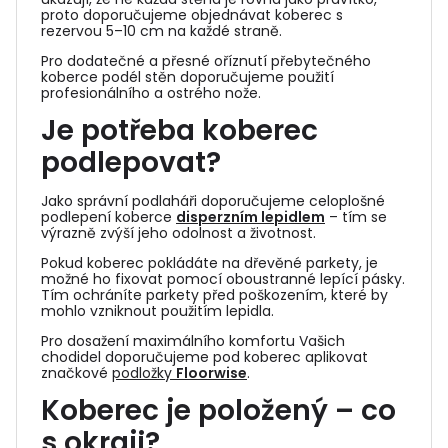
proto doporučujeme objednávat koberec s
rezervou 5–10 cm na každé straně.
Pro dodatečné a přesné oříznutí přebytečného
koberce podél stěn doporučujeme použití
profesionálního a ostrého nože.
Je potřeba koberec
podlepovat?
Jako správní podlaháři doporučujeme celoplošné
podlepení koberce
disperzním lepidlem
– tím se
výrazně zvýší jeho odolnost a životnost.
Pokud koberec pokládáte na dřevěné parkety, je
možné ho fixovat pomocí oboustranné lepící pásky.
Tím ochráníte parkety před poškozením, které by
mohlo vzniknout použitím lepidla.
Pro dosažení maximálního komfortu Vašich
chodidel doporučujeme pod koberec aplikovat
značkové
podložky
Floorwise
.
Koberec je položený – co
s okraji?