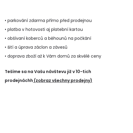
• parkování zdarma přímo před prodejnou
• platba v hotovosti aj platební kartou
• obšívaní koberců a běhounů na počkání
• šití a úprava záclon a závesů
• doprava zboží až k Vám domů za skvělé ceny
Tešíme sa na Vašu návštevu již v 10-tich
prodejnáchh
(zobraz všechny prodejny)