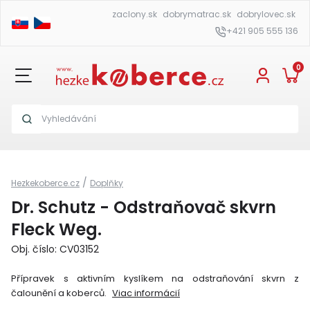
zaclony.sk
dobrymatrac.sk
dobrylovec.sk
+421 905 555 136
0
/
Hezkekoberce.cz
Doplňky
Dr. Schutz - Odstraňovač skvrn
Fleck Weg.
Obj. číslo: CV03152
Přípravek s aktivním kyslíkem na odstraňování skvrn z
čalounění a koberců.
Viac informácií