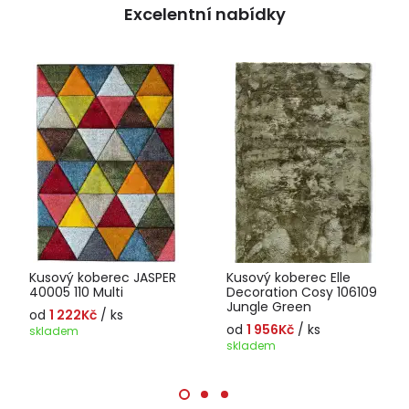
Excelentní nabídky
Kusový koberec JASPER
Kusový koberec Elle
40005 110 Multi
Decoration Cosy 106109
Jungle Green
od
1 222Kč
/ ks
od
1 956Kč
/ ks
skladem
skladem