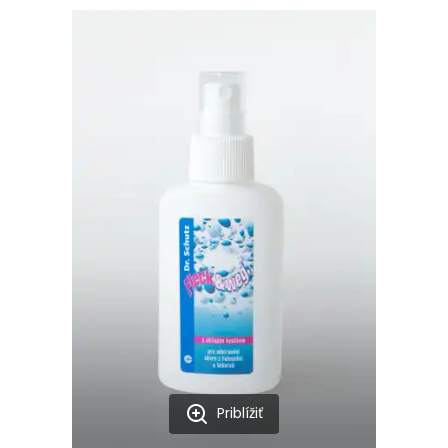
Priblížiť