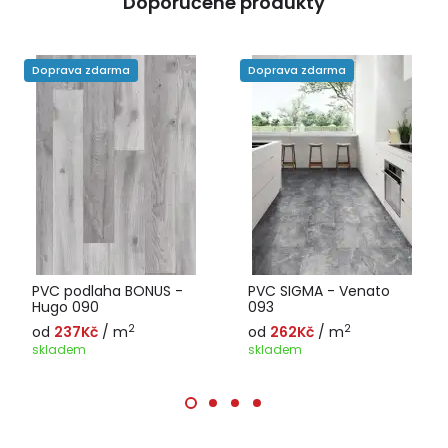
Doporučené produkty
Doprava zdarma
Doprava zdarma
PVC podlaha BONUS -
PVC SIGMA - Venato
Hugo 090
093
2
2
od
237Kč
/ m
od
262Kč
/ m
skladem
skladem