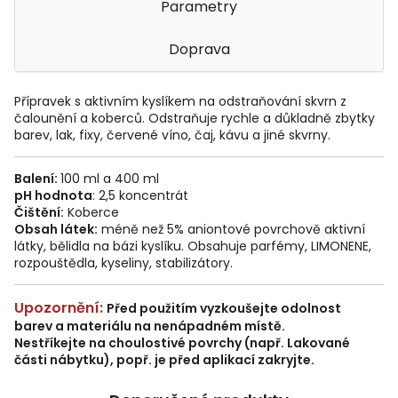
Parametry
Doprava
Přípravek s aktivním kyslíkem na odstraňování skvrn z
čalounění a koberců. Odstraňuje rychle a důkladně zbytky
barev, lak, fixy, červené víno, čaj, kávu a jiné skvrny.
Balení:
100 ml a 400 ml
pH hodnota
: 2,5 koncentrát
Čištění:
Koberce
Obsah látek:
méně než 5% aniontové povrchově aktivní
látky, bělidla na bázi kyslíku. Obsahuje parfémy, LIMONENE,
rozpouštědla, kyseliny, stabilizátory.
Upozornění:
Před použitím vyzkoušejte odolnost
barev
a materiálu na nenápadném místě.
Nestříkejte na choulostivé povrchy (např. Lakované
části nábytku), popř. je před aplikací zakryjte.