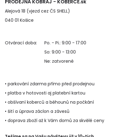
PRODEJNA KOBRAJ - KOBERCE.sk
Alejová 18 (vjezd cez ČS SHELL)
040 01 Košice
Otvárací doba:
Po. - Pi.: 9:00 - 17:00
So: 9:00 - 13:00
Ne: zatvorené
• parkování zdarma přímo před prodejnou
• platba v hotovosti aj platební kartou
• obšívaní koberců a běhounů na počkání
• šití a úprava záclon a závesů
• doprava zboží až k Vám domů za skvělé ceny
Tešíme sa na Vašu návštevu již v 10-tich