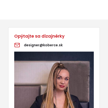
Opýtajte sa dizajnérky
designer@koberce.sk