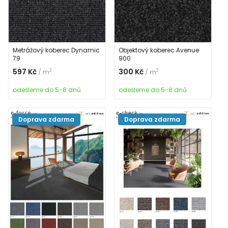
Metrážový koberec Dynamic
Objektový koberec Avenue
79
900
597 Kč
300 Kč
2
2
/ m
/ m
odešleme do 5-8 dnů
odešleme do 5-8 dnů
Doprava zdarma
Doprava zdarma