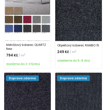
Metrážový koberec QUARTZ
Objektový koberec RAMBO 15
New
249 Kč
2
/ m
794 Kč
2
/ m
odešleme do 5-8 dnů
dodáme do 2-3 týdnů
Doprava zdarma
Doprava zdarma