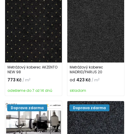
Metrážový koberec AKZENTO
Metrážový koberec
NEW 98
MADRID/PARIJS 20
773 Kč
od
423 Kč
2
2
/ m
/ m
odešleme do 7 až 14 dnů
skladom
Doprava zdarma
Doprava zdarma