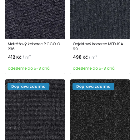
Metrážový koberec PICCOLO
Objektový koberec MEDUSA
236
99
412 Kč
498 Kč
2
2
/ m
/ m
odešleme do 5-8 dnů
odešleme do 5-8 dnů
Doprava zdarma
Doprava zdarma