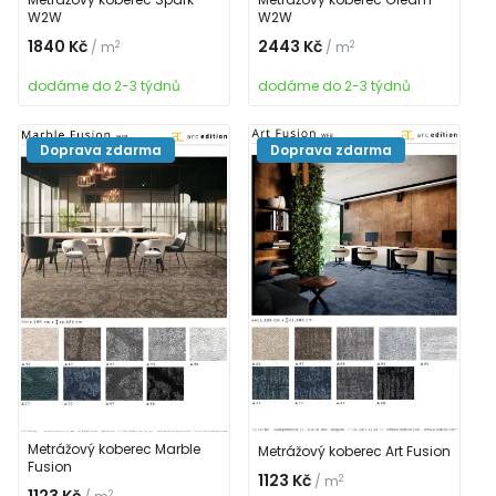
W2W
W2W
1840 Kč
2443 Kč
2
2
/ m
/ m
dodáme do 2-3 týdnů
dodáme do 2-3 týdnů
Doprava zdarma
Doprava zdarma
Metrážový koberec Marble
Metrážový koberec Art Fusion
Fusion
1123 Kč
2
/ m
2