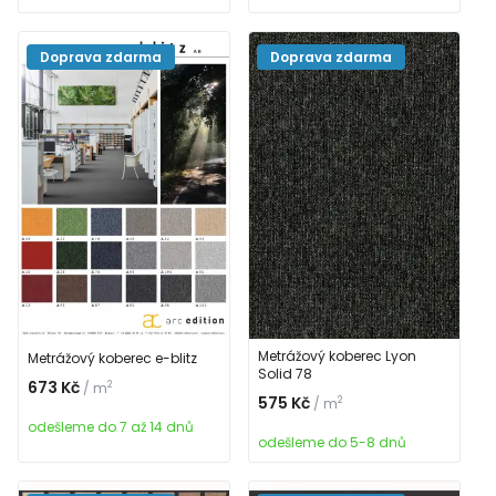
Doprava zdarma
Doprava zdarma
Metrážový koberec Lyon
Metrážový koberec e-blitz
Solid 78
673 Kč
2
/ m
575 Kč
2
/ m
odešleme do 7 až 14 dnů
odešleme do 5-8 dnů