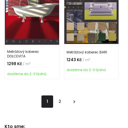
Metrážový koberec
Metrážový koberec BARI
DOLCEVITA
1243 Kč
2
/ m
1298 Kč
2
/ m
dodáme do 2-3 týdnů
dodáme do 2-3 týdnů
1
2
Kto sme: