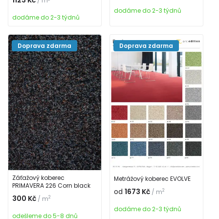
1123 Kč
/ m
dodáme do 2-3 týdnů
dodáme do 2-3 týdnů
Doprava zdarma
Doprava zdarma
Záťažový koberec
Metrážový koberec EVOLVE
PRIMAVERA 226 Corn black
od
1673 Kč
2
/ m
300 Kč
2
/ m
dodáme do 2-3 týdnů
odešleme do 5-8 dnů