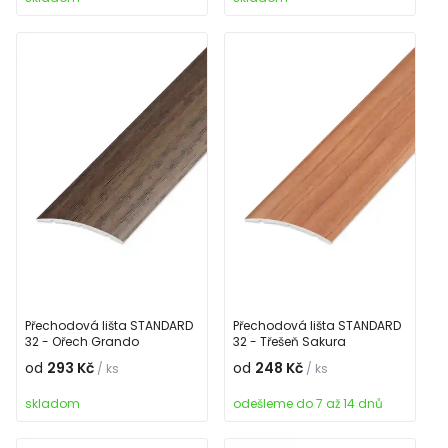
Přechodová lišta STANDARD
Přechodová lišta STANDARD
32 - Ořech Grando
32 - Třešeň Sakura
od
293 Kč
od
248 Kč
/ ks
/ ks
skladom
odešleme do 7 až 14 dnů