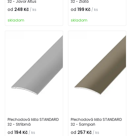
32 - Javor Altus
32 - Zlatá
od
248 Kč
od
199 Kč
/ ks
/ ks
skladom
skladom
Přechodová lišta STANDARD
Přechodová lišta STANDARD
32 - Stříbrná
32 - Šampaň
od
194 Kč
od
257 Kč
/ ks
/ ks