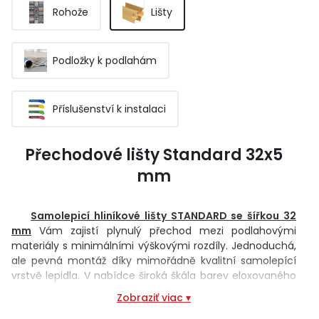
Rohože
Lišty
Podložky k podlahám
Příslušenství k instalaci
Přechodové lišty Standard 32x5
mm
Samolepicí hliníkové lišty STANDARD se šířkou 32
mm
Vám zajistí plynulý přechod mezi podlahovými
materiály s minimálními výškovými rozdíly. Jednoduchá,
ale pevná montáž díky mimořádně kvalitní samolepící
vrstvě lepidla. V nabídce široká škála barev eloxovaného
hliníku a dekorů dřeva. Kromě standardní délky 270 cm
Zobraziť viac ▾
nabízíme lišty ve všech barevných provedeních i v délce