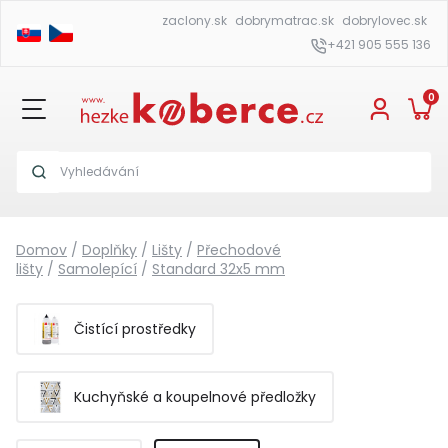
zaclony.sk
dobrymatrac.sk
dobrylovec.sk
+421 905 555 136
0
Domov
/
Doplňky
/
Lišty
/
Přechodové
lišty
/
Samolepící
/
Standard 32x5 mm
Čistící prostředky
Kuchyňské a koupelnové předložky