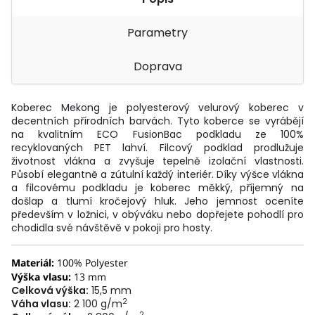
Parametry
Doprava
Koberec Mekong je polyesterový velurový koberec v
decentních přírodních barvách. Tyto koberce se vyrábějí
na kvalitním ECO FusionBac podkladu ze 100%
recyklovaných PET lahví. Filcový podklad prodlužuje
životnost vlákna a zvyšuje tepelně izolační vlastnosti.
Působí elegantně a zútulní každý interiér. Díky výšce vlákna
a filcovému podkladu je koberec měkký, příjemný na
došlap a tlumí kročejový hluk. Jeho jemnost oceníte
především v ložnici, v obýváku nebo dopřejete pohodlí pro
chodidla své návštěvě v pokoji pro hosty.
Materiál:
100% Polyester
Výška vlasu:
13 mm
Celková výška:
15,5 mm
2
Váha vlasu:
2 100 g/m
2