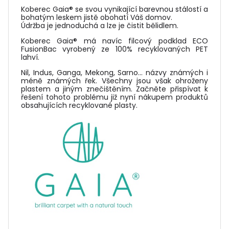
Koberec Gaia® se svou vynikající barevnou stálostí a
bohatým leskem jistě obohatí Váš domov.
Údržba je jednoduchá a lze je čistit bělidlem.
Koberec Gaia® má navíc filcový podklad ECO
FusionBac vyrobený ze 100% recyklovaných PET
lahví.
Nil, Indus, Ganga, Mekong, Sarno... názvy známých i
méně známých řek. Všechny jsou však ohroženy
plastem a jiným znečištěním. Začněte přispívat k
řešení tohoto problému již nyní nákupem produktů
obsahujících recyklované plasty.