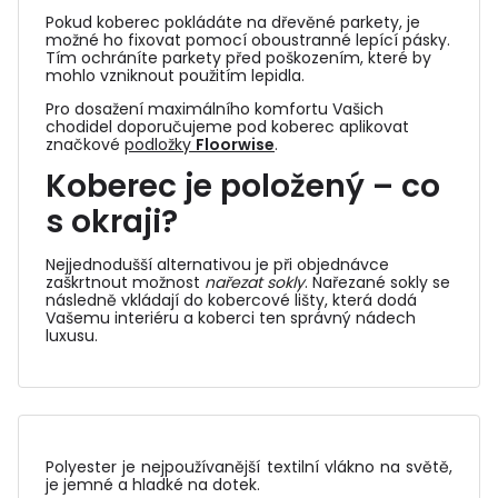
Pokud koberec pokládáte na dřevěné parkety, je
možné ho fixovat pomocí oboustranné lepící pásky.
Tím ochráníte parkety před poškozením, které by
mohlo vzniknout použitím lepidla.
Pro dosažení maximálního komfortu Vašich
chodidel doporučujeme pod koberec aplikovat
značkové
podložky
Floorwise
.
Koberec je položený – co
s okraji?
Nejjednodušší alternativou je při objednávce
zaškrtnout možnost
nařezat sokly
. Nařezané sokly se
následně vkládají do
kobercové lišty
, která dodá
Vašemu interiéru a koberci ten správný nádech
luxusu.
Polyester je nejpoužívanější textilní vlákno na světě,
je jemné a hladké na dotek.