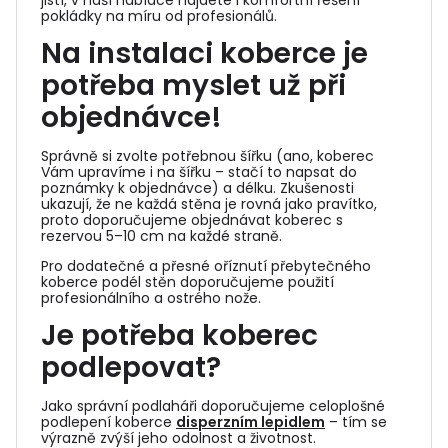
jistí, v naší nabídce najdete i komfortní řešení
pokládky na míru od profesionálů.
Na instalaci koberce je
potřeba myslet už při
objednávce!
Správně si zvolte potřebnou šířku (ano, koberec
Vám upravíme i na šířku – stačí to napsat do
poznámky k objednávce) a délku. Zkušenosti
ukazují, že ne každá stěna je rovná jako pravítko,
proto doporučujeme objednávat koberec s
rezervou 5–10 cm na každé straně.
Pro dodatečné a přesné oříznutí přebytečného
koberce podél stěn doporučujeme použití
profesionálního a ostrého nože.
Je potřeba koberec
podlepovat?
Jako správní podlaháři doporučujeme celoplošné
podlepení koberce
disperzním lepidlem
– tím se
výrazně zvýší jeho odolnost a životnost.