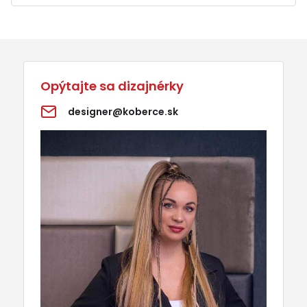
Opýtajte sa dizajnérky
designer@koberce.sk