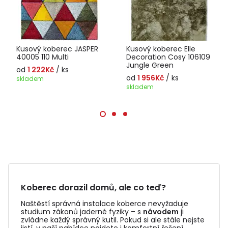
Kusový koberec JASPER
Kusový koberec Elle
40005 110 Multi
Decoration Cosy 106109
Jungle Green
od
1 222Kč
/ ks
od
1 956Kč
/ ks
skladem
skladem
Koberec dorazil domů, ale co teď?
Naštěstí správná instalace koberce nevyžaduje
studium zákonů jaderné fyziky – s
návodem
ji
zvládne každý správný kutil. Pokud si ale stále nejste