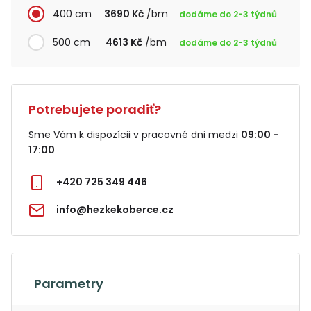
400 cm
3690 Kč
/bm
dodáme do 2-3 týdnů
500 cm
4613 Kč
/bm
dodáme do 2-3 týdnů
Potrebujete poradiť?
Sme Vám k dispozícii v pracovné dni medzi
09:00 -
17:00
+420 725 349 446
info@hezkekoberce.cz
Parametry