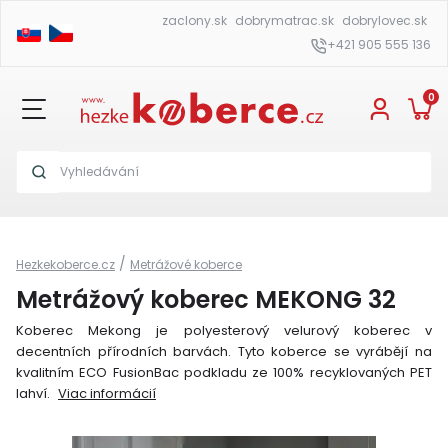
zaclony.sk
dobrymatrac.sk
dobrylovec.sk
+421 905 555 136
0
/
Hezkekoberce.cz
Metrážové koberce
Metrážový koberec MEKONG 32
Koberec Mekong je polyesterový velurový koberec v
decentních přírodních barvách. Tyto koberce se vyrábějí na
kvalitním ECO FusionBac podkladu ze 100% recyklovaných PET
lahví.
Viac informácií