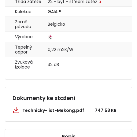
Třída zátěže
22 - byt - střední zátěž
Kolekce
GAIA ®
Země
Belgicko
původu
Výrobce
Tepelný
0,22 m2K/W
odpor
Zvuková
32 dB
izolace
Dokumenty ke stažení
Technicky-list-Mekong.pdf
747.58 KB
Popis