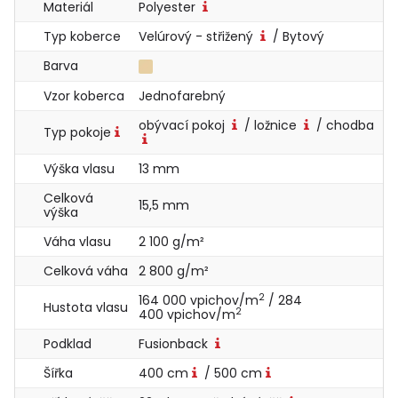
Materiál
Polyester
Typ koberce
Velúrový - střižený
/ Bytový
Barva
Vzor koberca
Jednofarebný
obývací pokoj
/ ložnice
/ chodba
Typ pokoje
Výška vlasu
13 mm
Celková
15,5 mm
výška
Váha vlasu
2 100 g/m²
Celková váha
2 800 g/m²
2
164 000 vpichov/m
/ 284
Hustota vlasu
2
400 vpichov/m
Podklad
Fusionback
Šířka
400 cm
/ 500 cm