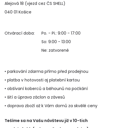
Alejová 18 (vjezd cez ČS SHELL)
040 01 Košice
Otvárací doba:
Po. - Pi.: 9:00 - 17:00
So: 9:00 - 13:00
Ne: zatvorené
• parkování zdarma přímo před prodejnou
• platba v hotovosti aj platební kartou
• obšívaní koberců a běhounů na počkání
• šití a úprava záclon a závesů
• doprava zboží až k Vám domů za skvělé ceny
Tešíme sa na Vašu návštevu již v 10-tich