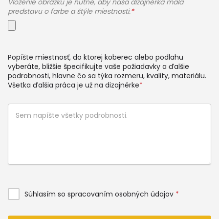
Vloženie obrázku je nutné, aby naša dizajnérka mala
predstavu o farbe a štýle miestnosti.
*
Popíšte miestnosť, do ktorej koberec alebo podlahu
vyberáte, bližšie špecifikujte vaše požiadavky a ďalšie
podrobnosti, hlavne čo sa týka rozmeru, kvality, materiálu.
Všetka ďalšia práca je už na dizajnérke
*
Súhlasím so spracovaním osobných údajov
*