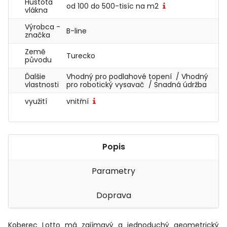
Hustota
od 100 do 500-tisíc na m2
vlákna
Výrobca -
B-line
značka
Země
Turecko
původu
Ďalšie
Vhodný pro podlahové topení / Vhodný
vlastnosti
pro robotický vysavač / Snadná údržba
využití
vnitřní
Popis
Parametry
Doprava
Koberec Lotto má zajímavý a jednoduchý geometrický