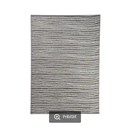
Priblížiť