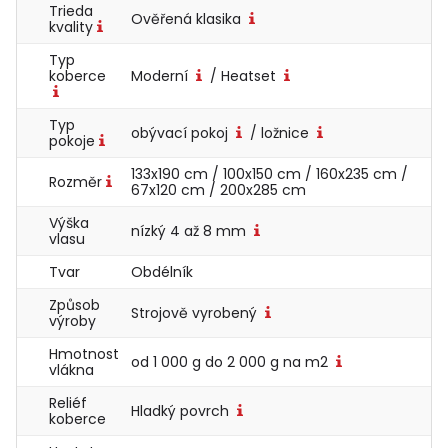
Trieda
Ověřená klasika
kvality
Typ
koberce
Moderní
/ Heatset
Typ
obývací pokoj
/ ložnice
pokoje
133x190 cm / 100x150 cm / 160x235 cm /
Rozměr
67x120 cm / 200x285 cm
Výška
nízký 4 až 8 mm
vlasu
Tvar
Obdélník
Způsob
Strojově vyrobený
výroby
Hmotnost
od 1 000 g do 2 000 g na m2
vlákna
Reliéf
Hladký povrch
koberce