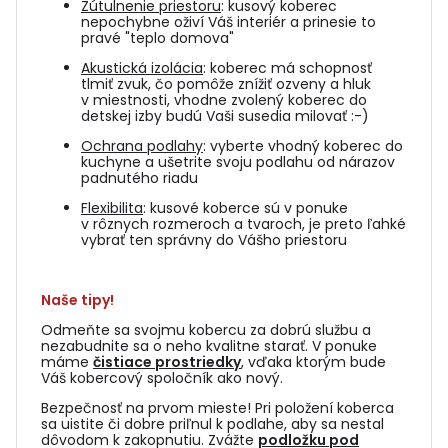
Zútulnenie priestoru
: kusový koberec
nepochybne oživí Váš interiér a prinesie to
pravé "teplo domova"
Akustická izolácia
: koberec má schopnosť
tlmiť zvuk, čo pomôže znížiť ozveny a hluk
v miestnosti, vhodne zvolený koberec do
detskej izby budú Vaši susedia milovať :-)
Ochrana podlahy
: vyberte vhodný koberec do
kuchyne a ušetrite svoju podlahu od nárazov
padnutého riadu
Flexibilita
: kusové koberce sú v ponuke
v rôznych rozmeroch a tvaroch, je preto ľahké
vybrať ten správny do Vášho priestoru
Naše tipy!
Odmeňte sa svojmu kobercu za dobrú službu a
nezabudnite sa o neho kvalitne starať. V ponuke
máme
čistiace prostriedky
, vďaka ktorým bude
Váš kobercový spoločník ako nový.
Bezpečnosť na prvom mieste! Pri položení koberca
sa uistite či dobre priľnul k podlahe, aby sa nestal
dôvodom k zakopnutiu. Zvážte
podložku pod