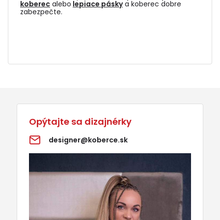
koberec
alebo
lepiace pásky
a koberec dobre
zabezpečte.
Opýtajte sa dizajnérky
designer@koberce.sk