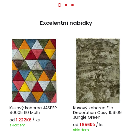
Excelentní nabídky
Kusový koberec JASPER
Kusový koberec Elle
40005 110 Multi
Decoration Cosy 106109
Jungle Green
od
1 222Kč
/ ks
od
1 956Kč
/ ks
skladem
skladem