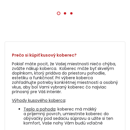
Prečo si kúpiť kusový koberec?
Pokiaľ máte pocit, že Vašej miestnosti niečo chýba,
zvážte nákup koberca. Koberec môže byť skvelým
doplnkom, ktorý pridáva do priestoru pohodlie,
estetiku a funkčnosť. Pri výbere koberca
zohľadňujte potreby konkrétnej miestnosti a osobný
vkus, aby bol Vami vybraný koberec čo najviac
prínosný pre Váš interiér.
Výhody kusového koberca
:
Teplo a pohoda
: koberec má mäkký
a príjemný povrch, umiestnite koberec do
obývačky pod sedaciu súpravu a užite si ten
komfort, Vaše nohy Vám budú vďačné