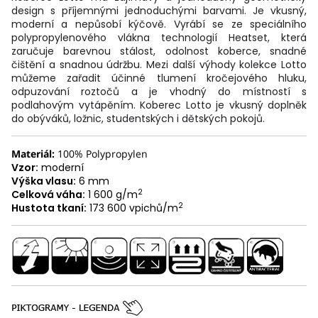
design s příjemnými jednoduchými barvami. Je vkusný,
moderní a nepůsobí kýčově. Vyrábí se ze speciálního
polypropylenového vlákna technologií Heatset, která
zaručuje barevnou stálost, odolnost koberce, snadné
čištění a snadnou údržbu. Mezi další výhody kolekce Lotto
můžeme zařadit účinné tlumení kročejového hluku,
odpuzování roztočů a je vhodný do místností s
podlahovým vytápěním. Koberec Lotto je vkusný doplněk
do obýváků, ložnic, studentských i dětských pokojů.
Materiál:
100% Polypropylen
Vzor:
moderní
Výška vlasu:
6 mm
2
Celková váha:
1 600 g/m
2
Hustota tkaní:
173 600 vpichů/m