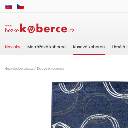
Novinky
Metrážové koberce
Kusové koberce
Umělá t
/
Hezkekoberce.cz
Kusové koberce