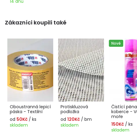
14 dnů
Zákazníci koupili také
Nové
Oboustranná lepicí
Protiskluzová
Čistící pěn
páska - Textilní
podložka
koberce - 
moře
od
50Kč
/ ks
od
120Kč
/ bm
150Kč
/ ks
skladem
skladem
skladem