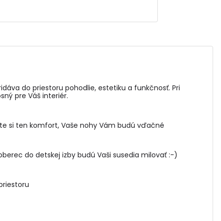
áva do priestoru pohodlie, estetiku a funkčnosť. Pri
ný pre Váš interiér.
ite si ten komfort, Vaše nohy Vám budú vďačné
berec do detskej izby budú Vaši susedia milovať :-)
priestoru