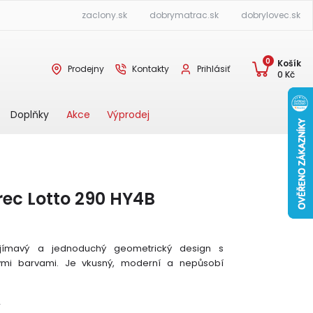
zaclony.sk
dobrymatrac.sk
dobrylovec.sk
0
Košík
Prodejny
Kontakty
Prihlásiť
0
Kč
Akce
Výprodej
Doplňky
ec Lotto 290 HY4B
jímavý a jednoduchý geometrický design s
ými barvami. Je vkusný, moderní a nepůsobí
Y