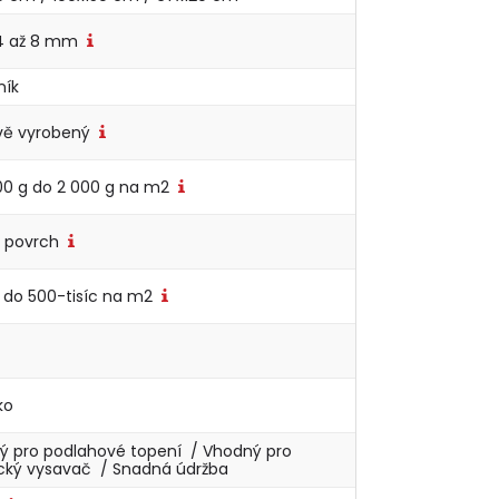
 4 až 8 mm
ník
ově vyrobený
00 g do 2 000 g na m2
ý povrch
 do 500-tisíc na m2
ko
ý pro podlahové topení / Vhodný pro
ický vysavač / Snadná údržba