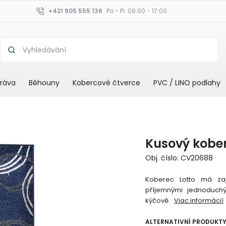
+421 905 555 136
Po - Pi: 09:00 - 17:00
ráva
Běhouny
Kobercové čtverce
PVC / LINO podlahy
Kusový kober
Obj. číslo: CV20688
Koberec Lotto má za
příjemnými jednoduch
kýčově.
Viac informácií
ALTERNATIVNÍ PRODUKT