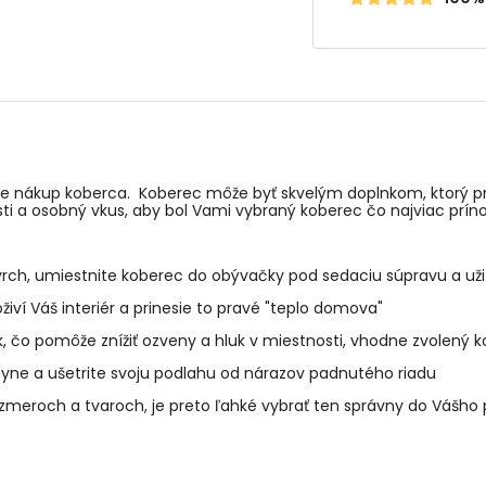
te nákup koberca. Koberec môže byť skvelým doplnkom, ktorý prid
i a osobný vkus, aby bol Vami vybraný koberec čo najviac prínos
rch, umiestnite koberec do obývačky pod sedaciu súpravu a už
ví Váš interiér a prinesie to pravé "teplo domova"
, čo pomôže znížiť ozveny a hluk v miestnosti, vhodne zvolený ko
yne a ušetrite svoju podlahu od nárazov padnutého riadu
zmeroch a tvaroch, je preto ľahké vybrať ten správny do Vášho 