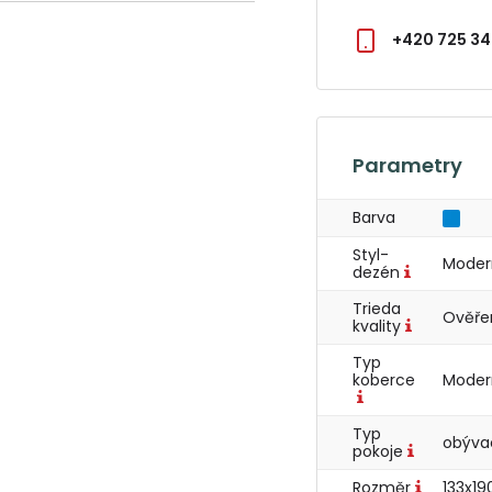
+420 725 34
Parametry
Barva
Styl-
Moder
dezén
Trieda
Ověře
kvality
Typ
koberce
Moder
Typ
obýva
pokoje
Rozměr
133x19