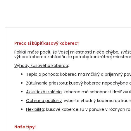
Prečo si kúpiť kusový koberec?
Pokiaľ máte pocit, že Vašej miestnosti niečo chýba, zváž
výbere koberca zohľadňujte potreby konkrétnej miestnost
Výhody kusového koberca
:
Teplo a pohoda
: koberec má mäkký a príjemný pov
Zútulnenie priestoru
: kusový koberec nepochybne oži
Akustická izolácia
: koberec má schopnosť tlmiť zvuk
Ochrana podlahy
: vyberte vhodný koberec do kuch
Flexibilita
: kusové koberce sú v ponuke v rôznych ro
Naše tipy!