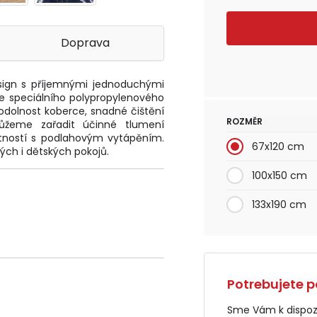
Doprava
ign s příjemnými jednoduchými
ze speciálního polypropylenového
 odolnost koberce, snadné čištění
ROZMĚR
ůžeme zařadit účinné tlumení
stností s podlahovým vytápěním.
67x120 cm
ých i dětských pokojů.
100x150 cm
133x190 cm
Potrebujete p
Sme Vám k dispozí