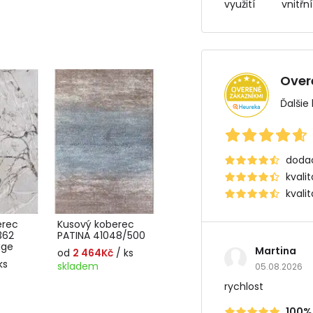
využití
vnitřn
Over
Ďalšie
dodac
kvali
kvali
erec
Kusový koberec
362
PATINA 41048/500
ige
Martina
od
2 464Kč
/ ks
ks
skladem
05.08.2026
rychlost
100%