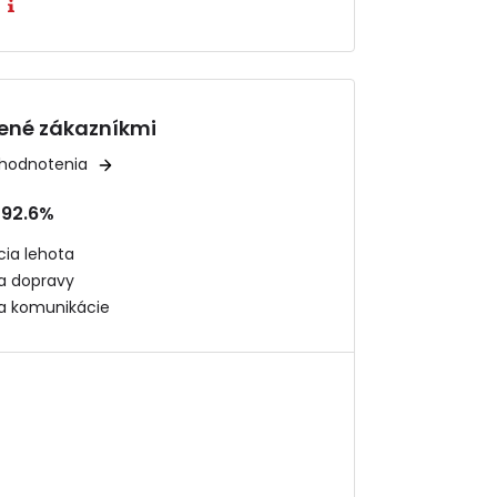
í
ené zákazníkmi
 hodnotenia
92.6%
ia lehota
ta dopravy
ta komunikácie