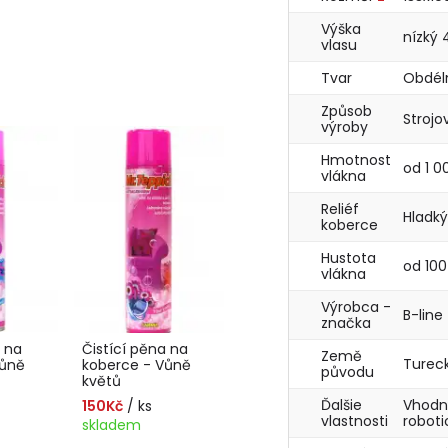
Výška
nízký
vlasu
Tvar
Obdél
Způsob
Stroj
výroby
Hmotnost
od 1 0
vlákna
Reliéf
Hladk
koberce
Hustota
od 100
vlákna
Výrobca -
B-line
značka
a na
Čistící pěna na
Země
Turec
Vůně
koberce - Vůně
původu
květů
Ďalšie
Vhodn
150Kč
/ ks
vlastnosti
robot
skladem