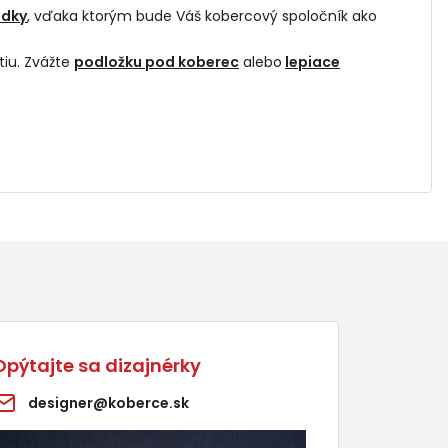
edky
, vďaka ktorým bude Váš kobercový spoločník ako
tiu. Zvážte
podložku pod koberec
alebo
lepiace
Opýtajte sa dizajnérky
designer@koberce.sk