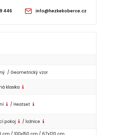
9 446
info@hezkekoberce.cz
ný / Geometrický vzor
ná klasika
ní
/ Heatset
cí pokoj
/ ložnice
0 cm / 100x150 cm / 67x120 cm