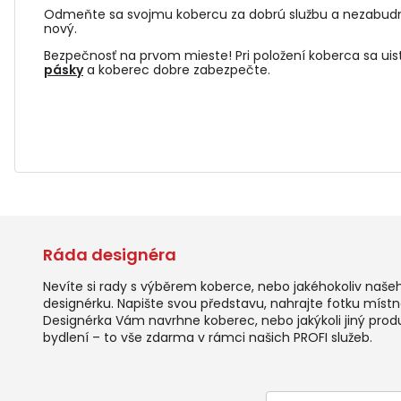
Odmeňte sa svojmu kobercu za dobrú službu a nezabudn
nový.
Bezpečnosť na prvom mieste! Pri položení koberca sa uist
pásky
a koberec dobre zabezpečte.
Ráda designéra
Nevíte si rady s výběrem koberce, nebo jakéhokoliv naše
designérku. Napište svou představu, nahrajte fotku místno
Designérka Vám navrhne koberec, nebo jakýkoli jiný prod
bydlení – to vše zdarma v rámci našich PROFI služeb.