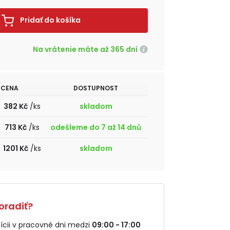
Pridať do košíka
Na vrátenie máte až 365 dní
CENA
DOSTUPNOST
382 Kč
/ks
skladom
713 Kč
/ks
odešleme do 7 až 14 dnů
1201 Kč
/ks
skladom
oradiť?
cii v pracovné dni medzi
09:00 - 17:00