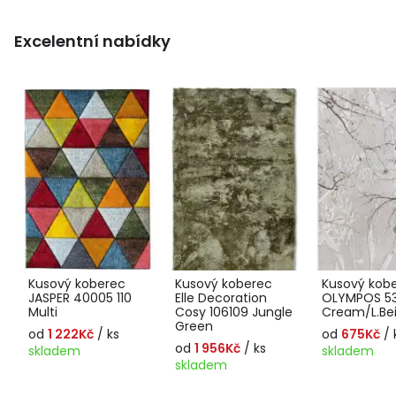
Excelentní nabídky
Kusový koberec
Kusový koberec
Kusový kob
JASPER 40005 110
Elle Decoration
OLYMPOS 5
Multi
Cosy 106109 Jungle
Cream/L.Be
Green
od
1 222Kč
/ ks
od
675Kč
/ 
od
1 956Kč
/ ks
skladem
skladem
skladem