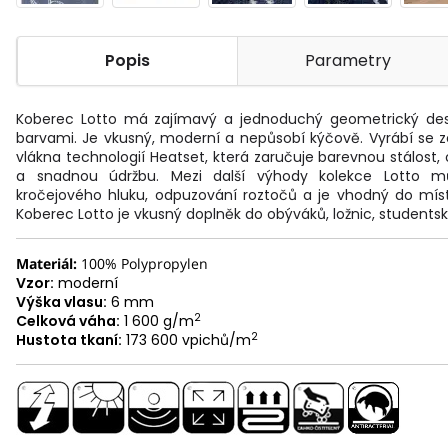
Popis
Parametry
Koberec Lotto má zajímavý a jednoduchý geometrický des
barvami. Je vkusný, moderní a nepůsobí kýčově. Vyrábí se 
vlákna technologií Heatset, která zaručuje barevnou stálost,
a snadnou údržbu. Mezi další výhody kolekce Lotto m
kročejového hluku, odpuzování roztočů a je vhodný do mí
Koberec Lotto je vkusný doplněk do obýváků, ložnic, studentsk
Materiál:
100% Polypropylen
Vzor:
moderní
Výška vlasu:
6 mm
2
Celková váha:
1 600 g/m
2
Hustota tkaní:
173 600 vpichů/m