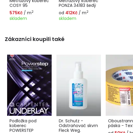
Metrážový koberec
Metrážový koberec
COSY 95
PONZA 34183 šedý
2
2
575Kč
/ m
od
412Kč
/ m
skladem
skladem
Zákazníci koupili také
Podložka pod
Dr. Schutz -
Oboustranná
koberec
Odstraňovač skvrn
páska - Text
POWERSTEP
Fleck Weg.
od
50Kč
/ k