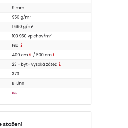
9 mm
950 g/m²
1 660 g/m²
2
103 950 vpichov/m
Filc
400 cm
/ 500 cm
23 - byt- vysoká zátěž
373
B-Line
 stažení