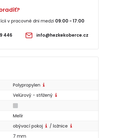
oradiť?
cii v pracovné dni medzi
09:00 - 17:00
9 446
info@hezkekoberce.cz
Polypropylen
Velúrový - střižený
Melír
obývací pokoj
/ ložnice
7 mm