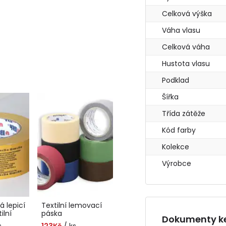
Celková výška
Váha vlasu
Celková váha
Hustota vlasu
Podklad
Šířka
Třída zátěže
Kód farby
Kolekce
Výrobce
 lepicí
Textilní lemovací
ilní
páska
Dokumenty ke
s
123Kč
/ ks