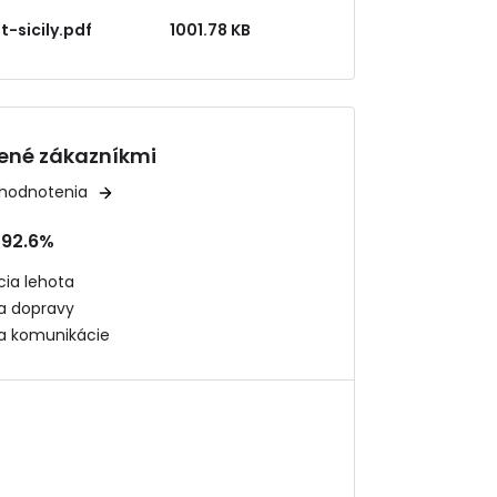
t-sicily.pdf
1001.78 KB
ené zákazníkmi
 hodnotenia
92.6%
ia lehota
ta dopravy
ta komunikácie