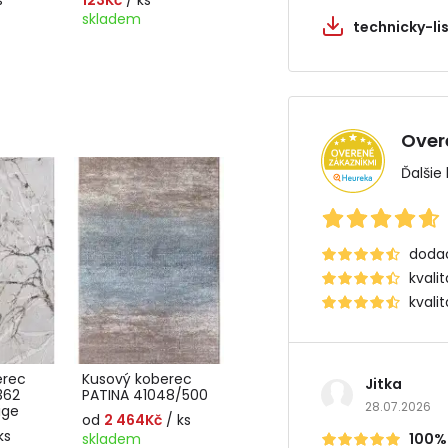
skladem
technicky-lis
Over
Ďalšie
dodac
kvali
kvali
erec
Kusový koberec
Jitka
362
PATINA 41048/500
28.07.2026
ige
od
2 464Kč
/ ks
ks
skladem
100%