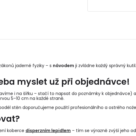
ákonů jaderné fyziky – s
návodem
ji zvládne každý správný kutil.
řeba myslet už při objednávce!
víme i na šířku – stačí to napsat do poznámky k objednávce) a d
rvou 5–10 cm na každé straně.
odél stěn doporučujeme použití profesionálního a ostrého nože
ovat?
pení koberce
disperzním lepidlem
– tím se výrazně zvýší jeho od