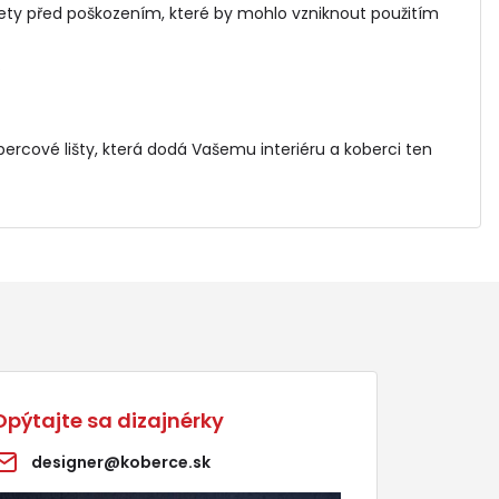
ety před poškozením, které by mohlo vzniknout použitím
.
bercové lišty
, která dodá Vašemu interiéru a koberci ten
Opýtajte sa dizajnérky
designer@koberce.sk