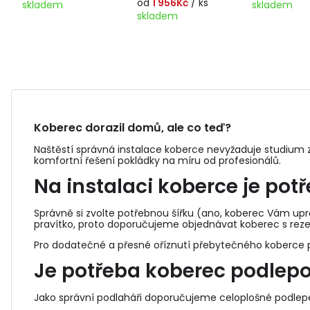
od
1 956Kč
/ ks
skladem
skladem
skladem
Koberec dorazil domů, ale co teď?
Naštěstí správná instalace koberce nevyžaduje studium z
komfortní řešení pokládky na míru od profesionálů.
Na instalaci koberce je pot
Správně si zvolte potřebnou šířku (ano, koberec Vám upra
pravítko, proto doporučujeme objednávat koberec s reze
Pro dodatečné a přesné oříznutí přebytečného koberce p
Je potřeba koberec podlep
Jako správní podlaháři doporučujeme celoplošné podle