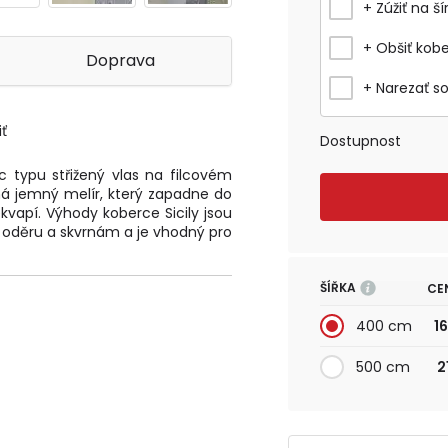
+ Zúžiť na ší
+ Obšiť kob
Doprava
+ Narezať s
ť
Dostupnost
c typu střižený vlas na filcovém
 má jemný melír, který zapadne do
kvapí. Výhody koberce Sicily jsou
i oděru a skvrnám a je vhodný pro
ŠÍŘKA
CE
400 cm
1
500 cm
2