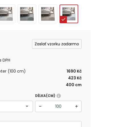
Zaslať vzorku zadarmo
s DPH
ter (100 cm)
1690 Kč
423 Kč
400 cm
DÉLKA(CM)