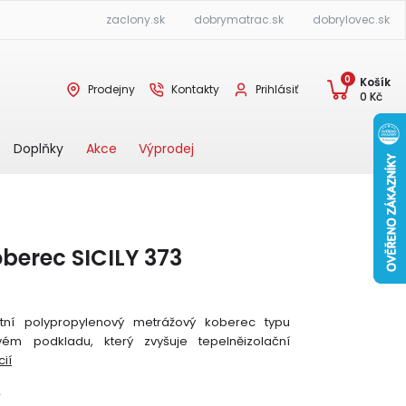
zaclony.sk
dobrymatrac.sk
dobrylovec.sk
0
Košík
Prodejny
Kontakty
Prihlásiť
0
Kč
Akce
Výprodej
Doplňky
berec SICILY 373
litní polypropylenový metrážový koberec typu
ovém podkladu, který zvyšuje tepelněizolační
ií
Y