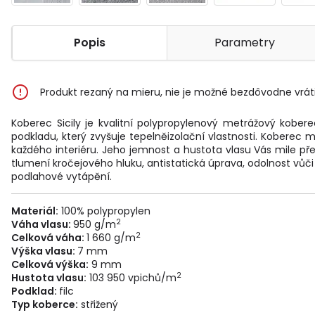
Popis
Parametry
Produkt rezaný na mieru, nie je možné bezdôvodne vráti
Koberec Sicily je kvalitní polypropylenový metrážový kobere
podkladu, který zvyšuje tepelněizolační vlastnosti. Koberec
každého interiéru. Jeho jemnost a hustota vlasu Vás mile pře
tlumení kročejového hluku, antistatická úprava, odolnost vůč
podlahové vytápění.
Materiál:
100% polypropylen
2
Váha vlasu:
950 g/m
2
Celková váha:
1 660 g/m
Výška vlasu:
7 mm
Celková výška:
9 mm
2
Hustota vlasu:
103 950 vpichů/m
Podklad:
filc
Typ koberce:
střižený