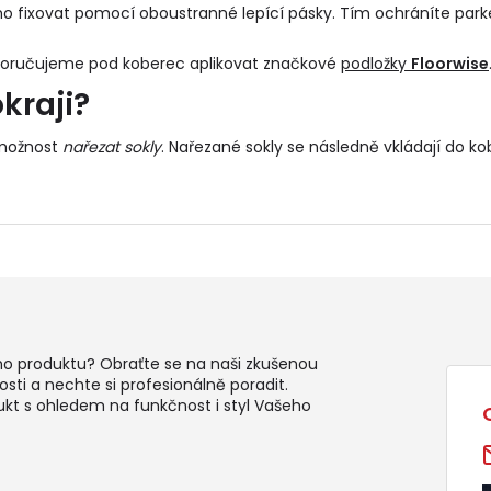
o fixovat pomocí oboustranné lepící pásky. Tím ochráníte park
poručujeme pod koberec aplikovat značkové
podložky
Floorwise
kraji?
 možnost
nařezat sokly
. Nařezané sokly se následně vkládají do
ko
ho produktu? Obraťte se na naši zkušenou
sti a nechte si profesionálně poradit.
ukt s ohledem na funkčnost i styl Vašeho