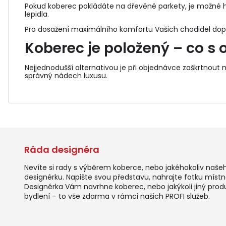
Pokud koberec pokládáte na dřevěné parkety, je možné h
lepidla.
Pro dosažení maximálního komfortu Vašich chodidel do
Koberec je položený – co s o
Nejjednodušší alternativou je při objednávce zaškrtnout
správný nádech luxusu.
Ráda designéra
Nevíte si rady s výběrem koberce, nebo jakéhokoliv naše
designérku. Napište svou představu, nahrajte fotku místno
Designérka Vám navrhne koberec, nebo jakýkoli jiný prod
bydlení – to vše zdarma v rámci našich PROFI služeb.