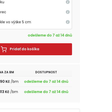
rku
erec
okle vo výške 5 cm
odešleme do 7 až 14 dnů
Pridať do košíka
NA ZA BM
DOSTUPNOST
690 Kč
/bm
odešleme do 7 až 14 dnů
113 Kč
/bm
odešleme do 7 až 14 dnů