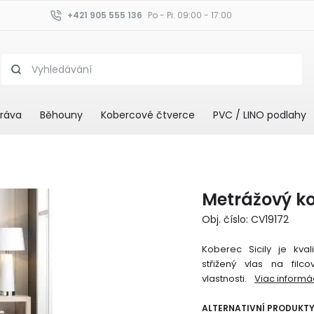
+421 905 555 136
Po - Pi: 09:00 - 17:00
ráva
Běhouny
Kobercové čtverce
PVC / LINO podlahy
Metrážový ko
Obj. číslo: CV19172
Koberec Sicily je kva
střižený vlas na filc
vlastnosti.
Viac informác
ALTERNATIVNÍ PRODUKT