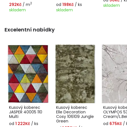
2
292Kč
/ m
od
198Kč
/ ks
skladem
skladem
skladem
Excelentní nabídky
Kusový koberec
Kusový koberec
Kusový kob
JASPER 40005 110
Elle Decoration
OLYMPOS 5
Multi
Cosy 106109 Jungle
Cream/L.Be
Green
od
1 222Kč
/ ks
od
675Kč
/ 