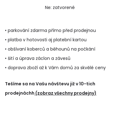
Ne: zatvorené
• parkování zdarma přímo před prodejnou
• platba v hotovosti aj platební kartou
• obšívaní koberců a běhounů na počkání
• šití a úprava záclon a závesů
• doprava zboží až k Vám domů za skvělé ceny
Tešíme sa na Vašu návštevu již v 10-tich
prodejnáchh
(zobraz všechny prodejny)