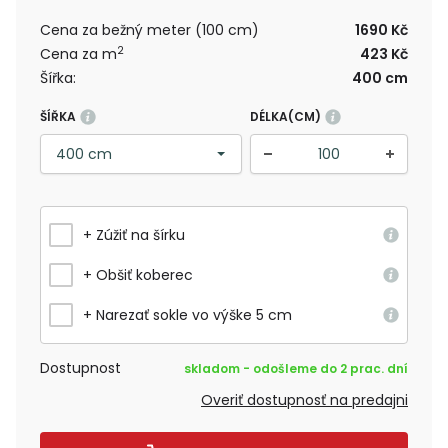
Cena za bežný meter (100 cm)
1690 Kč
2
Cena za m
423 Kč
Šířka:
400 cm
ŠÍŘKA
DÉLKA(CM)
+ Zúžiť na šírku
+ Obšiť koberec
+ Narezať sokle vo výške 5 cm
Dostupnost
skladom - odošleme do 2 prac. dní
Overiť dostupnosť na predajni