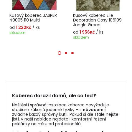
Kusový koberec JASPER
Kusový koberec Elle
40005 110 Multi
Decoration Cosy 106109
Jungle Green
od
1 222Kč
/ ks
od
1 956Kč
/ ks
skladem
skladem
Koberec dorazil domů, ale co teď?
Naštěstí správná instalace koberce nevyžaduje
studium zákonů jaderné fyziky – s
návodem
ji
zvládne každý správný kutil. Pokud si ale stále nejste
jistí, v naší nabídce najdete i komfortní řešení
pokládky na míru od profesionálů.