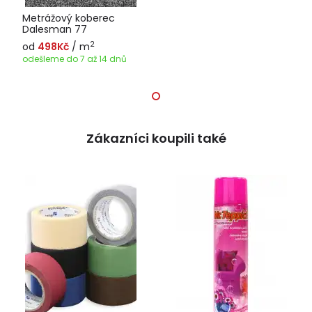
Metrážový koberec
Dalesman 77
2
od
498Kč
/ m
odešleme do 7 až 14 dnů
Zákazníci koupili také