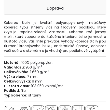
Doprava
Koberec Sicily je kvalitní polypropylenový metrážový
koberec typu střižený vlas na filcovém podkladu, který
zvyšuje tepelněizolační vlastnosti. Koberec má jemný
melír, který zapadne do každého interiéru. Jeho jemnost a
hustota vlasu Vás mile překvapí. Výhody koberce Sicily jsou
tlumení kročejového hluku, antistatická úprava, odolnost
vůči oděru a skvrnám a je vhodný pro podlahové vytápění.
Materiál:
100% polypropylen
2
Váha vlasu:
950 g/m
2
Celková váha:
1 660 g/m
Výška vlasu:
7 mm
Celková výška:
9 mm
2
Hustota vlasu:
103 950 vpichů/m
Podklad:
filc
Typ koberce:
střižený