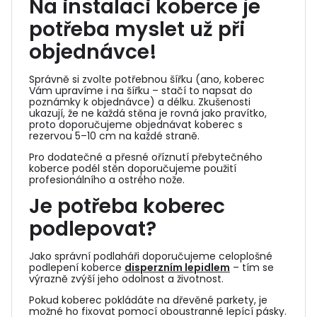
Na instalaci koberce je
potřeba myslet už při
objednávce!
Správně si zvolte potřebnou šířku (ano, koberec
Vám upravíme i na šířku – stačí to napsat do
poznámky k objednávce) a délku. Zkušenosti
ukazují, že ne každá stěna je rovná jako pravítko,
proto doporučujeme objednávat koberec s
rezervou 5–10 cm na každé straně.
Pro dodatečné a přesné oříznutí přebytečného
koberce podél stěn doporučujeme použití
profesionálního a ostrého nože.
Je potřeba koberec
podlepovat?
Jako správní podlaháři doporučujeme celoplošné
podlepení koberce
disperzním lepidlem
– tím se
výrazně zvýší jeho odolnost a životnost.
Pokud koberec pokládáte na dřevěné parkety, je
možné ho fixovat pomocí oboustranné lepící pásky.