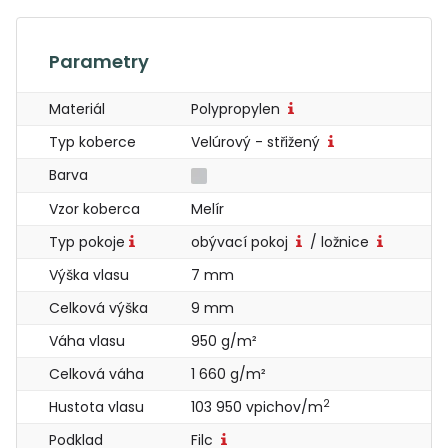
Parametry
Materiál
Polypropylen
Typ koberce
Velúrový - střižený
Barva
Vzor koberca
Melír
Typ pokoje
obývací pokoj
/ ložnice
Výška vlasu
7 mm
Celková výška
9 mm
Váha vlasu
950 g/m²
Celková váha
1 660 g/m²
2
Hustota vlasu
103 950 vpichov/m
Podklad
Filc