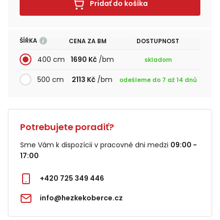
Pridať do košíka
ŠÍŘKA
CENA ZA BM
DOSTUPNOST
400 cm
1690 Kč
/bm
skladom
500 cm
2113 Kč
/bm
odešleme do 7 až 14 dnů
Potrebujete poradiť?
Sme Vám k dispozícii v pracovné dni medzi
09:00 -
17:00
+420 725 349 446
info@hezkekoberce.cz