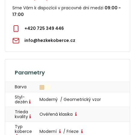
Sme Vám k dispozícii v pracovné dni medzi
09:00 -
17:00
+420 725 349 446
info@hezkekoberce.cz
Parametry
Barva
Styl-
Moderný / Geometrický vzor
dezén
Trieda
Ověřená klasika
kvality
Typ
koberce
Moderní
/ Frieze