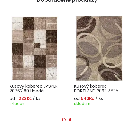
Kusový koberec JASPER
Kusový koberec
20762 80 Hnedá
PORTLAND 2093 AY3Y
od
1 222Kč
/ ks
od
543Kč
/ ks
skladem
skladem