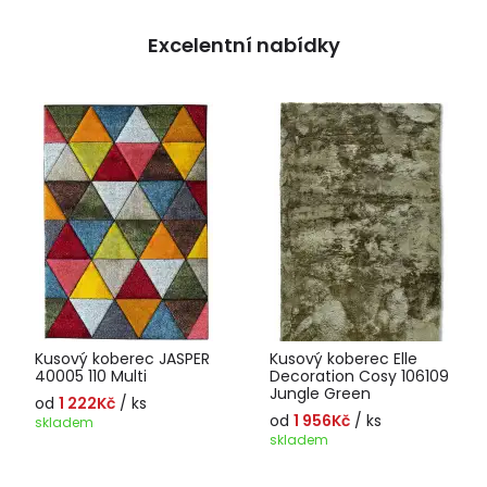
Excelentní nabídky
Kusový koberec JASPER
Kusový koberec Elle
40005 110 Multi
Decoration Cosy 106109
Jungle Green
od
1 222Kč
/ ks
od
1 956Kč
/ ks
skladem
skladem