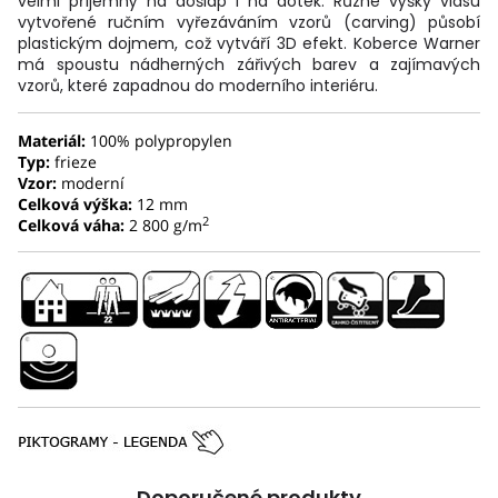
velmi příjemný na došlap i na dotek. Různé výšky vlasu
vytvořené ručním vyřezáváním vzorů (carving) působí
plastickým dojmem, což vytváří 3D efekt. Koberce Warner
má spoustu nádherných zářivých barev a zajímavých
vzorů, které zapadnou do moderního interiéru.
Materiál:
100% polypropylen
Typ:
frieze
Vzor:
moderní
Celková výška:
12 mm
2
Celková váha:
2 800 g/m
Doporučené produkty