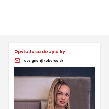
Opýtajte sa dizajnérky
designer@koberce.sk