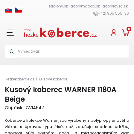
zaclony.sk
dobrymatrac.sk
dobrylovec.sk
+421 905 555 136
0
/
Hezkekoberce.cz
Kusové koberce
Kusový koberec WARNER 1180A
Beige
Obj. číslo: CV14647
Koberce z kolekce Warner jsou vyrobeny z polypropylenového
vlákna s úpravou typu frisé, což zaručuje snadnou údržbu,
odolnost vůči skvrnám, oděru a mikroorganismům.
Viac