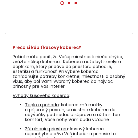
Prečo si kúpiť kusový koberec?
Pokiaľ máte pocit, že Vašej miestnosti niečo chýba,
zvážte nákup koberca. Koberec môže byť skvelým
doplnkom, ktorý pridáva do priestoru pohodlie,
estetiku a funkčnosť. Pri výbere koberca
zohľadňujte potreby konkrétnej miestnosti a osobný
vkus, aby bol Vami vybraný koberec čo najviac
prínosný pre Váš interiér.
Výhody kusového koberca
:
Teplo a pohoda
: koberec má mäkký
a príjemný povrch, umiestnite koberec do
obývačky pod sedaciu súpravu a užite si ten
komfort, Vaše nohy Vám budú vďačné
Zútulnenie priestoru
: kusový koberec
nepochybne oživí Váš interiér a prinesie to