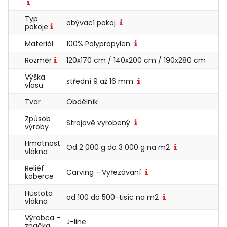
Typ
obývací pokoj
pokoje
Materiál
100% Polypropylen
Rozměr
120x170 cm / 140x200 cm / 190x280 cm
Výška
střední 9 až 16 mm
vlasu
Tvar
Obdélník
Způsob
Strojově vyrobený
výroby
Hmotnost
Od 2 000 g do 3 000 g na m2
vlákna
Reliéf
Carving - Vyřezávaní
koberce
Hustota
od 100 do 500-tisíc na m2
vlákna
Výrobca -
J-line
značka