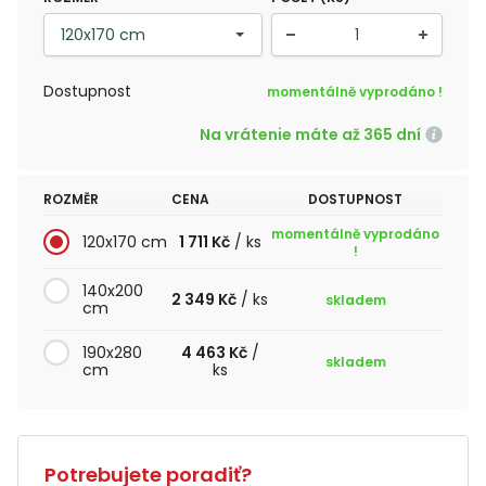
Dostupnost
momentálně vyprodáno !
Na vrátenie máte až 365 dní
ROZMĚR
CENA
DOSTUPNOST
momentálně vyprodáno
120x170 cm
1 711 Kč
/ ks
!
140x200
2 349 Kč
/ ks
skladem
cm
190x280
4 463 Kč
/
skladem
cm
ks
Potrebujete poradiť?