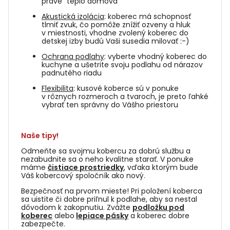
pravé "teplo domova"
Akustická izolácia
: koberec má schopnosť
tlmiť zvuk, čo pomôže znížiť ozveny a hluk
v miestnosti, vhodne zvolený koberec do
detskej izby budú Vaši susedia milovať :-)
Ochrana podlahy
: vyberte vhodný koberec do
kuchyne a ušetrite svoju podlahu od nárazov
padnutého riadu
Flexibilita
: kusové koberce sú v ponuke
v rôznych rozmeroch a tvaroch, je preto ľahké
vybrať ten správny do Vášho priestoru
Naše tipy!
Odmeňte sa svojmu kobercu za dobrú službu a
nezabudnite sa o neho kvalitne starať. V ponuke
máme
čistiace prostriedky
, vďaka ktorým bude
Váš kobercový spoločník ako nový.
Bezpečnosť na prvom mieste! Pri položení koberca
sa uistite či dobre priľnul k podlahe, aby sa nestal
dôvodom k zakopnutiu. Zvážte
podložku pod
koberec
alebo
lepiace pásky
a koberec dobre
zabezpečte.