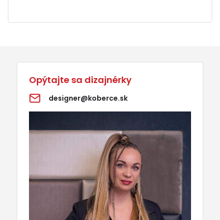
Opýtajte sa dizajnérky
designer@koberce.sk