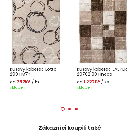
Kusový koberec Lotto
Kusový koberec JASPER
290 FM7Y
20762 80 Hnedá
od
382Kč
/ ks
od
1 222Kč
/ ks
skladem
skladem
Zákazníci koupili také