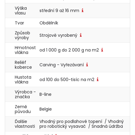
Výška
střední 9 až 16 mm
vlasu
Tvar
Obdélník
Způsob
Strojově vyrobený
výroby
Hmotnost
od 1 000 g do 2 000 g na m2
vlákna
Reliéf
Carving - Vyřezávaní
koberce
Hustota
od 100 do 500-tisíc na m2
vlákna
Výrobca -
B-line
značka
Země
Belgie
původu
Ďalšie
Vhodný pro podlahové topení / Vhodný
vlastnosti
pro robotický vysavač / Snadná údržba