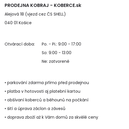
PRODEJNA KOBRAJ - KOBERCE.sk
Alejová 18 (vjezd cez ČS SHELL)
040 01 Košice
Otvárací doba:
Po. - Pi.: 9:00 - 17:00
So: 9:00 - 13:00
Ne: zatvorené
• parkování zdarma přímo před prodejnou
• platba v hotovosti aj platební kartou
• obšívaní koberců a běhounů na počkání
• šití a úprava záclon a závesů
• doprava zboží až k Vám domů za skvělé ceny