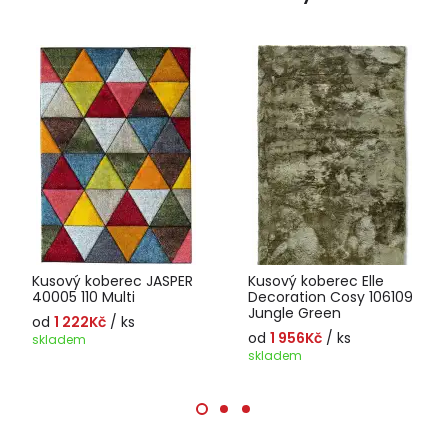
Kusový koberec JASPER
Kusový koberec Elle
40005 110 Multi
Decoration Cosy 106109
Jungle Green
od
1 222Kč
/ ks
od
1 956Kč
/ ks
skladem
skladem