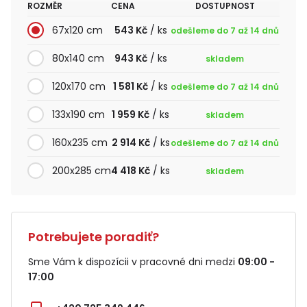
ROZMĚR
CENA
DOSTUPNOST
67x120 cm
543 Kč
/ ks
odešleme do 7 až 14 dnů
80x140 cm
943 Kč
/ ks
skladem
120x170 cm
1 581 Kč
/ ks
odešleme do 7 až 14 dnů
133x190 cm
1 959 Kč
/ ks
skladem
160x235 cm
2 914 Kč
/ ks
odešleme do 7 až 14 dnů
200x285 cm
4 418 Kč
/ ks
skladem
Potrebujete poradiť?
Sme Vám k dispozícii v pracovné dni medzi
09:00 -
17:00