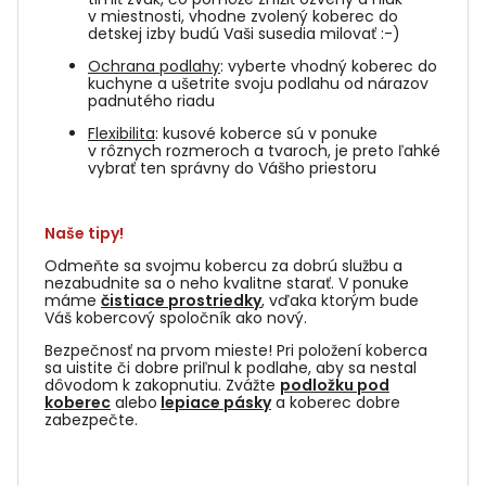
v miestnosti, vhodne zvolený koberec do
detskej izby budú Vaši susedia milovať :-)
Ochrana podlahy
: vyberte vhodný koberec do
kuchyne a ušetrite svoju podlahu od nárazov
padnutého riadu
Flexibilita
: kusové koberce sú v ponuke
v rôznych rozmeroch a tvaroch, je preto ľahké
vybrať ten správny do Vášho priestoru
Naše tipy!
Odmeňte sa svojmu kobercu za dobrú službu a
nezabudnite sa o neho kvalitne starať. V ponuke
máme
čistiace prostriedky
, vďaka ktorým bude
Váš kobercový spoločník ako nový.
Bezpečnosť na prvom mieste! Pri položení koberca
sa uistite či dobre priľnul k podlahe, aby sa nestal
dôvodom k zakopnutiu. Zvážte
podložku pod
koberec
alebo
lepiace pásky
a koberec dobre
zabezpečte.