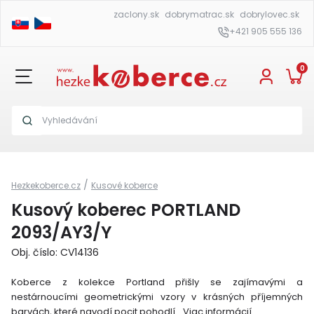
zaclony.sk
dobrymatrac.sk
dobrylovec.sk
+421 905 555 136
0
/
Hezkekoberce.cz
Kusové koberce
Kusový koberec PORTLAND
2093/AY3/Y
Obj. číslo: CV14136
Koberce z kolekce Portland přišly se zajímavými a
nestárnoucími geometrickými vzory v krásných příjemných
barvách, které navodí pocit pohodlí.
Viac informácií