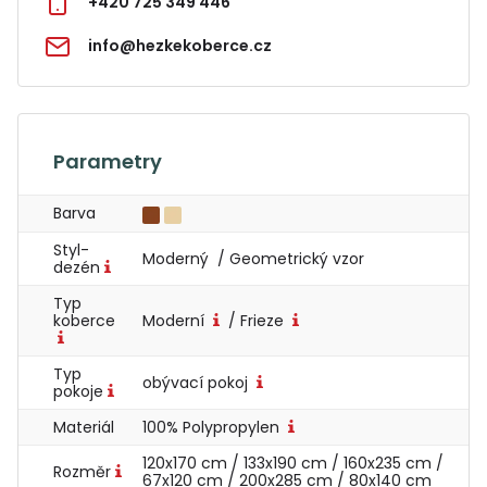
+420 725 349 446
info@hezkekoberce.cz
Parametry
Barva
Styl-
Moderný / Geometrický vzor
dezén
Typ
koberce
Moderní
/ Frieze
Typ
obývací pokoj
pokoje
Materiál
100% Polypropylen
120x170 cm / 133x190 cm / 160x235 cm /
Rozměr
67x120 cm / 200x285 cm / 80x140 cm