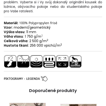
problém. Vyberte si i Vy svůj dokonalý originální kousek do
ložnice, obývacího pokoje nebo do studentského pokoje
pro Vaše ratolesti.
Materiál:
100% Polypropylen frisé
Vzor:
moderní/geometrický
Výška vlasu:
11 mm
2
Váha vlasu
:
1 750 g/m
2
Celková váha:
2 500 g/m
2
Hustota tkaní:
256 000 vpichů/m
Doporučené produkty