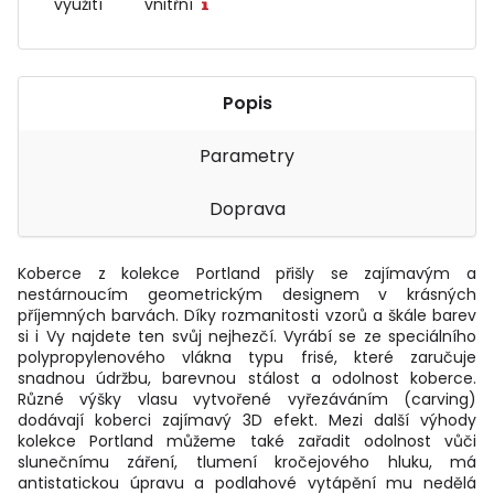
využití
vnitřní
Popis
Parametry
Doprava
Koberce z kolekce Portland přišly se zajímavým a
nestárnoucím geometrickým designem v krásných
příjemných barvách. Díky rozmanitosti vzorů a škále barev
si i Vy najdete ten svůj nejhezčí. Vyrábí se ze speciálního
polypropylenového vlákna typu frisé, které zaručuje
snadnou údržbu, barevnou stálost a odolnost koberce.
Různé výšky vlasu vytvořené vyřezáváním (carving)
dodávají koberci zajímavý 3D efekt. Mezi další výhody
kolekce Portland můžeme také zařadit odolnost vůči
slunečnímu záření, tlumení kročejového hluku, má
antistatickou úpravu a podlahové vytápění mu nedělá