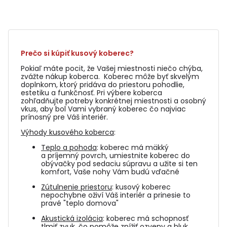
Prečo si kúpiť kusový koberec?
Pokiaľ máte pocit, že Vašej miestnosti niečo chýba,
zvážte nákup koberca. Koberec môže byť skvelým
doplnkom, ktorý pridáva do priestoru pohodlie,
estetiku a funkčnosť. Pri výbere koberca
zohľadňujte potreby konkrétnej miestnosti a osobný
vkus, aby bol Vami vybraný koberec čo najviac
prínosný pre Váš interiér.
Výhody kusového koberca
:
Teplo a pohoda
: koberec má mäkký
a príjemný povrch, umiestnite koberec do
obývačky pod sedaciu súpravu a užite si ten
komfort, Vaše nohy Vám budú vďačné
Zútulnenie priestoru
: kusový koberec
nepochybne oživí Váš interiér a prinesie to
pravé "teplo domova"
Akustická izolácia
: koberec má schopnosť
tlmiť zvuk, čo pomôže znížiť ozveny a hluk