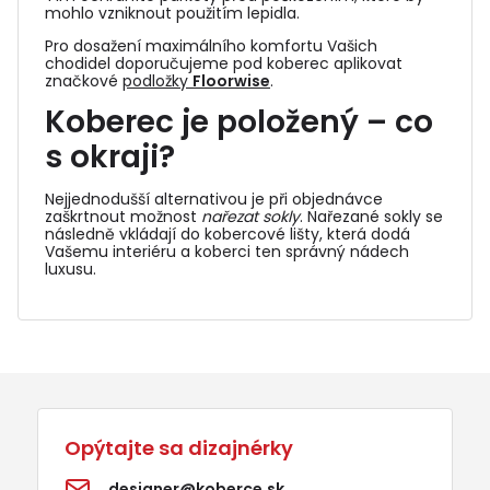
mohlo vzniknout použitím lepidla.
Pro dosažení maximálního komfortu Vašich
chodidel doporučujeme pod koberec aplikovat
značkové
podložky
Floorwise
.
Koberec je položený – co
s okraji?
Nejjednodušší alternativou je při objednávce
zaškrtnout možnost
nařezat sokly
. Nařezané sokly se
následně vkládají do
kobercové lišty
, která dodá
Vašemu interiéru a koberci ten správný nádech
luxusu.
Opýtajte sa dizajnérky
designer@koberce.sk