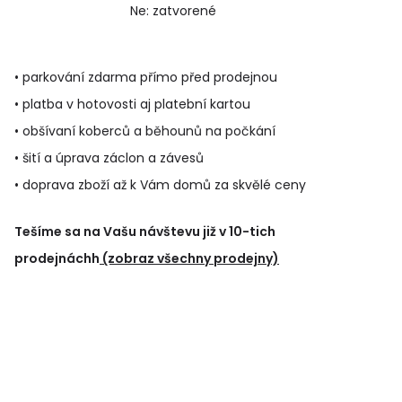
Ne: zatvorené
• parkování zdarma přímo před prodejnou
• platba v hotovosti aj platební kartou
• obšívaní koberců a běhounů na počkání
• šití a úprava záclon a závesů
• doprava zboží až k Vám domů za skvělé ceny
Tešíme sa na Vašu návštevu již v 10-tich
prodejnáchh
(zobraz všechny prodejny)