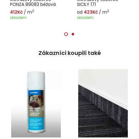
PONZA 89083 béžová
SICILY 171
2
2
412Kč
/ m
od
423Kč
/ m
skladem
skladem
Zákazníci koupili také