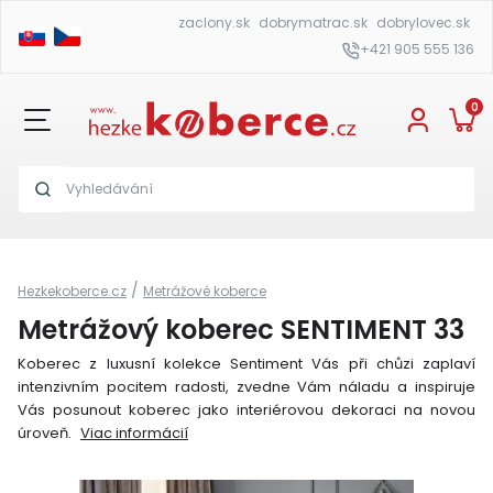
zaclony.sk
dobrymatrac.sk
dobrylovec.sk
+421 905 555 136
0
/
Hezkekoberce.cz
Metrážové koberce
Metrážový koberec SENTIMENT 33
Koberec z luxusní kolekce Sentiment Vás při chůzi zaplaví
intenzivním pocitem radosti, zvedne Vám náladu a inspiruje
Vás posunout koberec jako interiérovou dekoraci na novou
úroveň.
Viac informácií