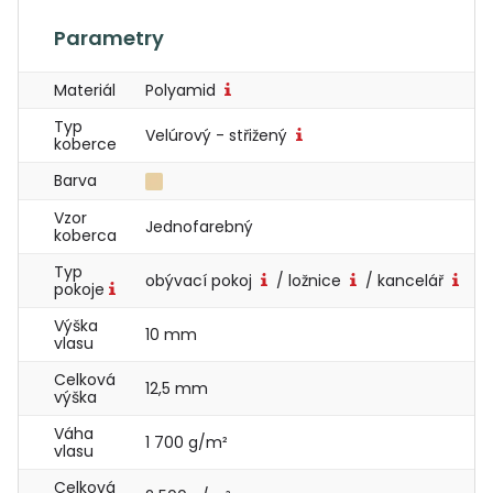
Parametry
Materiál
Polyamid
Typ
Velúrový - střižený
koberce
Barva
Vzor
Jednofarebný
koberca
Typ
obývací pokoj
/ ložnice
/ kancelář
pokoje
Výška
10 mm
vlasu
Celková
12,5 mm
výška
Váha
1 700 g/m²
vlasu
Celková