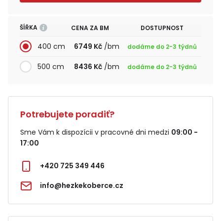
ŠÍŘKA
CENA ZA BM
DOSTUPNOST
400 cm
6749 Kč
/bm
dodáme do 2-3 týdnů
500 cm
8436 Kč
/bm
dodáme do 2-3 týdnů
Potrebujete poradiť?
Sme Vám k dispozícii v pracovné dni medzi
09:00 -
17:00
+420 725 349 446
info@hezkekoberce.cz