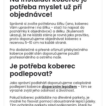
potřeba myslet už při
objednávce!
Správně si zvolte potřebnou šířku (ano, koberec
Vám upravíme i na šířku – stačí to napsat do
poznámky k objednávce) a délku. Zkušenosti
ukazují, že ne každá stěna je rovná jako pravítko,
proto doporučujeme objednávat koberec s
rezervou 5–10 cm na každé straně.
Pro dodatečné a přesné oříznutí přebytečného
koberce podél stěn doporučujeme použití
profesionálního a ostrého nože.
Je potřeba koberec
podlepovat?
Jako správní podlaháři doporučujeme celoplošné
podlepení koberce
disperzním lepidlem
– tím se
výrazně zvýší jeho odolnost a životnost.
Pokud koberec pokládáte na dřevěné parkety, je
možné ho fixovat pomocí oboustranné lepící pásky.
Tím ochráníte parkety před poškozením, které by