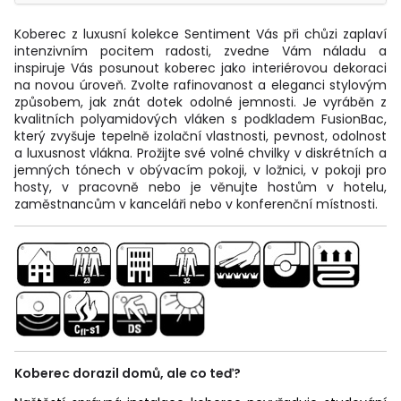
Koberec z luxusní kolekce Sentiment Vás při chůzi zaplaví
intenzivním pocitem radosti, zvedne Vám náladu a
inspiruje Vás posunout koberec jako interiérovou dekoraci
na novou úroveň. Zvolte rafinovanost a eleganci stylovým
způsobem, jak znát dotek odolné jemnosti. Je vyráběn z
kvalitních polyamidových vláken s podkladem FusionBac,
který zvyšuje tepelně izolační vlastnosti, pevnost, odolnost
a luxusnost vlákna. Prožijte své volné chvilky v diskrétních a
jemných tónech v obývacím pokoji, v ložnici, v pokoji pro
hosty, v pracovně nebo je věnujte hostům v hotelu,
zaměstnancům v kanceláři nebo v konferenční místnosti.
Koberec dorazil domů, ale co teď?