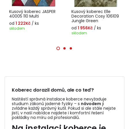
Kusový koberec JASPER
Kusový koberec Elle
40005 110 Multi
Decoration Cosy 106109
Jungle Green
od
1 222Kč
/ ks
od
1 956Kč
/ ks
skladem
skladem
Koberec dorazil domů, ale co teď?
Naštěstí správná instalace koberce nevyžaduje
studium zákonů jaderné fyziky – s
návodem
ji
zvládne každý správný kutil. Pokud si ale stále nejste
jistí, v naší nabídce najdete i komfortní řešení
pokládky na míru od profesionálů.
Na instalaci koberce je