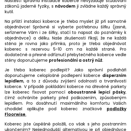
Naštěstí správná instalace koberce nevyžaduje studování
zákonů jaderné fyziky, s
návodem
ji zvládne každý správný
kutil.
Na příští instalaci koberce je třeba myslet již při samotné
objednávce! Správně si vyberte potřebnou šířku (jasné,
seřízneme Vám i ze šířky, stačí to napsat do poznámky k
objednávce) a délku. Naše zkušenosti říkají, že ne každá
stěna je rovna jako přímka, proto je třeba objednávat
koberec s rezervou 5-10 cm na každé straně. Pro
dodatečné a přesné odříznutí přebytečného koberce vedle
stěny doporučujeme
profesionální a ostrý nůž
.
Je třeba koberec podlepit? Jako správní podlaháři
doporučujeme celoplošné podlepení koberce
disperzním
lepidlem
, a to z důvodu zvýšení odolnosti a trvanlivosti
koberce. V případě pokládání koberce na dřevěné parkety
lze koberec fixovat pomocí
oboustranné lepicí pásky
,
čímž ochráníte parkety před poškozením, způsobeným
lepidlem. Pro dosáhnutí maximálního komfortu Vašich
chodidel aplikujte pod koberec značkové
podložky
Floorwise
.
Koberec jste úspěšně položili, co však s jeho postranním
ukončením? Nejjednodušší alternativou je při objednávce