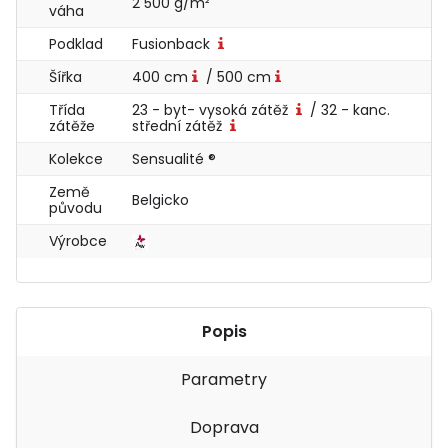
2 500 g/m²
váha
Podklad
Fusionback
Šířka
400 cm
/ 500 cm
Třída
23 - byt- vysoká zátěž
/ 32 - kanc.
zátěže
střední zátěž
Kolekce
Sensualité ®
Země
Belgicko
původu
Výrobce
Popis
Parametry
Doprava