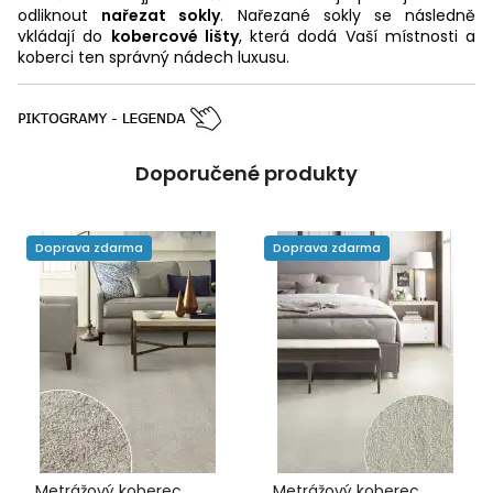
odliknout
nařezat sokly
. Nařezané sokly se následně
vkládají do
kobercové lišty
, která dodá Vaší místnosti a
koberci ten správný nádech luxusu.
Doporučené produkty
Doprava zdarma
Doprava zdarma
Metrážový koberec
Metrážový koberec