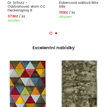
Dr. Schutz -
Kobercová soklová lišta
Odstraňovač skvrn CC
bíla
Fleckenspray R
110Kč
/ ks
373Kč
/ ks
skladem
skladem
Excelentní nabídky