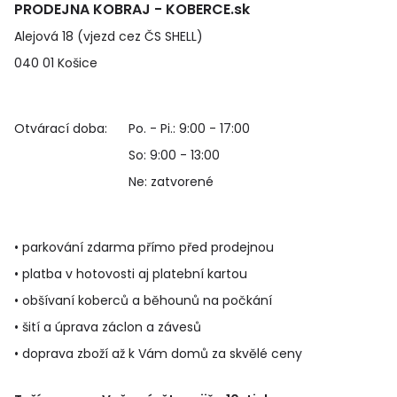
PRODEJNA KOBRAJ - KOBERCE.sk
Alejová 18 (vjezd cez ČS SHELL)
040 01 Košice
Otvárací doba:
Po. - Pi.: 9:00 - 17:00
So: 9:00 - 13:00
Ne: zatvorené
• parkování zdarma přímo před prodejnou
• platba v hotovosti aj platební kartou
• obšívaní koberců a běhounů na počkání
• šití a úprava záclon a závesů
• doprava zboží až k Vám domů za skvělé ceny