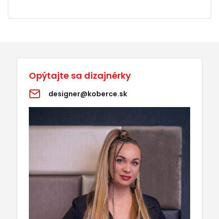
Opýtajte sa dizajnérky
designer@koberce.sk