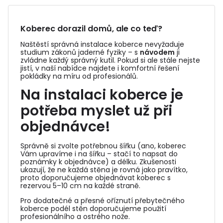
Koberec dorazil domů, ale co teď?
Naštěstí správná instalace koberce nevyžaduje
studium zákonů jaderné fyziky – s
návodem
ji
zvládne každý správný kutil. Pokud si ale stále nejste
jistí, v naší nabídce najdete i komfortní řešení
pokládky na míru od profesionálů.
Na instalaci koberce je
potřeba myslet už při
objednávce!
Správně si zvolte potřebnou šířku (ano, koberec
Vám upravíme i na šířku – stačí to napsat do
poznámky k objednávce) a délku. Zkušenosti
ukazují, že ne každá stěna je rovná jako pravítko,
proto doporučujeme objednávat koberec s
rezervou 5–10 cm na každé straně.
Pro dodatečné a přesné oříznutí přebytečného
koberce podél stěn doporučujeme použití
profesionálního a ostrého nože.