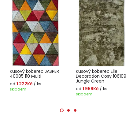
Kusový koberec JASPER
Kusový koberec Elle
40005 110 Multi
Decoration Cosy 106109
Jungle Green
od
1 222Kč
/ ks
od
1 956Kč
/ ks
skladem
skladem