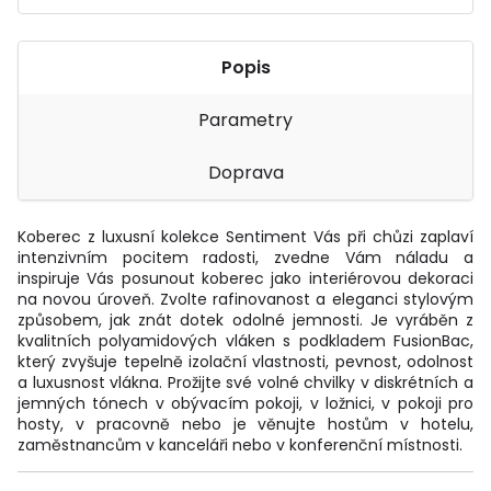
Popis
Parametry
Doprava
Koberec z luxusní kolekce Sentiment Vás při chůzi zaplaví
intenzivním pocitem radosti, zvedne Vám náladu a
inspiruje Vás posunout koberec jako interiérovou dekoraci
na novou úroveň. Zvolte rafinovanost a eleganci stylovým
způsobem, jak znát dotek odolné jemnosti. Je vyráběn z
kvalitních polyamidových vláken s podkladem FusionBac,
který zvyšuje tepelně izolační vlastnosti, pevnost, odolnost
a luxusnost vlákna. Prožijte své volné chvilky v diskrétních a
jemných tónech v obývacím pokoji, v ložnici, v pokoji pro
hosty, v pracovně nebo je věnujte hostům v hotelu,
zaměstnancům v kanceláři nebo v konferenční místnosti.