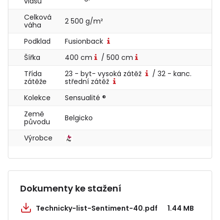
vlasu
Celková
2 500 g/m²
váha
Podklad
Fusionback
Šířka
400 cm
/ 500 cm
Třída
23 - byt- vysoká zátěž
/ 32 - kanc.
zátěže
střední zátěž
Kolekce
Sensualité ®
Země
Belgicko
původu
Výrobce
Dokumenty ke stažení
Technicky-list-Sentiment-40.pdf
1.44 MB