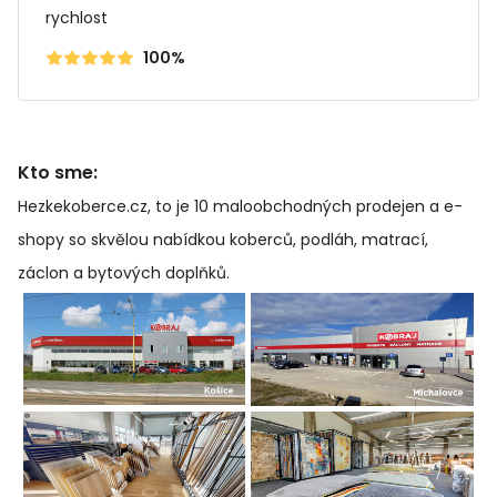
rychlost
100%
Kto sme:
Hezkekoberce.cz, to je 10 maloobchodných prodejen a e-
shopy so skvělou nabídkou koberců, podláh, matrací,
záclon a bytových doplňků
.