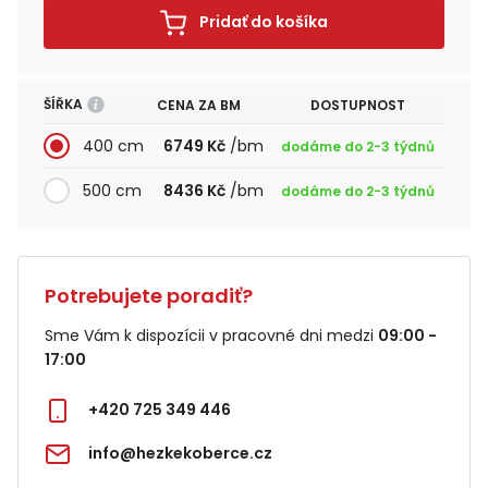
Pridať do košíka
ŠÍŘKA
CENA ZA BM
DOSTUPNOST
400 cm
6749 Kč
/bm
dodáme do 2-3 týdnů
500 cm
8436 Kč
/bm
dodáme do 2-3 týdnů
Potrebujete poradiť?
Sme Vám k dispozícii v pracovné dni medzi
09:00 -
17:00
+420 725 349 446
info@hezkekoberce.cz