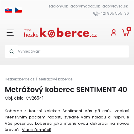
zaclony.sk
dobrymatrac.sk
dobrylovec.sk
+421 905 555 136
0
/
Hezkekoberce.cz
Metrážové koberce
Metrážový koberec SENTIMENT 40
Obj. číslo: CV26541
Koberec z luxusní kolekce Sentiment Vás při chůzi zaplaví
intenzivním pocitem radosti, zvedne Vám náladu a inspiruje
Vás posunout koberec jako interiérovou dekoraci na novou
úroveň.
Viac informácií