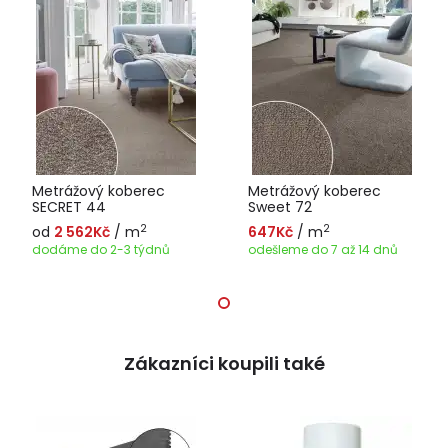
Metrážový koberec
Metrážový koberec
SECRET 44
Sweet 72
2
2
od
2 562Kč
/ m
647Kč
/ m
dodáme do 2-3 týdnů
odešleme do 7 až 14 dnů
Zákazníci koupili také