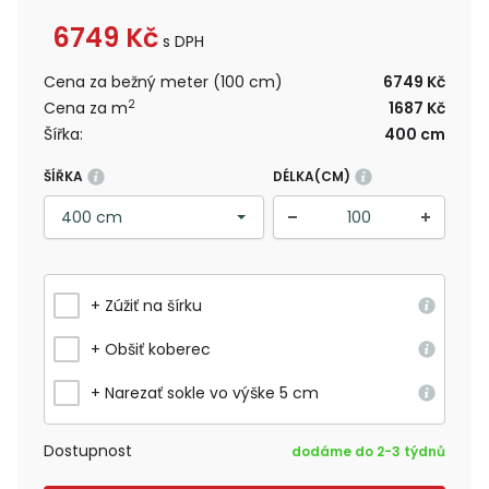
6749
Kč
s DPH
Cena za bežný meter (100 cm)
6749 Kč
2
Cena za m
1687 Kč
Šířka:
400 cm
ŠÍŘKA
DÉLKA(CM)
+ Zúžiť na šírku
+ Obšiť koberec
+ Narezať sokle vo výške 5 cm
Dostupnost
dodáme do 2-3 týdnů