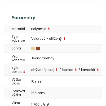
Parametry
Materiál
Polyamid
Typ
Velúrový - střižený
koberce
Barva
Vzor
Jednofarebný
koberca
Typ
obývací pokoj
/ ložnice
/ kancelář
pokoje
Výška
10 mm
vlasu
Celková
12,5 mm
výška
Váha
1 700 g/m²