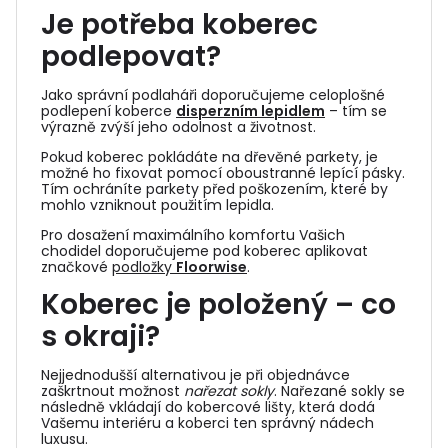
Je potřeba koberec
podlepovat?
Jako správní podlaháři doporučujeme celoplošné
podlepení koberce
disperzním lepidlem
– tím se
výrazně zvýší jeho odolnost a životnost.
Pokud koberec pokládáte na dřevěné parkety, je
možné ho fixovat pomocí oboustranné lepící pásky.
Tím ochráníte parkety před poškozením, které by
mohlo vzniknout použitím lepidla.
Pro dosažení maximálního komfortu Vašich
chodidel doporučujeme pod koberec aplikovat
značkové
podložky
Floorwise
.
Koberec je položený – co
s okraji?
Nejjednodušší alternativou je při objednávce
zaškrtnout možnost
nařezat sokly
. Nařezané sokly se
následně vkládají do
kobercové lišty
, která dodá
Vašemu interiéru a koberci ten správný nádech
luxusu.