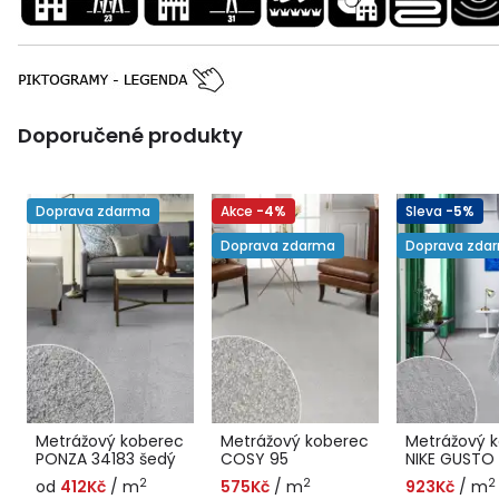
Doporučené produkty
Doprava zdarma
Akce
-4%
Sleva
-5%
Doprava zdarma
Doprava zda
Metrážový koberec
Metrážový koberec
Metrážový 
PONZA 34183 šedý
COSY 95
NIKE GUSTO
2
2
2
od
412Kč
/ m
575Kč
/ m
923Kč
/ m