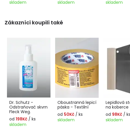
skladem
skladem
skladem
Zákazníci koupili také
Dr. Schutz -
Oboustranná lepicí
Lepidlová st
Odstraňovač skvrn
páska - Textilní
na koberce
Fleck Weg.
od
50Kč
/ ks
od
98Kč
/ k
od
198Kč
/ ks
skladem
skladem
skladem