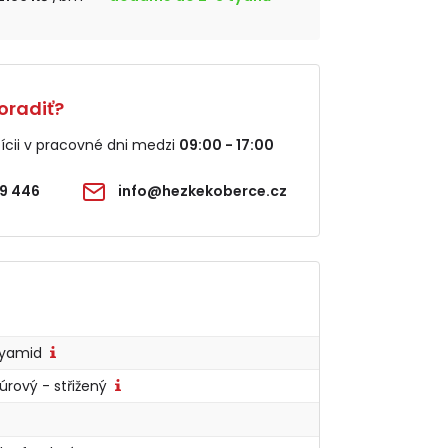
oradiť?
cii v pracovné dni medzi
09:00 - 17:00
9 446
info@hezkekoberce.cz
lyamid
úrový - střižený