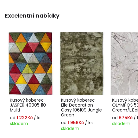
Excelentní nabídky
Kusový koberec
Kusový koberec
Kusový kob
JASPER 40005 110
Elle Decoration
OLYMPOS 5
Multi
Cosy 106109 Jungle
Cream/L.Be
Green
od
1 222Kč
/ ks
od
675Kč
/ 
od
1 956Kč
/ ks
skladem
skladem
skladem