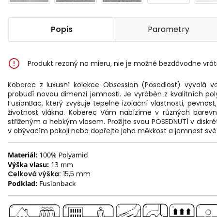
Popis
Parametry
Produkt rezaný na mieru, nie je možné bezdôvodne vráti
Koberec z luxusní kolekce Obsession (Posedlost) vyvolá v
probudí novou dimenzi jemnosti. Je vyráběn z kvalitních p
FusionBac, který zvyšuje tepelně izolační vlastnosti, pevnost
životnost vlákna. Koberec Vám nabízíme v různých barevn
střiženým a hebkým vlasem. Prožijte svou POSEDNUTÍ v diskré
v obývacím pokoji nebo dopřejte jeho měkkost a jemnost své 
Materiál:
100% Polyamid
Výška vlasu:
13 mm
Celková výška:
15,5 mm
Podklad:
Fusionback