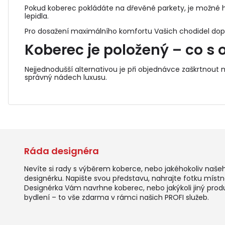
Pokud koberec pokládáte na dřevěné parkety, je možné h
lepidla.
Pro dosažení maximálního komfortu Vašich chodidel do
Koberec je položený – co s o
Nejjednodušší alternativou je při objednávce zaškrtnout
správný nádech luxusu.
Ráda designéra
Nevíte si rady s výběrem koberce, nebo jakéhokoliv naše
designérku. Napište svou představu, nahrajte fotku místno
Designérka Vám navrhne koberec, nebo jakýkoli jiný prod
bydlení – to vše zdarma v rámci našich PROFI služeb.