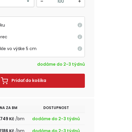
rku
erec
okle vo výške 5 cm
dodáme do 2-3 týdnů
Pridať do košíka
NA ZA BM
DOSTUPNOST
749 Kč
/bm
dodáme do 2-3 týdnů
2186 Kč
/bm
dodáme do 2-3 týdnů