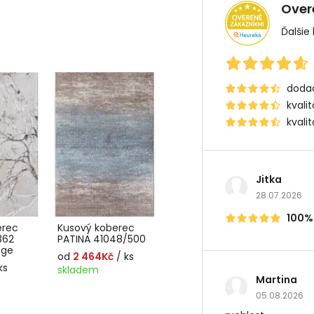
Over
Ďalšie
dodac
kvali
kvali
Jitka
28.07.2026
100%
erec
Kusový koberec
362
PATINA 41048/500
ige
od
2 464Kč
/ ks
ks
skladem
Martina
05.08.2026