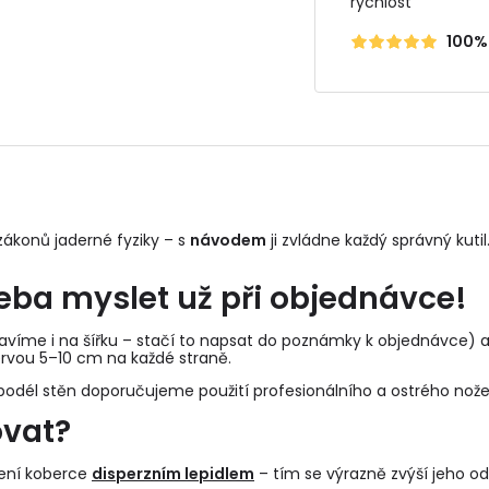
rychlost
100%
ákonů jaderné fyziky – s
návodem
ji zvládne každý správný kutil.
řeba myslet už při objednávce!
víme i na šířku – stačí to napsat do poznámky k objednávce) a d
rvou 5–10 cm na každé straně.
odél stěn doporučujeme použití profesionálního a ostrého nože
ovat?
pení koberce
disperzním lepidlem
– tím se výrazně zvýší jeho od