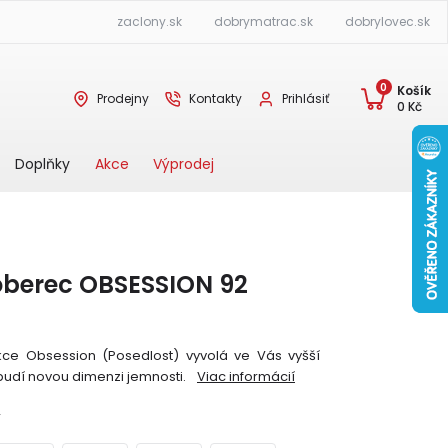
zaclony.sk
dobrymatrac.sk
dobrylovec.sk
0
Košík
Prodejny
Kontakty
Prihlásiť
0
Kč
Akce
Výprodej
Doplňky
oberec OBSESSION 92
kce Obsession (Posedlost) vyvolá ve Vás vyšší
budí novou dimenzi jemnosti.
Viac informácií
Y