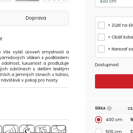
Doprava
+ Zúžiť na ší
+ Obšiť kob
ť
+ Narezať s
e Vás vyšší úroveň smyslnosti a
olyamidových vláken s podkladem
, odolnost, luxusnost a prodlužuje
Dostupnost
ých odstínech s delším lesklým
tních a jemných tónech v ložnici,
návštěvě v pokoji pro hosty.
ŠÍŘKA
CE
400 cm
9
500 cm
1