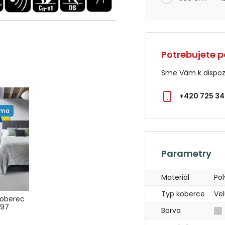
Potrebujete p
Sme Vám k dispozí
+420 725 34
rma
Parametry
Materiál
Po
Typ koberce
Vel
koberec
 97
Barva