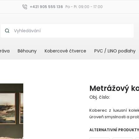
+421 905 555 136
Po - Pi: 09:00 - 17:00
ráva
Běhouny
Kobercové čtverce
PVC / LINO podlahy
Metrážový k
Obj. číslo:
Koberec z luxusní kole
úroveň smyslnosti a pro
ALTERNATIVNÍ PRODUKT