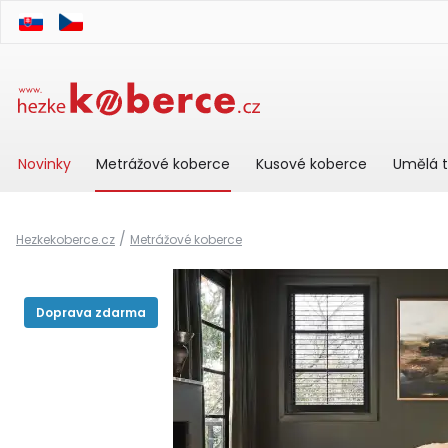
Novinky
Metrážové koberce
Kusové koberce
Umělá t
/
Hezkekoberce.cz
Metrážové koberce
Doprava zdarma