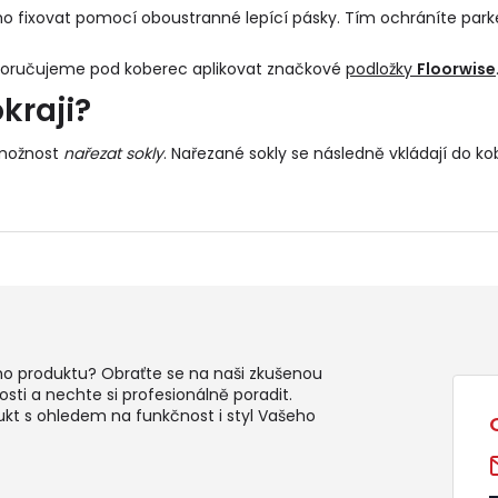
o fixovat pomocí oboustranné lepící pásky. Tím ochráníte park
poručujeme pod koberec aplikovat značkové
podložky
Floorwise
kraji?
 možnost
nařezat sokly
. Nařezané sokly se následně vkládají do
ko
ho produktu? Obraťte se na naši zkušenou
sti a nechte si profesionálně poradit.
ukt s ohledem na funkčnost i styl Vašeho