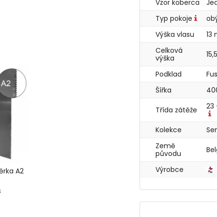
Vzor koberca
Je
Typ pokoje
ob
Výška vlasu
13
Celková
15
výška
Podklad
Fu
Šířka
40
23 
Třída zátěže
Kolekce
Sen
Země
Be
původu
Výrobce
ěrka A2
s