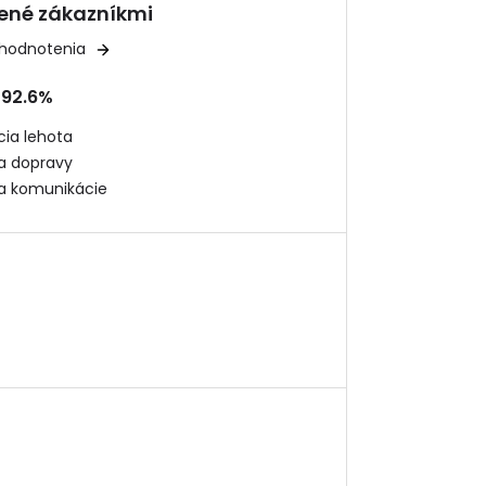
ené zákazníkmi
 hodnotenia
92.6%
ia lehota
ta dopravy
ta komunikácie