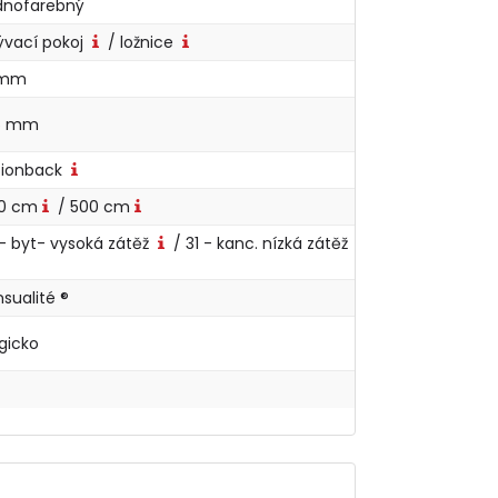
dnofarebný
ývací pokoj
/ ložnice
 mm
,5 mm
sionback
0 cm
/ 500 cm
- byt- vysoká zátěž
/ 31 - kanc. nízká zátěž
sualité ®
lgicko