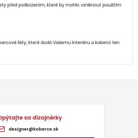
ety před poškozením, které by mohlo vzniknout použitím
.
bercové lišty
, která dodá Vašemu interiéru a koberci ten
Opýtajte sa dizajnérky
designer@koberce.sk