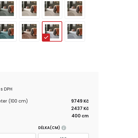
s DPH
ter (100 cm)
9749 Kč
2437 Kč
400 cm
DÉLKA(CM)