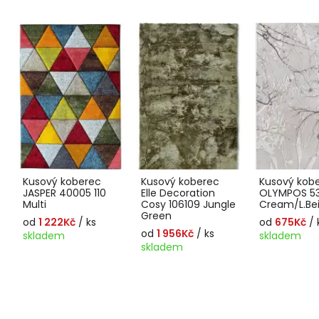
Kusový koberec
Kusový koberec
Kusový kob
JASPER 40005 110
Elle Decoration
OLYMPOS 5
Multi
Cosy 106109 Jungle
Cream/L.Be
Green
od
1 222Kč
/ ks
od
675Kč
/ 
od
1 956Kč
/ ks
skladem
skladem
skladem