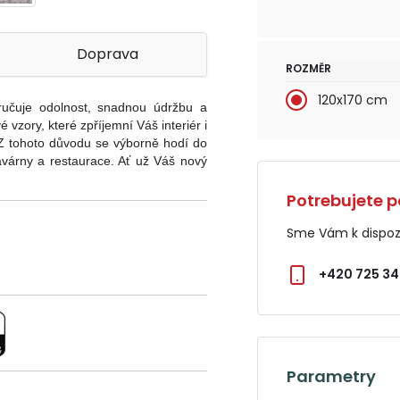
Doprava
ROZMĚR
120x170 cm
ručuje odolnost, snadnou údržbu a
 vzory, které zpříjemní Váš interiér i
í. Z tohoto důvodu se výborně hodí do
kavárny a restaurace. Ať už Váš nový
Potrebujete p
Sme Vám k dispozí
+420 725 34
Parametry