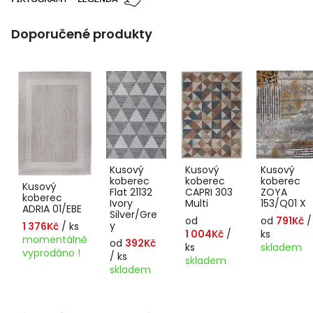
Doporučené produkty
Kusový
Kusový
Kusový
koberec
koberec
koberec
Kusový
Flat 21132
CAPRI 303
ZOYA
koberec
Ivory
Multi
153/Q01 X
ADRIA 01/EBE
Silver/Gre
od
od
791Kč
/
y
1 376Kč
/ ks
1 004Kč
/
ks
momentálně
od
392Kč
ks
skladem
vyprodáno !
/ ks
skladem
skladem