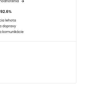
 hodnotenia
92.6%
ia lehota
ta dopravy
ta komunikácie