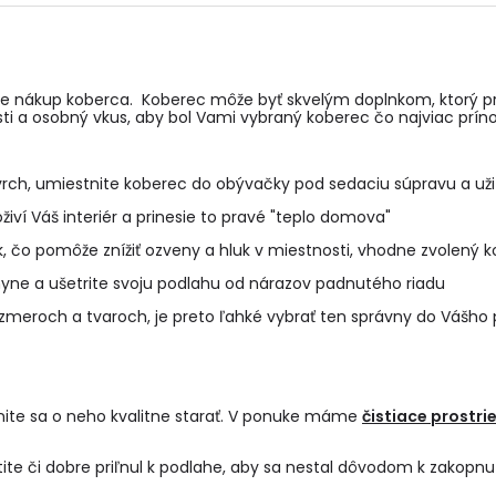
te nákup koberca. Koberec môže byť skvelým doplnkom, ktorý prid
i a osobný vkus, aby bol Vami vybraný koberec čo najviac prínos
rch, umiestnite koberec do obývačky pod sedaciu súpravu a už
ví Váš interiér a prinesie to pravé "teplo domova"
, čo pomôže znížiť ozveny a hluk v miestnosti, vhodne zvolený ko
yne a ušetrite svoju podlahu od nárazov padnutého riadu
zmeroch a tvaroch, je preto ľahké vybrať ten správny do Vášho 
ite sa o neho kvalitne starať. V ponuke máme
čistiace prostri
ite či dobre priľnul k podlahe, aby sa nestal dôvodom k zakopnu