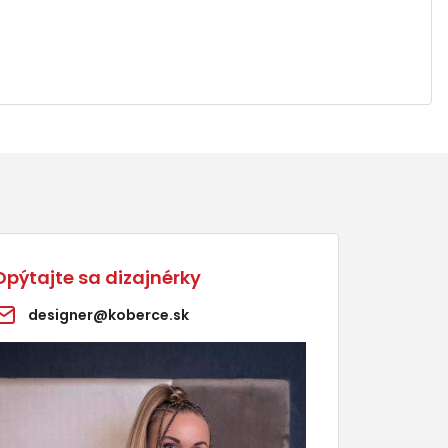
Opýtajte sa dizajnérky
designer@koberce.sk