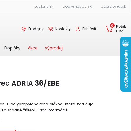
zaclony.sk
dobrymatrac.sk
dobrylovec.sk
0
Košík
Prodejny
Kontakty
Prihlásiť
0
Kč
Akce
Výprodej
Doplňky
rec ADRIA 36/EBE
en z polypropylenového vlákna, které zaručuje
u a snadné čištění.
Viac informácií
Y