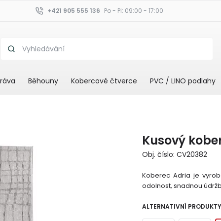
+421 905 555 136
Po - Pi: 09:00 - 17:00
ráva
Běhouny
Kobercové čtverce
PVC / LINO podlahy
Kusový kobe
Obj. číslo: CV20382
Koberec Adria je vyrob
odolnost, snadnou údržb
ALTERNATIVNÍ PRODUKT