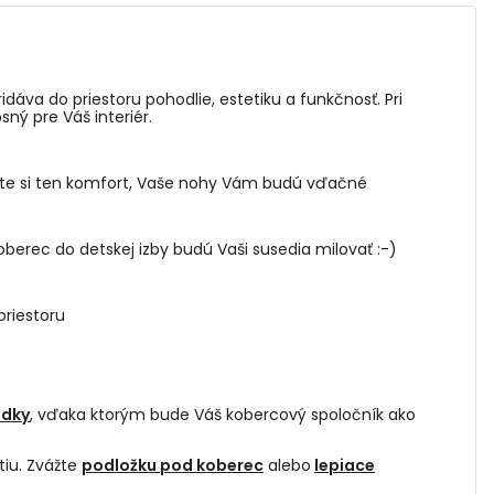
áva do priestoru pohodlie, estetiku a funkčnosť. Pri
ný pre Váš interiér.
ite si ten komfort, Vaše nohy Vám budú vďačné
berec do detskej izby budú Vaši susedia milovať :-)
priestoru
edky
, vďaka ktorým bude Váš kobercový spoločník ako
tiu. Zvážte
podložku pod koberec
alebo
lepiace