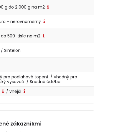
00 g do 2 000 g na m2
tura - nerovnoměrný
 do 500-tisíc na m2
 / Sintelon
o
ý pro podlahové topení / Vhodný pro
ický vysavač / Snadná údržba
í
/ vnější
ené zákazníkmi