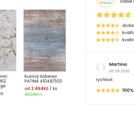
Ďalšie
dodac
kvali
kvali
Martina
05.08.2026
erec
Kusový koberec
rychlost
362
PATINA 41048/500
ige
od
2 464Kč
/ ks
100%
ks
skladem