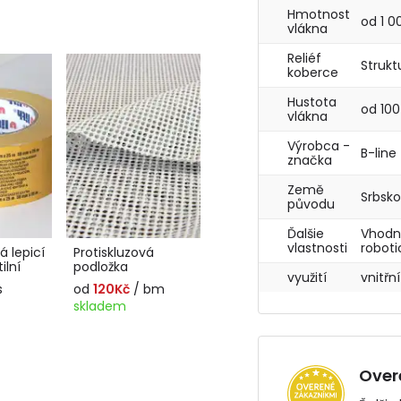
Hmotnost
od 1 0
vlákna
Reliéf
Struk
koberce
Hustota
od 100
vlákna
Výrobca -
B-line
značka
Země
Srbsk
původu
Ďalšie
Vhodn
vlastnosti
robot
 lepicí
Protiskluzová
ilní
podložka
využití
vnitřn
s
od
120Kč
/ bm
skladem
Over