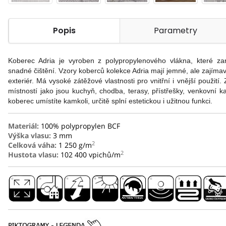
Popis
Parametry
Koberec Adria je vyroben z polypropylenového vlákna, které za
snadné čištění. Vzory koberců kolekce Adria mají jemné, ale zajímavé
exteriér. Má vysoké zátěžové vlastnosti pro vnitřní i vnější použit
místností jako jsou kuchyň, chodba, terasy, přístřešky, venkovní 
koberec umístíte kamkoli, určitě splní estetickou i užitnou funkci.
Materiál:
100% polypropylen BCF
Výška vlasu:
3 mm
2
Celková váha:
1 250 g/m
2
Hustota vlasu:
102 400 vpichů/m