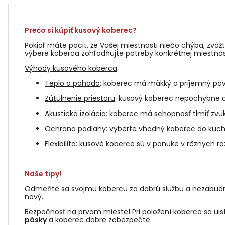
Prečo si kúpiť kusový koberec?
Pokiaľ máte pocit, že Vašej miestnosti niečo chýba, zváž
výbere koberca zohľadňujte potreby konkrétnej miestnost
Výhody kusového koberca
:
Teplo a pohoda
: koberec má mäkký a príjemný pov
Zútulnenie priestoru
: kusový koberec nepochybne oži
Akustická izolácia
: koberec má schopnosť tlmiť zvuk
Ochrana podlahy
: vyberte vhodný koberec do kuch
Flexibilita
: kusové koberce sú v ponuke v rôznych ro
Naše tipy!
Odmeňte sa svojmu kobercu za dobrú službu a nezabudn
nový.
Bezpečnosť na prvom mieste! Pri položení koberca sa uist
pásky
a koberec dobre zabezpečte.