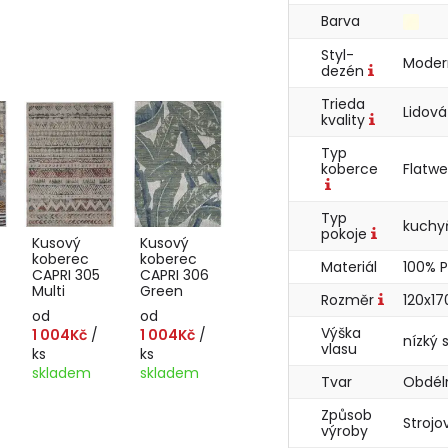
Barva
Styl-
Mode
dezén
Trieda
Lidová
kvality
Typ
koberce
Flatw
Typ
kuch
pokoje
Kusový
Kusový
koberec
koberec
Materiál
100% 
CAPRI 305
CAPRI 306
Multi
Green
Rozměr
120x1
od
od
Výška
1 004Kč
/
1 004Kč
/
nízký
vlasu
ks
ks
skladem
skladem
Tvar
Obdél
Způsob
Stroj
výroby