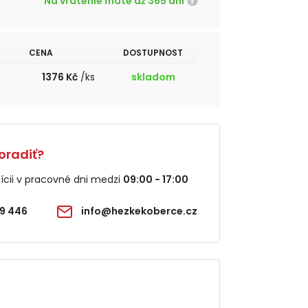
Na vrátenie máte až 365 dní
CENA
DOSTUPNOST
1376 Kč
/ks
skladom
oradiť?
cii v pracovné dni medzi
09:00 - 17:00
9 446
info@hezkekoberce.cz