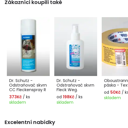
Zákazníci koupili také
Dr. Schutz -
Dr. Schutz -
Oboustranná
Odstraňovač skvrn
Odstraňovač skvrn
páska - Text
CC Fleckenspray R
Fleck Weg.
od
50Kč
/ k
373Kč
/ ks
od
198Kč
/ ks
skladem
skladem
skladem
Excelentní nabídky