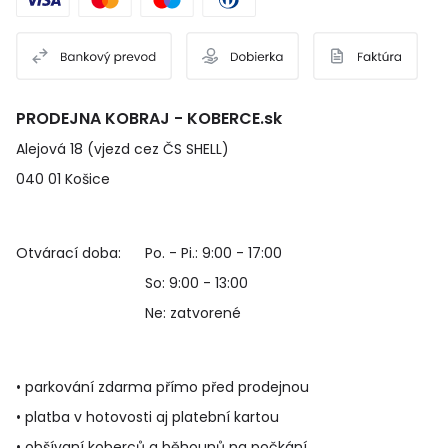
PRODEJNA KOBRAJ - KOBERCE.sk
Alejová 18 (vjezd cez ČS SHELL)
040 01 Košice
Otvárací doba:
Po. - Pi.: 9:00 - 17:00
So: 9:00 - 13:00
Ne: zatvorené
• parkování zdarma přímo před prodejnou
• platba v hotovosti aj platební kartou
• obšívaní koberců a běhounů na počkání