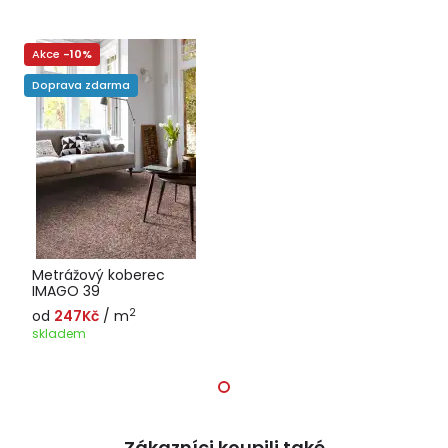
Akce
-10%
Doprava zdarma
Metrážový koberec
IMAGO 39
2
od
247Kč
/ m
skladem
Zákazníci koupili také