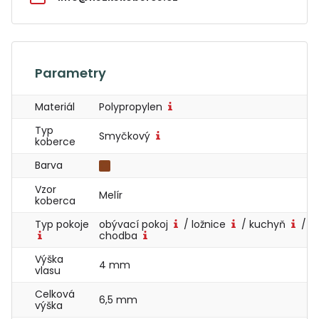
Parametry
Materiál
Polypropylen
Typ
Smyčkový
koberce
Barva
Vzor
Melír
koberca
Typ pokoje
obývací pokoj
/ ložnice
/ kuchyň
/
chodba
Výška
4 mm
vlasu
Celková
6,5 mm
výška