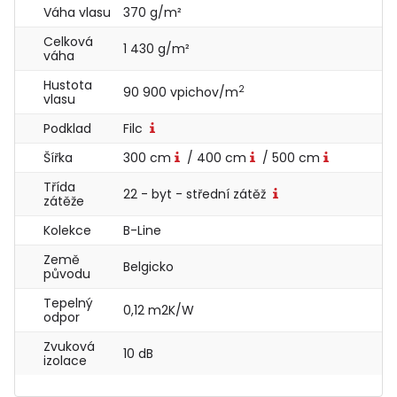
Váha vlasu
370 g/m²
Celková
1 430 g/m²
váha
Hustota
2
90 900 vpichov/m
vlasu
Podklad
Filc
Šířka
300 cm
/ 400 cm
/ 500 cm
Třída
22 - byt - střední zátěž
zátěže
Kolekce
B-Line
Země
Belgicko
původu
Tepelný
0,12 m2K/W
odpor
Zvuková
10 dB
izolace