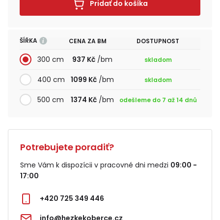
Pridať do košíka
ŠÍŘKA
CENA ZA BM
DOSTUPNOST
300 cm
937 Kč
/bm
skladom
400 cm
1099 Kč
/bm
skladom
500 cm
1374 Kč
/bm
odešleme do 7 až 14 dnů
Potrebujete poradiť?
Sme Vám k dispozícii v pracovné dni medzi
09:00 -
17:00
+420 725 349 446
info@hezkekoberce.cz