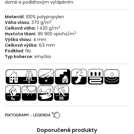
domě is podlahovým vytápěním.
Materiál:
100% polypropylen
2
Váha vlasu:
370 g/m
2
Celková váha:
1 430 g/m
2
Hustota tkaní:
90 900 vpichů/m
Výška vlasu:
4 mm
Celková výška:
6,5 mm
Podklad:
filc
Typ koberce:
smyčka
Doporučené produkty