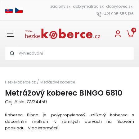
zaclony.sk
dobrymatrac.sk
dobrylovec.sk
+421 905 555 136
0
/
Hezkekoberce.cz
Metrážové koberce
Metrážový koberec BINGO 6810
Obj. číslo: CV24459
Koberec Bingo je polypropylenový uzlíkový koberec s
decentním melírem v zemitých barvách na filcovém
podkladu.
Viac informácií