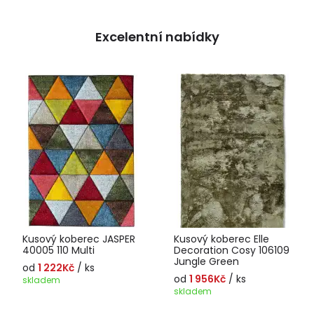
Excelentní nabídky
Kusový koberec JASPER
Kusový koberec Elle
40005 110 Multi
Decoration Cosy 106109
Jungle Green
od
1 222Kč
/ ks
od
1 956Kč
/ ks
skladem
skladem