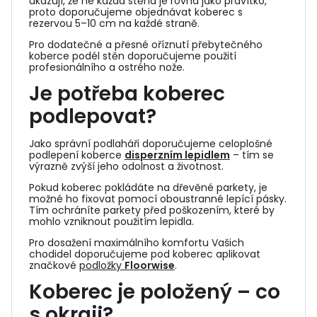
ukazují, že ne každá stěna je rovná jako pravítko,
proto doporučujeme objednávat koberec s
rezervou 5–10 cm na každé straně.
Pro dodatečné a přesné oříznutí přebytečného
koberce podél stěn doporučujeme použití
profesionálního a ostrého nože.
Je potřeba koberec
podlepovat?
Jako správní podlaháři doporučujeme celoplošné
podlepení koberce
disperzním lepidlem
– tím se
výrazně zvýší jeho odolnost a životnost.
Pokud koberec pokládáte na dřevěné parkety, je
možné ho fixovat pomocí oboustranné lepící pásky.
Tím ochráníte parkety před poškozením, které by
mohlo vzniknout použitím lepidla.
Pro dosažení maximálního komfortu Vašich
chodidel doporučujeme pod koberec aplikovat
značkové
podložky
Floorwise
.
Koberec je položený – co
s okraji?