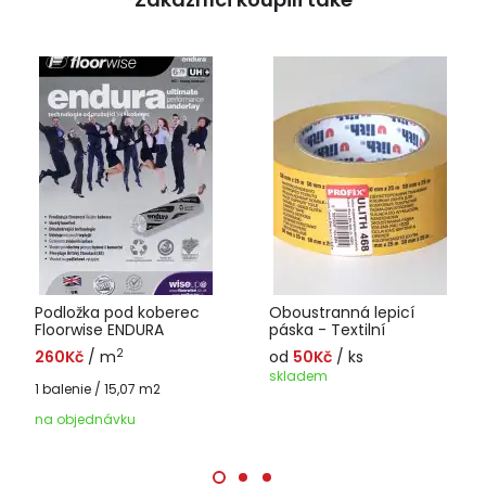
Podložka pod koberec
Oboustranná lepicí
Floorwise ENDURA
páska - Textilní
2
260Kč
/ m
od
50Kč
/ ks
skladem
1 balenie / 15,07 m2
na objednávku