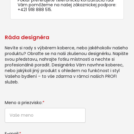
Pokiaľ preferujete telefonickú konzultáciu radi
Vám pomôžeme na našej zákaznickej podpore:
+421 918 888 515
.
Ráda designéra
Nevíte si rady s výběrem koberce, nebo jakéhokoliv našeho
produktu? Obraťte se na naši zkušenou designérku. Napište
svou představu, nahrajte fotku místnosti a nechte si
profesionálně poradit. Designérka Vám navrhne koberec,
nebo jakýkoli jiný produkt s ohledem na funkčnost i styl
Vašeho bydlení – to vše zdarma v rámci našich PROFI
služeb.
Meno a priezvisko:
*
E-mail:
*