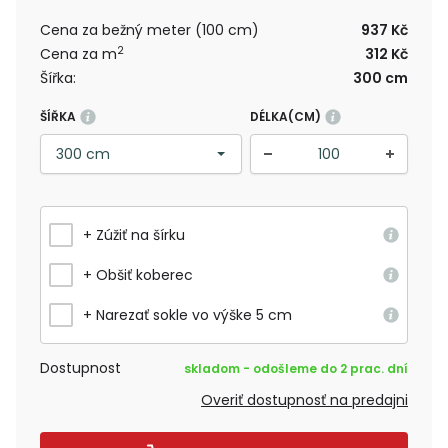
Cena za bežný meter (100 cm)
937 Kč
2
Cena za m
312 Kč
Šířka:
300 cm
ŠÍŘKA
DÉLKA(CM)
+ Zúžiť na šírku
+ Obšiť koberec
+ Narezať sokle vo výške 5 cm
Dostupnost
skladom - odošleme do 2 prac. dní
Overiť dostupnosť na predajni