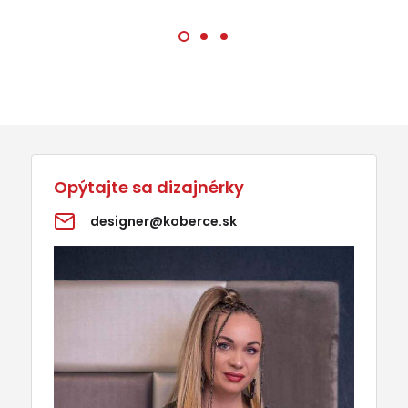
Opýtajte sa dizajnérky
designer@koberce.sk