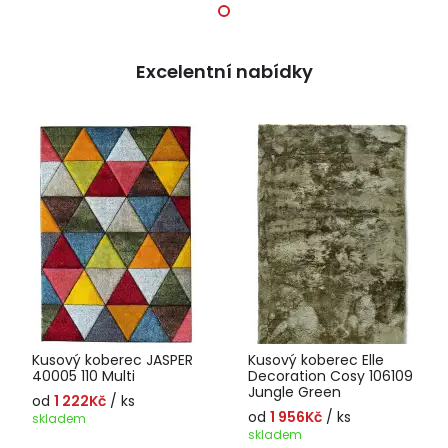
Excelentní nabídky
Kusový koberec JASPER
Kusový koberec Elle
40005 110 Multi
Decoration Cosy 106109
Jungle Green
od
1 222Kč
/ ks
od
1 956Kč
/ ks
skladem
skladem