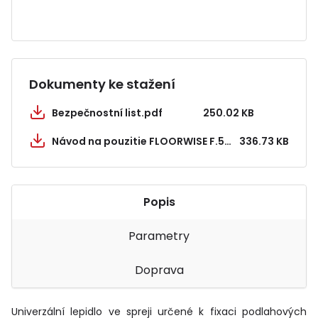
Dokumenty ke stažení
Bezpečnostní list.pdf
250.02 KB
Návod na pouzitie FLOORWISE F.599 HD lepidlo v spreji.pdf
336.73 KB
Popis
Parametry
Doprava
Univerzální lepidlo ve spreji určené k fixaci podlahových