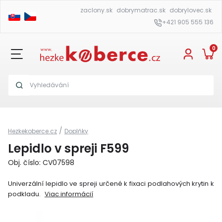
zaclony.sk
dobrymatrac.sk
dobrylovec.sk
+421 905 555 136
0
/
Hezkekoberce.cz
Doplňky
Lepidlo v spreji F599
Obj. číslo: CV07598
Univerzální lepidlo ve spreji určené k fixaci podlahových krytin k
podkladu.
Viac informácií