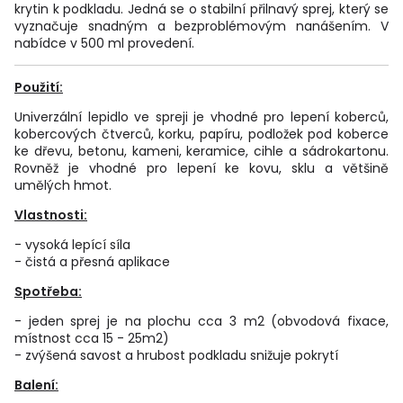
krytin k podkladu. Jedná se o stabilní přilnavý sprej, který se
vyznačuje snadným a bezproblémovým nanášením. V
nabídce v 500 ml provedení.
Použití:
Univerzální lepidlo ve spreji je vhodné pro lepení koberců,
kobercových čtverců, korku, papíru, podložek pod koberce
ke dřevu, betonu, kameni, keramice, cihle a sádrokartonu.
Rovněž je vhodné pro lepení ke kovu, sklu a většině
umělých hmot.
Vlastnosti:
- vysoká lepící síla
- čistá a přesná aplikace
Spotřeba:
- jeden sprej je na plochu cca 3 m2 (obvodová fixace,
místnost cca 15 - 25m2)
- zvýšená savost a hrubost podkladu snižuje pokrytí
Balení: