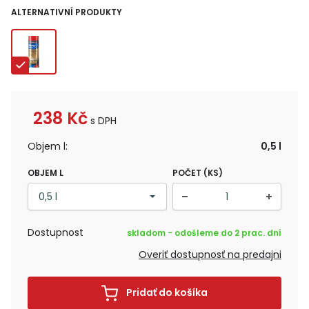
ALTERNATIVNÍ PRODUKTY
238
Kč
s DPH
Objem l:
0,5 l
OBJEM L
POČET (KS)
Dostupnost
skladom - odošleme do 2 prac. dní
Overiť dostupnosť na predajni
Pridať do košíka