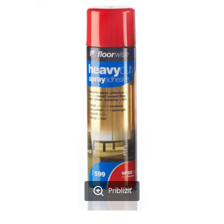
Priblížiť