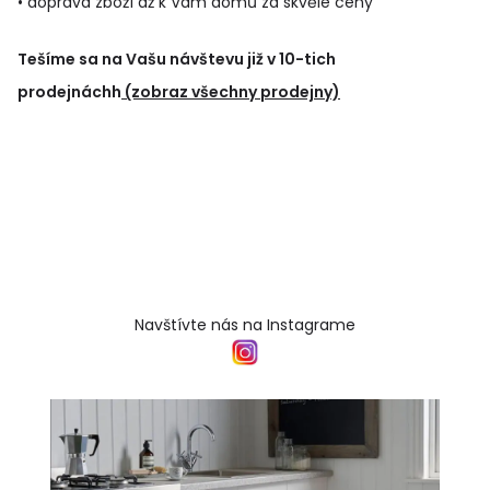
• doprava zboží až k Vám domů za skvělé ceny
Tešíme sa na Vašu návštevu již v 10-tich
prodejnáchh
(zobraz všechny prodejny)
Navštívte nás na Instagrame