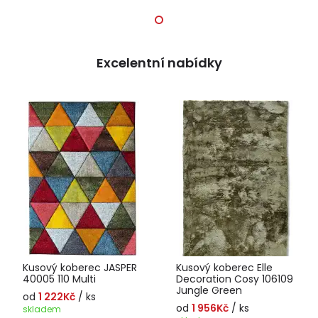
Excelentní nabídky
Kusový koberec JASPER
Kusový koberec Elle
40005 110 Multi
Decoration Cosy 106109
Jungle Green
od
1 222Kč
/ ks
od
1 956Kč
/ ks
skladem