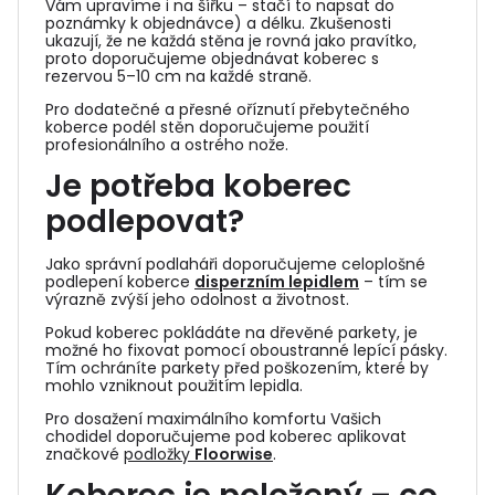
Vám upravíme i na šířku – stačí to napsat do
poznámky k objednávce) a délku. Zkušenosti
ukazují, že ne každá stěna je rovná jako pravítko,
proto doporučujeme objednávat koberec s
rezervou 5–10 cm na každé straně.
Pro dodatečné a přesné oříznutí přebytečného
koberce podél stěn doporučujeme použití
profesionálního a ostrého nože.
Je potřeba koberec
podlepovat?
Jako správní podlaháři doporučujeme celoplošné
podlepení koberce
disperzním lepidlem
– tím se
výrazně zvýší jeho odolnost a životnost.
Pokud koberec pokládáte na dřevěné parkety, je
možné ho fixovat pomocí oboustranné lepící pásky.
Tím ochráníte parkety před poškozením, které by
mohlo vzniknout použitím lepidla.
Pro dosažení maximálního komfortu Vašich
chodidel doporučujeme pod koberec aplikovat
značkové
podložky
Floorwise
.