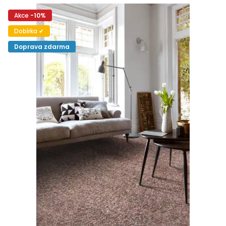
Akce
-10%
Dobírka ✔
Doprava zdarma