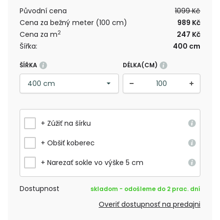
Původní cena
1099 Kč
Cena za bežný meter (100 cm)
989 Kč
2
Cena za m
247 Kč
Šířka:
400 cm
ŠÍŘKA
DÉLKA(CM)
+ Zúžiť na šírku
+ Obšiť koberec
+ Narezať sokle vo výške 5 cm
Dostupnost
skladom - odošleme do 2 prac. dní
Overiť dostupnosť na predajni