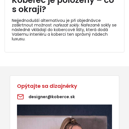
Koberec je položený – co
s okraji?
Nejjednodušší alternativou je při objednávce
zaškrtnout možnost
nařezat sokly
. Nařezané sokly se
následně vkládají do
kobercové lišty
, která dodá
Vašemu interiéru a koberci ten správný nádech
luxusu.
Opýtajte sa dizajnérky
designer@koberce.sk