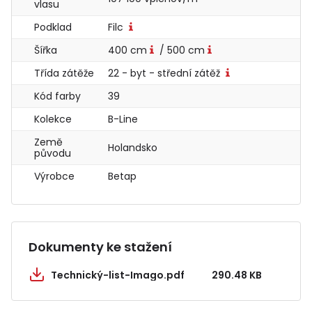
vlasu
Podklad
Filc
Šířka
400 cm
/ 500 cm
Třída zátěže
22 - byt - střední zátěž
Kód farby
39
Kolekce
B-Line
Země
Holandsko
původu
Výrobce
Betap
Dokumenty ke stažení
Technický-list-Imago.pdf
290.48 KB