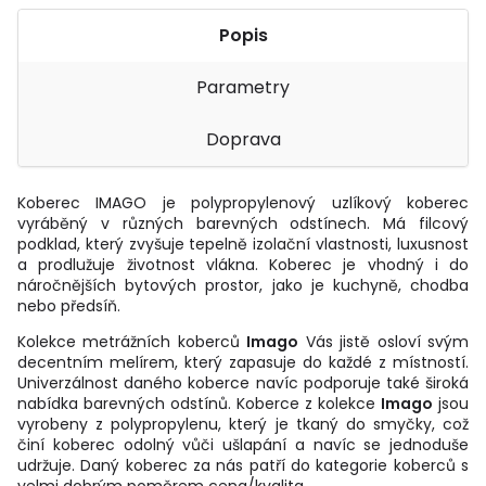
Popis
Parametry
Doprava
Koberec IMAGO je polypropylenový uzlíkový koberec
vyráběný v různých barevných odstínech. Má filcový
podklad, který zvyšuje tepelně izolační vlastnosti, luxusnost
a prodlužuje životnost vlákna. Koberec je vhodný i do
náročnějších bytových prostor, jako je kuchyně, chodba
nebo předsíň.
Kolekce metrážních koberců
Imago
Vás jistě osloví svým
decentním melírem, který zapasuje do každé z místností.
Univerzálnost daného koberce navíc podporuje také široká
nabídka barevných odstínů. Koberce z kolekce
Imago
jsou
vyrobeny z polypropylenu, který je tkaný do smyčky, což
činí koberec odolný vůči ušlapání a navíc se jednoduše
udržuje. Daný koberec za nás patří do kategorie koberců s