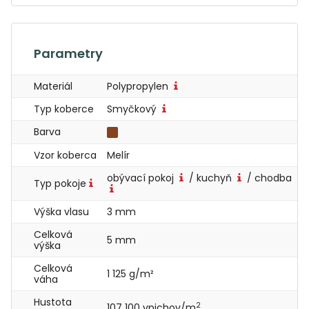
Parametry
Materiál
Polypropylen
Typ koberce
Smyčkový
Barva
Vzor koberca
Melír
obývací pokoj
/ kuchyň
/ chodba
Typ pokoje
Výška vlasu
3 mm
Celková
5 mm
výška
Celková
1 125 g/m²
váha
Hustota
2
107 100 vpichov/m