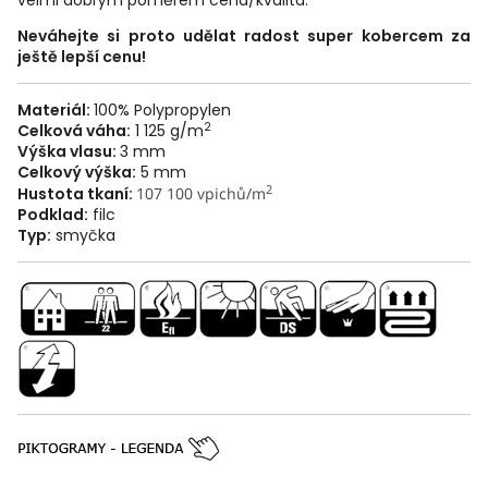
velmi dobrým poměrem cena/kvalita.
Neváhejte si proto udělat radost super kobercem za
ještě lepší cenu!
Materiál:
100% Polypropylen
2
Celková váha:
1 125
g/m
Výška vlasu:
3 mm
Celkový výška:
5 mm
2
Hustota tkaní:
107 100 vpichů/m
Podklad:
filc
Typ:
smyčka