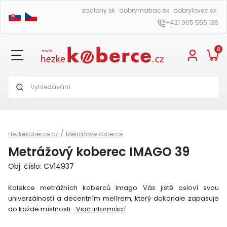
zaclony.sk
dobrymatrac.sk
dobrylovec.sk
+421 905 555 136
0
/
Hezkekoberce.cz
Metrážové koberce
Metrážový koberec IMAGO 39
Obj. číslo: CV14937
Kolekce metrážních koberců Imago Vás jistě osloví svou
univerzálností a decentním melírem, který dokonale zapasuje
do každé místnosti.
Viac informácií