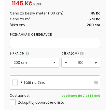
1145
Kč
s DPH
Cena za bežný meter (100 cm)
1145 Kč
2
Cena za m
573 Kč
Šířka cm:
200 cm
POZNÁMKA K OBJEDNÁVCE
ŠÍŘKA CM
DÉLKA(CM)
+ Zúžiť na šírku
Dostupnost
odešleme do 7 až 14 dnů
Zakúpiť aj doporučenú lištu