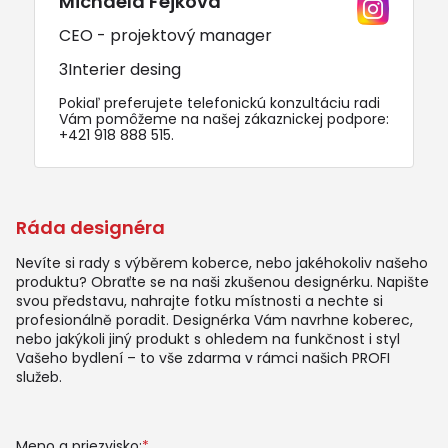
Michaela Fejková
CEO - projektový manager
3Interier desing
Pokiaľ preferujete telefonickú konzultáciu radi
Vám pomôžeme na našej zákaznickej podpore:
+421 918 888 515
.
Ráda designéra
Nevíte si rady s výběrem koberce, nebo jakéhokoliv našeho
produktu? Obraťte se na naši zkušenou designérku. Napište
svou představu, nahrajte fotku místnosti a nechte si
profesionálně poradit. Designérka Vám navrhne koberec,
nebo jakýkoli jiný produkt s ohledem na funkčnost i styl
Vašeho bydlení – to vše zdarma v rámci našich PROFI
služeb.
Meno a priezvisko:
*