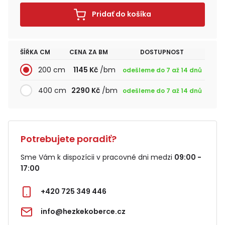
Pridať do košíka
ŠÍŘKA CM
CENA ZA BM
DOSTUPNOST
200 cm
1145 Kč
/bm
odešleme do 7 až 14 dnů
400 cm
2290 Kč
/bm
odešleme do 7 až 14 dnů
Potrebujete poradiť?
Sme Vám k dispozícii v pracovné dni medzi
09:00 -
17:00
+420 725 349 446
info@hezkekoberce.cz