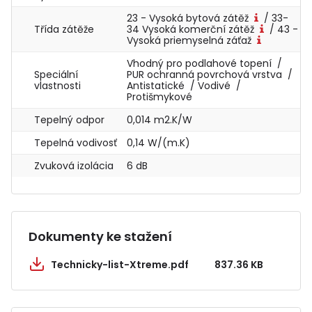
23 - Vysoká bytová zátěž
/ 33-
Třída zátěže
34 Vysoká komerční zátěž
/ 43 -
Vysoká priemyselná záťaž
Vhodný pro podlahové topení /
Speciální
PUR ochranná povrchová vrstva /
vlastnosti
Antistatické / Vodivé /
Protišmykové
Tepelný odpor
0,014 m2.K/W
Tepelná vodivosť
0,14 W/(m.K)
Zvuková izolácia
6 dB
Dokumenty ke stažení
Technicky-list-Xtreme.pdf
837.36 KB