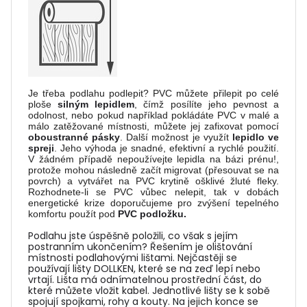
Je třeba podlahu podlepit? PVC můžete přilepit po celé
ploše
silným lepidlem
, čímž posílíte jeho pevnost a
odolnost, nebo pokud například pokládáte PVC v malé a
málo zatěžované místnosti, můžete jej zafixovat pomocí
oboustranné pásky
. Další možnost je využít
lepidlo ve
spreji
. Jeho výhoda je snadné, efektivní a rychlé použití.
V žádném případě nepoužívejte lepidla na bázi prénu!,
protože mohou následně začít migrovat (přesouvat se na
povrch) a vytvářet na PVC krytině ošklivé žluté fleky.
Rozhodnete-li se PVC vůbec nelepit, tak v dobách
energetické krize doporučujeme pro zvýšení tepelného
komfortu použít pod
PVC podložku.
Podlahu jste úspěšně položili, co však s jejím
postranním ukončením? Řešením je olištování
místnosti podlahovými lištami. Nejčastěji se
používají lišty DOLLKEN, které se na zeď lepí nebo
vrtají. Lišta má odnímatelnou prostřední část, do
které můžete vložit kabel. Jednotlivé lišty se k sobě
spojují spojkami, rohy a kouty. Na jejich konce se