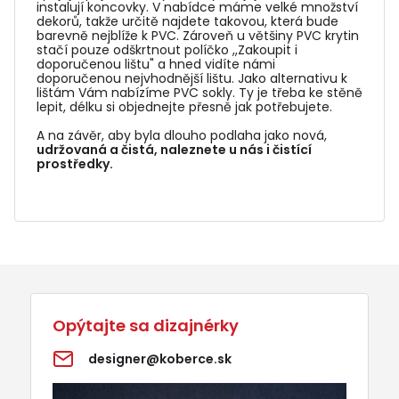
instalují koncovky. V nabídce máme velké množství
dekorů, takže určitě najdete takovou, která bude
barevně nejblíže k PVC. Zároveň u většiny PVC krytin
stačí pouze odškrtnout políčko ,,Zakoupit i
doporučenou lištu" a hned vidíte námi
doporučenou nejvhodnější lištu. Jako alternativu k
lištám Vám nabízíme PVC sokly. Ty je třeba ke stěně
lepit, délku si objednejte přesně jak potřebujete.
A na závěr, aby byla dlouho podlaha jako nová,
udržovaná a čistá, naleznete u nás i čistící
prostředky.
Opýtajte sa dizajnérky
designer@koberce.sk