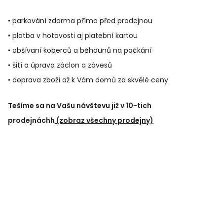
• parkování zdarma přímo před prodejnou
• platba v hotovosti aj platební kartou
• obšívaní koberců a běhounů na počkání
• šití a úprava záclon a závesů
• doprava zboží až k Vám domů za skvělé ceny
Tešíme sa na Vašu návštevu již v 10-tich
prodejnáchh
(zobraz všechny prodejny)