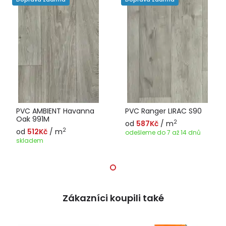
PVC AMBIENT Havanna
PVC Ranger LIRAC S90
Oak 991M
2
od
587Kč
/ m
2
od
512Kč
/ m
odešleme do 7 až 14 dnů
skladem
Zákazníci koupili také