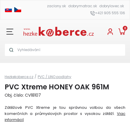
zaclony.sk
dobrymatrac.sk
dobrylovec.sk
+421 905 555 136
0
/
Hezkekoberce.cz
PVC / LINO podlahy
PVC Xtreme HONEY OAK 961M
Obj. číslo: CV18107
Zátěžové PVC Xtreme je tou správnou volbou do všech
komerčních a průmyslových prostor s vysokou zátěží.
Viac
informácií