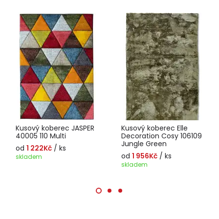
Kusový koberec JASPER
Kusový koberec Elle
40005 110 Multi
Decoration Cosy 106109
Jungle Green
od
1 222Kč
/ ks
od
1 956Kč
/ ks
skladem
skladem