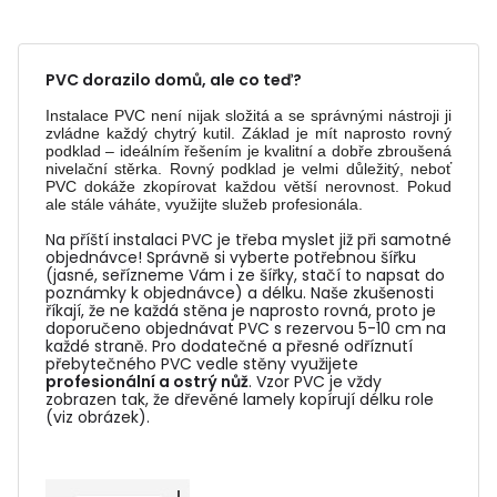
PVC dorazilo domů, ale co teď?
Instalace PVC není nijak složitá a se správnými nástroji ji
zvládne každý chytrý kutil. Základ je mít naprosto rovný
podklad – ideálním řešením je kvalitní a dobře zbroušená
nivelační stěrka. Rovný podklad je velmi důležitý, neboť
PVC dokáže zkopírovat každou větší nerovnost. Pokud
ale stále váháte, využijte služeb profesionála.
Na příští instalaci PVC je třeba myslet již při samotné
objednávce! Správně si vyberte potřebnou šířku
(jasné, seřízneme Vám i ze šířky, stačí to napsat do
poznámky k objednávce) a délku. Naše zkušenosti
říkají, že ne každá stěna je naprosto rovná, proto je
doporučeno objednávat PVC s rezervou 5-10 cm na
každé straně. Pro dodatečné a přesné odříznutí
přebytečného PVC vedle stěny využijete
profesionální a ostrý nůž
. Vzor PVC je vždy
zobrazen tak, že dřevěné lamely kopírují délku role
(viz obrázek).