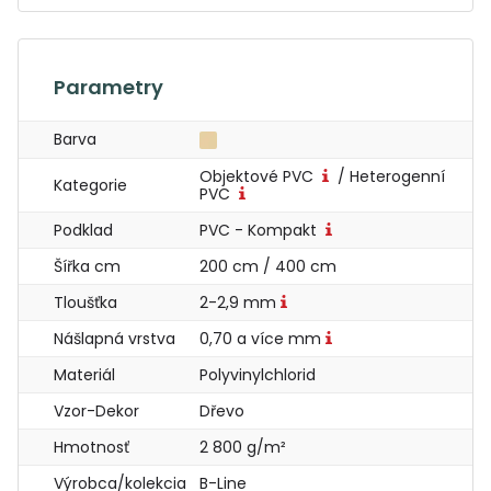
Parametry
Barva
Objektové PVC
/ Heterogenní
Kategorie
PVC
Podklad
PVC - Kompakt
Šířka cm
200 cm / 400 cm
Tloušťka
2-2,9 mm
Nášlapná vrstva
0,70 a více mm
Materiál
Polyvinylchlorid
Vzor-Dekor
Dřevo
Hmotnosť
2 800 g/m²
Výrobca/kolekcia
B-Line