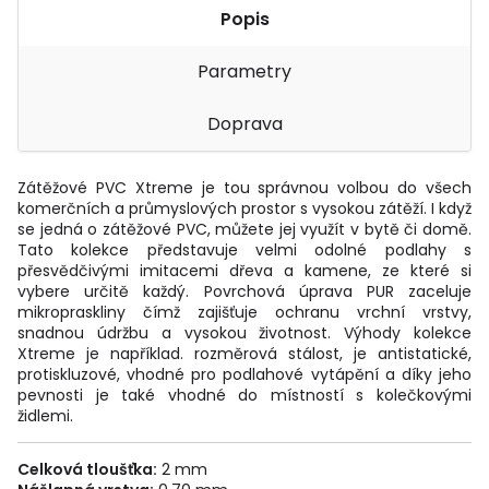
Popis
Parametry
Doprava
Zátěžové PVC Xtreme je tou správnou volbou do všech
komerčních a průmyslových prostor s vysokou zátěží. I když
se jedná o zátěžové PVC, můžete jej využít v bytě či domě.
Tato kolekce představuje velmi odolné podlahy s
přesvědčivými imitacemi dřeva a kamene, ze které si
vybere určitě každý. Povrchová úprava PUR zaceluje
mikropraskliny čímž zajišťuje ochranu vrchní vrstvy,
snadnou údržbu a vysokou životnost. Výhody kolekce
Xtreme je například. rozměrová stálost, je antistatické,
protiskluzové, vhodné pro podlahové vytápění a díky jeho
pevnosti je také vhodné do místností s kolečkovými
židlemi.
Celková tloušťka:
2 mm