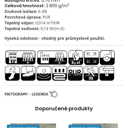
Nášlapná vrstva:
0,70 mm
2
Celková hmotnost:
2 800 g/m
Zvuková izolace:
6 dB
Povrchová úprava:
PUR
2
Tepelný odpor:
0,014 m
/KW
Tepelná vodivost:
0,14 W/(m.K)
Vysoká odolnost - vhodný pro průmyslové použití.
Doporučené produkty
Doprava zdarma
Doprava zdarma