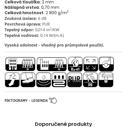
Celková tloušťka:
2 mm
Nášlapná vrstva:
0,70 mm
2
Celková hmotnost:
2 800 g/m
Zvuková izolace:
6 dB
Povrchová úprava:
PUR
2
Tepelný odpor:
0,014 m
/KW
Tepelná vodivost:
0,14 W/(m.K)
Vysoká odolnost - vhodný pro průmyslové použití.
Doporučené produkty