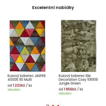
Excelentní nabídky
Kusový koberec JASPER
Kusový koberec Elle
40005 110 Multi
Decoration Cosy 106109
Jungle Green
od
1 222Kč
/ ks
od
1 956Kč
/ ks
skladem
skladem