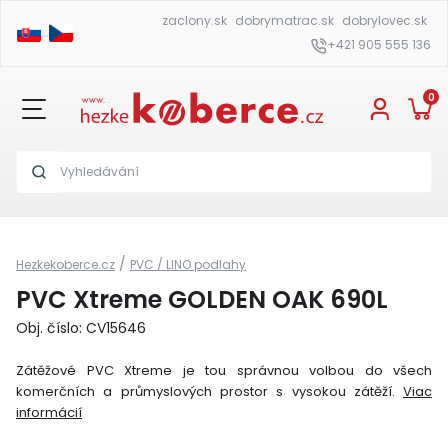
zaclony.sk
dobrymatrac.sk
dobrylovec.sk
+421 905 555 136
0
/
Hezkekoberce.cz
PVC / LINO podlahy
PVC Xtreme GOLDEN OAK 690L
Obj. číslo: CV15646
Zátěžové PVC Xtreme je tou správnou volbou do všech
komerčních a průmyslových prostor s vysokou zátěží.
Viac
informácií