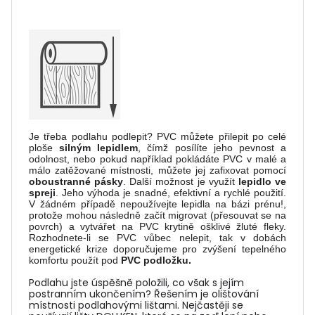
Je třeba podlahu podlepit? PVC můžete přilepit po celé
ploše
silným lepidlem
, čímž posílíte jeho pevnost a
odolnost, nebo pokud například pokládáte PVC v malé a
málo zatěžované místnosti, můžete jej zafixovat pomocí
oboustranné pásky
. Další možnost je využít
lepidlo ve
spreji
. Jeho výhoda je snadné, efektivní a rychlé použití.
V žádném případě nepoužívejte lepidla na bázi prénu!,
protože mohou následně začít migrovat (přesouvat se na
povrch) a vytvářet na PVC krytině ošklivé žluté fleky.
Rozhodnete-li se PVC vůbec nelepit, tak v dobách
energetické krize doporučujeme pro zvýšení tepelného
komfortu použít pod
PVC podložku.
Podlahu jste úspěšně položili, co však s jejím
postranním ukončením? Řešením je olištování
místnosti podlahovými lištami. Nejčastěji se