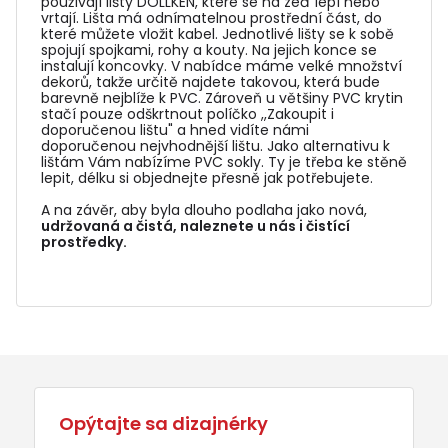
používají lišty DOLLKEN, které se na zeď lepí nebo
vrtají. Lišta má odnímatelnou prostřední část, do
které můžete vložit kabel. Jednotlivé lišty se k sobě
spojují spojkami, rohy a kouty. Na jejich konce se
instalují koncovky. V nabídce máme velké množství
dekorů, takže určitě najdete takovou, která bude
barevně nejblíže k PVC. Zároveň u většiny PVC krytin
stačí pouze odškrtnout políčko ,,Zakoupit i
doporučenou lištu" a hned vidíte námi
doporučenou nejvhodnější lištu. Jako alternativu k
lištám Vám nabízíme PVC sokly. Ty je třeba ke stěně
lepit, délku si objednejte přesně jak potřebujete.
A na závěr, aby byla dlouho podlaha jako nová,
udržovaná a čistá, naleznete u nás i čistící
prostředky.
Opýtajte sa dizajnérky