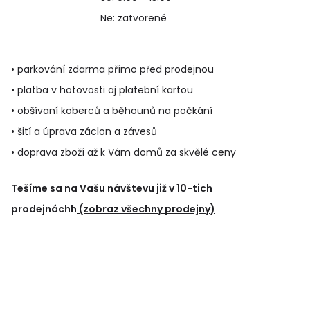
Ne: zatvorené
• parkování zdarma přímo před prodejnou
• platba v hotovosti aj platební kartou
• obšívaní koberců a běhounů na počkání
• šití a úprava záclon a závesů
• doprava zboží až k Vám domů za skvělé ceny
Tešíme sa na Vašu návštevu již v 10-tich
prodejnáchh
(zobraz všechny prodejny)