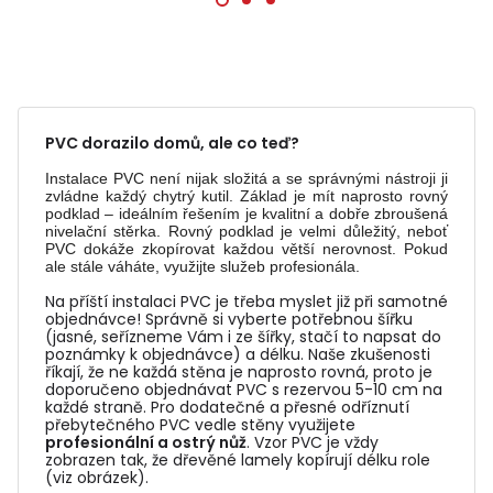
PVC dorazilo domů, ale co teď?
Instalace PVC není nijak složitá a se správnými nástroji ji
zvládne každý chytrý kutil. Základ je mít naprosto rovný
podklad – ideálním řešením je kvalitní a dobře zbroušená
nivelační stěrka. Rovný podklad je velmi důležitý, neboť
PVC dokáže zkopírovat každou větší nerovnost. Pokud
ale stále váháte, využijte služeb profesionála.
Na příští instalaci PVC je třeba myslet již při samotné
objednávce! Správně si vyberte potřebnou šířku
(jasné, seřízneme Vám i ze šířky, stačí to napsat do
poznámky k objednávce) a délku. Naše zkušenosti
říkají, že ne každá stěna je naprosto rovná, proto je
doporučeno objednávat PVC s rezervou 5-10 cm na
každé straně. Pro dodatečné a přesné odříznutí
přebytečného PVC vedle stěny využijete
profesionální a ostrý nůž
. Vzor PVC je vždy
zobrazen tak, že dřevěné lamely kopírují délku role
(viz obrázek).