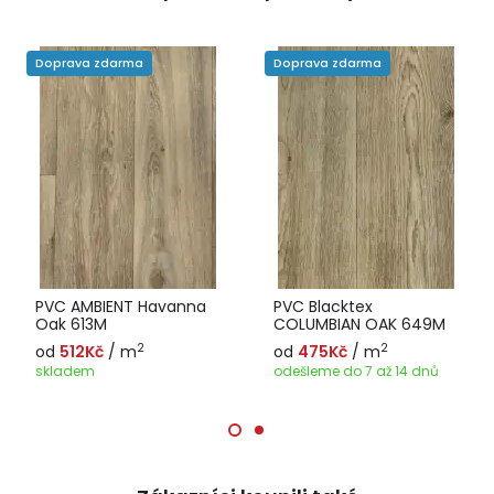
Doprava zdarma
Doprava zdarma
PVC AMBIENT Havanna
PVC Blacktex
Oak 613M
COLUMBIAN OAK 649M
2
2
od
512Kč
/ m
od
475Kč
/ m
skladem
odešleme do 7 až 14 dnů