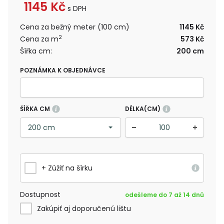
1145
Kč
s DPH
Cena za bežný meter (100 cm)
1145 Kč
2
Cena za m
573 Kč
Šířka cm:
200 cm
POZNÁMKA K OBJEDNÁVCE
ŠÍŘKA CM
DÉLKA(CM)
+ Zúžiť na šírku
Dostupnost
odešleme do 7 až 14 dnů
Zakúpiť aj doporučenú lištu