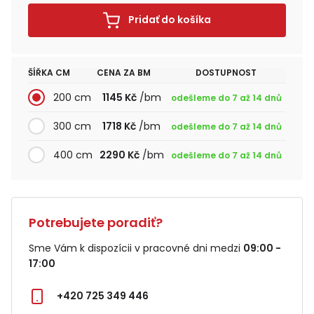
Pridať do košíka
ŠÍŘKA CM
CENA ZA BM
DOSTUPNOST
200 cm
1145 Kč
/bm
odešleme do 7 až 14 dnů
300 cm
1718 Kč
/bm
odešleme do 7 až 14 dnů
400 cm
2290 Kč
/bm
odešleme do 7 až 14 dnů
Potrebujete poradiť?
Sme Vám k dispozícii v pracovné dni medzi
09:00 -
17:00
+420 725 349 446