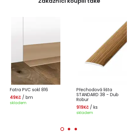
Zákazníci koupili také
Fatra PVC sokl 816
Přechodová lišta
STANDARD 38 - Dub
49Kč
/ bm
Robur
skladem
919Kč
/ ks
skladem