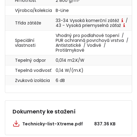
Hmotnosť
2 800 g/m²
Výrobca/kolekcia
B-Line
33-34 Vysoká komerční zátěž
/
Třída zátěže
43 - Vysoká priemyselná záťaž
Vhodný pro podlahové topení /
Speciální
PUR ochranná povrchová vrstva /
vlastnosti
Antistatické / Vodivé /
Protišmykové
Tepelný odpor
0,014 m2.K/W
Tepelná vodivosť
0,14 W/(m.K)
Zvuková izolácia
6 dB
Dokumenty ke stažení
Technicky-list-Xtreme.pdf
837.36 KB