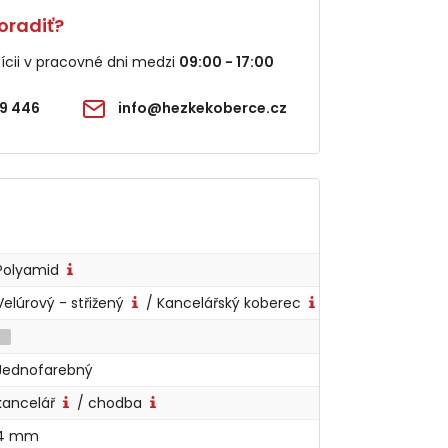
oradiť?
cii v pracovné dni medzi
09:00 - 17:00
9 446
info@hezkekoberce.cz
Polyamid
Velúrový - střižený
/ Kancelářský koberec
Jednofarebný
kancelář
/ chodba
4 mm