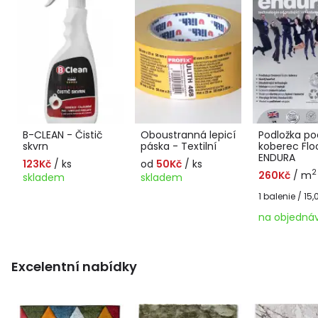
B-CLEAN - Čistič
Oboustranná lepicí
Podložka po
skvrn
páska - Textilní
koberec Flo
ENDURA
123Kč
/ ks
od
50Kč
/ ks
2
260Kč
/ m
skladem
skladem
1 balenie / 15
na objedná
Excelentní nabídky