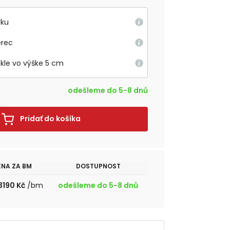
rku
erec
okle vo výške 5 cm
odešleme do 5-8 dnů
Pridať do košíka
ENA ZA BM
DOSTUPNOST
3190 Kč
/bm
odešleme do 5-8 dnů