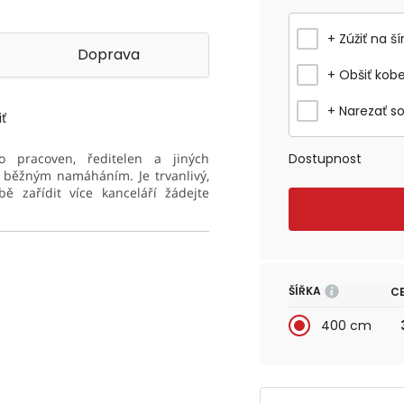
+ Zúžiť na ší
Doprava
+ Obšiť kob
+ Narezať s
ť
 pracoven, ředitelen a jiných
Dostupnost
s běžným namáháním. Je trvanlivý,
ě zařídit více kanceláří žádejte
ŠÍŘKA
C
400 cm