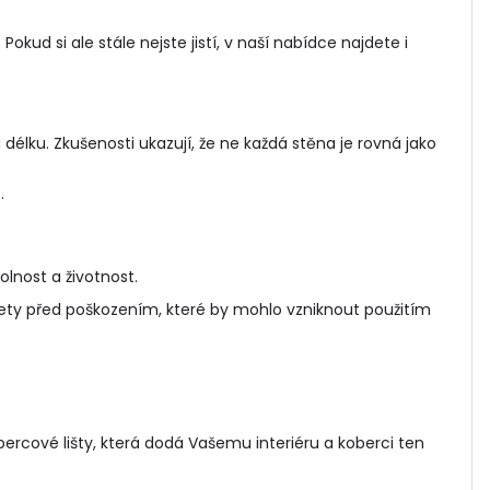
 Pokud si ale stále nejste jistí, v naší nabídce najdete i
élku. Zkušenosti ukazují, že ne každá stěna je rovná jako
.
olnost a životnost.
ety před poškozením, které by mohlo vzniknout použitím
.
bercové lišty
, která dodá Vašemu interiéru a koberci ten