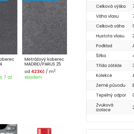
Celková výška
Váha vlasu
Celková váha
Hustota vlasu
Podklad
Šířka
koberec
Metrážový koberec
4
MADRID/PARIJS 25
Třída zátěže
2
od
423Kč
/ m
Kolekce
o 7 až
skladem
Země původu
Tepelný odpor
Zvuková
izolace