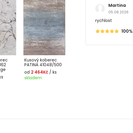
Martina
05.08.2026
rychlost
100%
erec
Kusový koberec
362
PATINA 41048/500
ige
od
2 464Kč
/ ks
ks
skladem