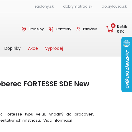
zaclony.sk
dobrymatrac.sk
dobrylovec.sk
0
Košík
Prodejny
Kontakty
Prihlásiť
0
Kč
Akce
Výprodej
Doplňky
oberec FORTESSE SDE New
ec Fortesse typu velur, vhodný do pracoven,
entativních místností.
Viac informácií