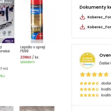
Dokumenty ke
d
Lepidlo v spreji
orwise
F599
Over
238Kč
/ ks
skladem
Ďalšie
,07 m2
vku
dodac
kvali
kvali