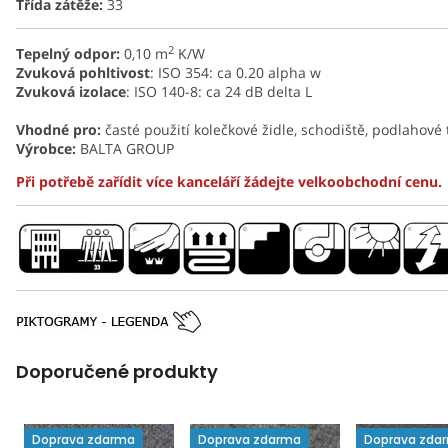
Třída zátěže:
33
2
Tepelný odpor:
0,10 m
K/W
Zvuková pohltivost
: ISO 354: ca 0.20 alpha w
Zvuková izolace
: ISO 140-8: ca 24 dB delta L
Vhodné pro:
časté použití kolečkové židle, schodiště, podlahové
Výrobce:
BALTA GROUP
Při potřebě zařídit více kanceláří žádejte velkoobchodní cenu.
Doporučené produkty
Doprava zdarma
Doprava zdarma
Doprava zda