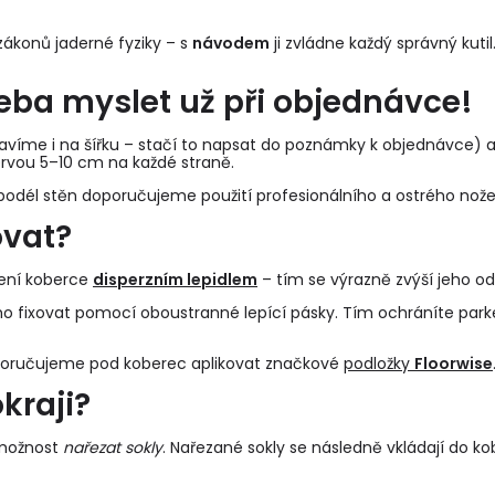
ákonů jaderné fyziky – s
návodem
ji zvládne každý správný kutil.
řeba myslet už při objednávce!
víme i na šířku – stačí to napsat do poznámky k objednávce) a d
rvou 5–10 cm na každé straně.
odél stěn doporučujeme použití profesionálního a ostrého nože
ovat?
pení koberce
disperzním lepidlem
– tím se výrazně zvýší jeho od
o fixovat pomocí oboustranné lepící pásky. Tím ochráníte park
poručujeme pod koberec aplikovat značkové
podložky
Floorwise
kraji?
 možnost
nařezat sokly
. Nařezané sokly se následně vkládají do
ko