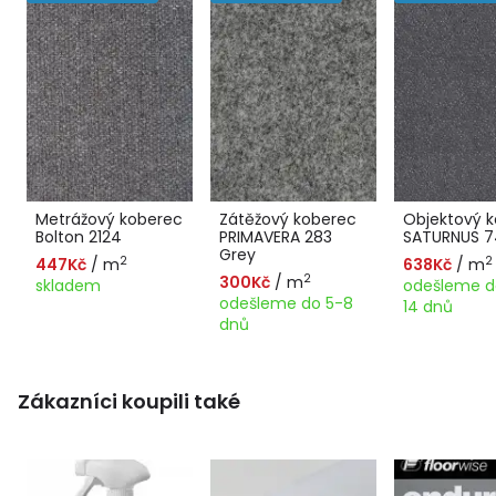
Metrážový koberec
Zátěžový koberec
Objektový 
Bolton 2124
PRIMAVERA 283
SATURNUS 7
Grey
2
2
447Kč
/ m
638Kč
/ m
2
300Kč
/ m
skladem
odešleme d
odešleme do 5-8
14 dnů
dnů
Zákazníci koupili také