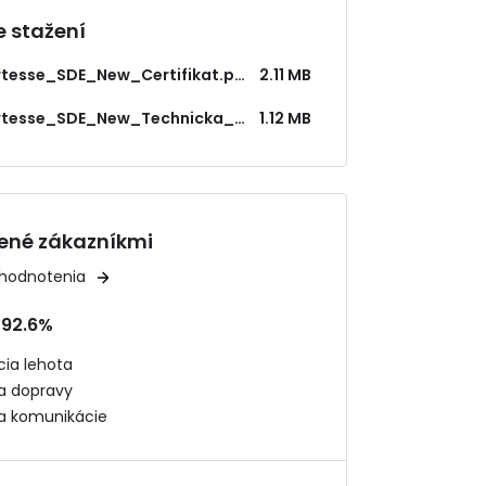
 stažení
Koberec_Fortesse_SDE_New_Certifikat.pdf
2.11 MB
Koberec_Fortesse_SDE_New_Technicka_specifikacia.pdf
1.12 MB
ené zákazníkmi
 hodnotenia
92.6%
ia lehota
ta dopravy
ta komunikácie