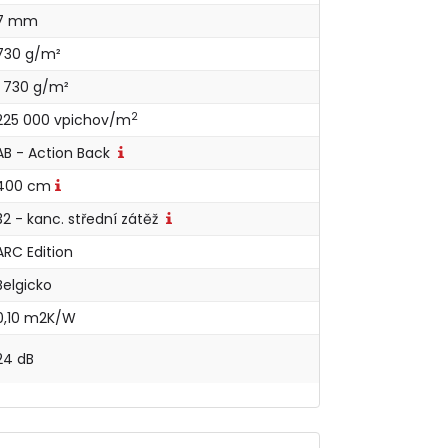
7 mm
730 g/m²
1 730 g/m²
2
225 000 vpichov/m
AB - Action Back
400 cm
32 - kanc. střední zátěž
ARC Edition
Belgicko
0,10 m2K/W
24 dB