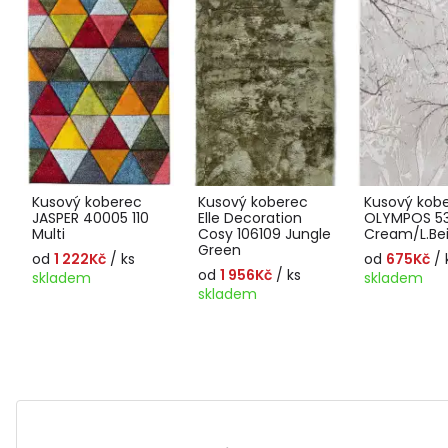
Kusový koberec
Kusový koberec
Kusový kob
JASPER 40005 110
Elle Decoration
OLYMPOS 5
Multi
Cosy 106109 Jungle
Cream/L.Be
Green
od
1 222Kč
/ ks
od
675Kč
/ 
od
1 956Kč
/ ks
skladem
skladem
skladem