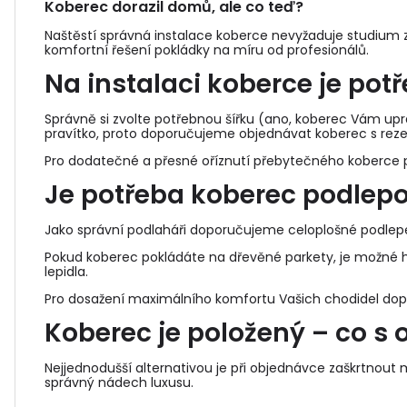
Koberec dorazil domů, ale co teď?
Naštěstí správná instalace koberce nevyžaduje studium z
komfortní řešení pokládky na míru od profesionálů.
Na instalaci koberce je pot
Správně si zvolte potřebnou šířku (ano, koberec Vám upra
pravítko, proto doporučujeme objednávat koberec s reze
Pro dodatečné a přesné oříznutí přebytečného koberce p
Je potřeba koberec podlep
Jako správní podlaháři doporučujeme celoplošné podle
Pokud koberec pokládáte na dřevěné parkety, je možné h
lepidla.
Pro dosažení maximálního komfortu Vašich chodidel do
Koberec je položený – co s o
Nejjednodušší alternativou je při objednávce zaškrtnout
správný nádech luxusu.