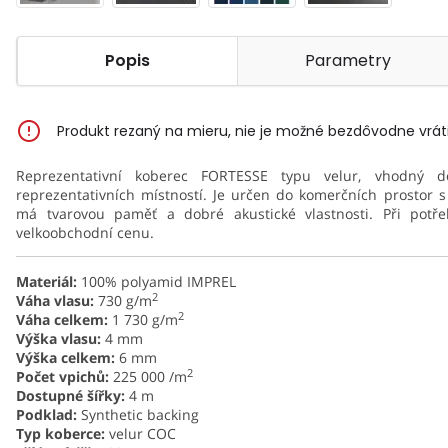
Popis
Parametry
Produkt rezaný na mieru, nie je možné bezdôvodne vráti
Reprezentativní koberec FORTESSE typu velur, vhodný do
reprezentativních místností. Je určen do komerčních prostor 
má tvarovou paměť a dobré akustické vlastnosti. Při potřeb
velkoobchodní cenu.
Materiál:
100% polyamid IMPREL
2
Váha vlasu:
730 g/m
2
Váha celkem:
1 730 g/m
Výška vlasu:
4 mm
Výška celkem:
6 mm
2
Počet vpichů:
225 000 /m
Dostupné šířky:
4 m
Podklad:
Synthetic backing
Typ koberce:
velur COC