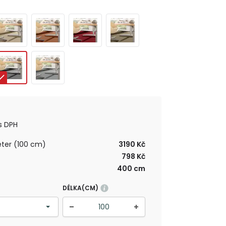
Y
s DPH
ter (100 cm)
3190 Kč
798 Kč
400 cm
DÉLKA(CM)