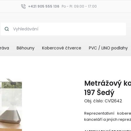
+421 905 555 136
Po - Pi: 09:00 - 17:00
ráva
Běhouny
Kobercové čtverce
PVC / LINO podlahy
Metrážový k
197 Šedý
Obj. číslo: CV12642
Reprezentativní kober
kanceláří a jiných reprez