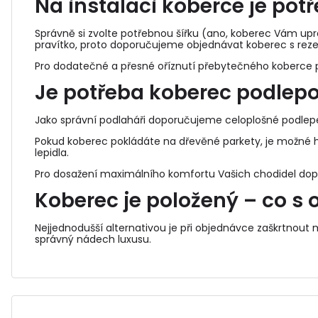
Na instalaci koberce je pot
Správně si zvolte potřebnou šířku (ano, koberec Vám upra
pravítko, proto doporučujeme objednávat koberec s reze
Pro dodatečné a přesné oříznutí přebytečného koberce p
Je potřeba koberec podlep
Jako správní podlaháři doporučujeme celoplošné podle
Pokud koberec pokládáte na dřevěné parkety, je možné h
lepidla.
Pro dosažení maximálního komfortu Vašich chodidel do
Koberec je položený – co s o
Nejjednodušší alternativou je při objednávce zaškrtnout
správný nádech luxusu.