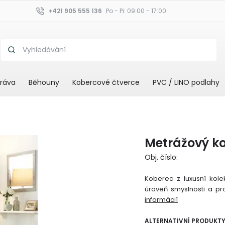
+421 905 555 136
Po - Pi: 09:00 - 17:00
ráva
Běhouny
Kobercové čtverce
PVC / LINO podlahy
Metrážový k
Obj. číslo:
Koberec z luxusní kol
úroveň smyslnosti a pr
informácií
ALTERNATIVNÍ PRODUKT