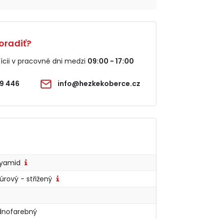
oradiť?
cii v pracovné dni medzi
09:00 - 17:00
9 446
info@hezkekoberce.cz
lyamid
úrový - střižený
dnofarebný