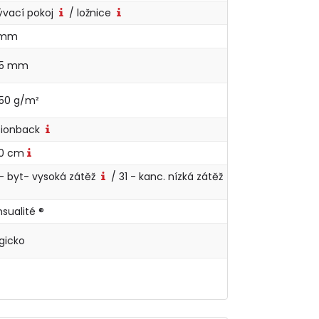
ývací pokoj
/ ložnice
 mm
,5 mm
250 g/m²
sionback
0 cm
- byt- vysoká zátěž
/ 31 - kanc. nízká zátěž
sualité ®
lgicko