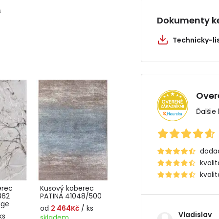
s
Dokumenty ke
Technicky-l
Over
Ďalšie
dodac
kvali
kvali
erec
Kusový koberec
362
PATINA 41048/500
ige
od
2 464Kč
/ ks
Vladislav
ks
skladem