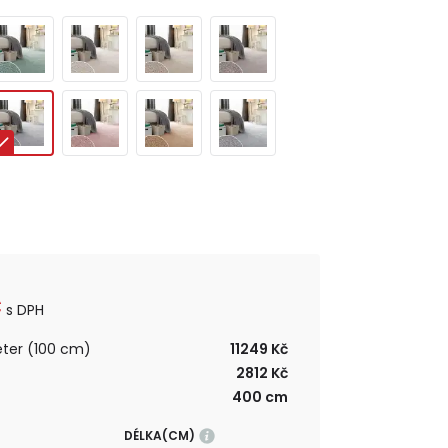
č
s DPH
ter (100 cm)
11249 Kč
2812 Kč
400 cm
DÉLKA(CM)