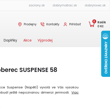
zaclony.sk
dobrymatrac.sk
dobrylovec.sk
0
Košík
Prodejny
Kontakty
Prihlásiť
0
Kč
Akce
Výprodej
Doplňky
oberec SUSPENSE 58
ekce Suspense (Napětí) vyvolá ve Vás vysokou
obudí ještě nepoznanou dimenzi jemnosti.
Viac
Y