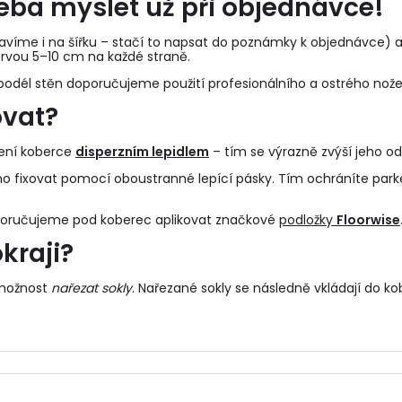
řeba myslet už při objednávce!
víme i na šířku – stačí to napsat do poznámky k objednávce) a d
rvou 5–10 cm na každé straně.
odél stěn doporučujeme použití profesionálního a ostrého nože
ovat?
pení koberce
disperzním lepidlem
– tím se výrazně zvýší jeho od
o fixovat pomocí oboustranné lepící pásky. Tím ochráníte park
poručujeme pod koberec aplikovat značkové
podložky
Floorwise
kraji?
 možnost
nařezat sokly
. Nařezané sokly se následně vkládají do
ko