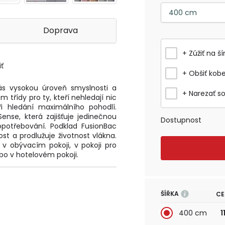
Doprava
+ Zúžiť na ší
ť
+ Obšiť kob
ás vysokou úroveň smyslnosti a
+ Narezať s
třídy pro ty, kteří nehledají nic
ři hledání maximálního pohodlí.
nse, která zajišťuje jedinečnou
Dostupnost
potřebování. Podklad FusionBac
ost a prodlužuje životnost vlákna.
, v obývacím pokoji, v pokoji pro
ebo v hotelovém pokoji.
ŠÍŘKA
CE
400 cm
1