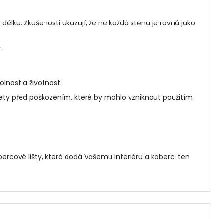
élku. Zkušenosti ukazují, že ne každá stěna je rovná jako
.
olnost a životnost.
ety před poškozením, které by mohlo vzniknout použitím
.
bercové lišty
, která dodá Vašemu interiéru a koberci ten