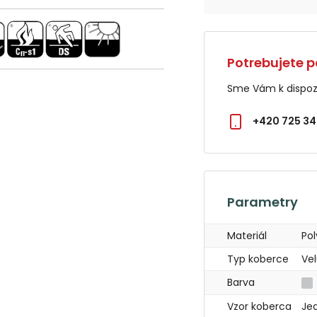
Potrebujete p
Sme Vám k dispozí
+420 725 34
Parametry
Materiál
Po
Typ koberce
Vel
Barva
Vzor koberca
Je