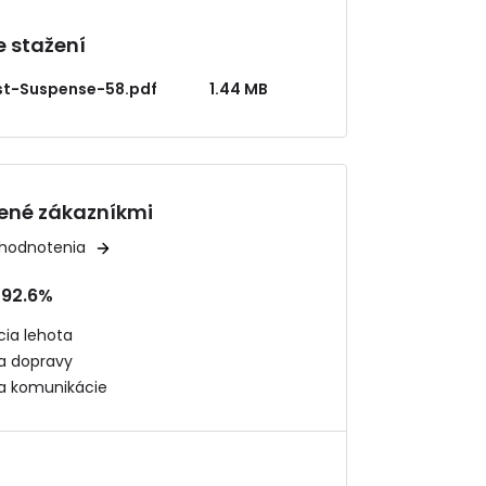
 stažení
ist-Suspense-58.pdf
1.44 MB
ené zákazníkmi
 hodnotenia
92.6%
ia lehota
ta dopravy
ta komunikácie