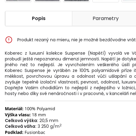
Popis
Parametry
Produkt rezaný na mieru, nie je možné bezdôvodne vráti
Koberec z luxusní kolekce Suspense (Napětí) vyvolá ve V
probudí ještě nepoznanou dimenzi jemnosti. Napětí je dotykem 
jiného než to nejlepší. Je vyvrcholením veškerého úsilí p
Koberec Suspense je vyráběn ze 100% polyamidové příze iSe
měkkost, povrchovou úpravu a odolnost vůči ušlapání a o
zvyšuje tepelně izolační vlastnosti, pevnost, odolnost, luxusn
Dopřejte Vašim chodidlům to nejlepší z nejlepšího v ložnici
hosty nebo díky své nenáročnosti i v pracovně, v kanceláři n
Materiál:
100% Polyamid
Výška vlasu:
18 mm
Celková výška:
20,5 mm
2
Celková váha:
3 250 g/m
Podklad:
Fusionbac