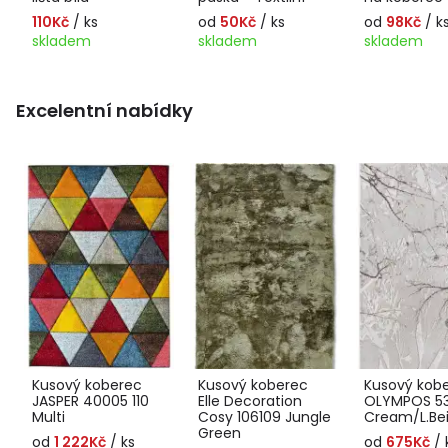
110Kč
/ ks
od
50Kč
/ ks
od
98Kč
/ k
skladem
skladem
skladem
Excelentní nabídky
Kusový koberec
Kusový koberec
Kusový kob
JASPER 40005 110
Elle Decoration
OLYMPOS 5
Multi
Cosy 106109 Jungle
Cream/L.Be
Green
od
1 222Kč
/ ks
od
675Kč
/ 