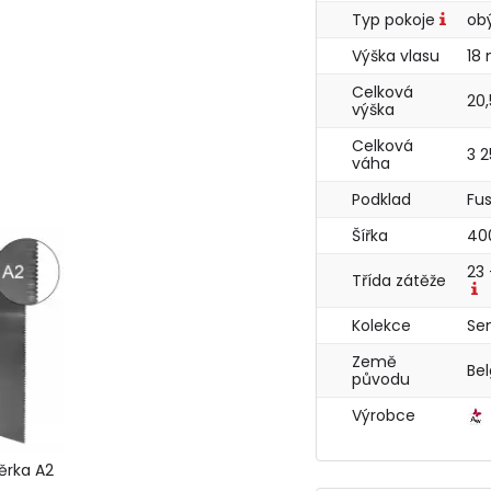
Typ pokoje
ob
Výška vlasu
18
Celková
20
výška
Celková
3 
váha
Podklad
Fu
Šířka
40
23 
Třída zátěže
Kolekce
Sen
Země
Be
původu
Výrobce
ěrka A2