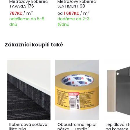
Metrážový koberec
Metrážový koberec
TAVARES 176
SENTIMENT 98
2
2
787Kč
/ m
od
1 687Kč
/ m
odešleme do 5-8
dodáme do 2-3
dnů
týdnů
Zákazníci koupili také
Kobercová soklová
Oboustranná lepicí
Lepidlová st
lišta bíla
páska - Textilní
na koberce