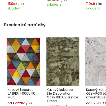
150Kč
/ ks
110Kč
/ ks
skladem
skladem
skladem
Excelentní nabídky
Kusový koberec
Kusový koberec
Kusový kob
JASPER 40005 110
Elle Decoration
OLYMPOS 5
Multi
Cosy 106109 Jungle
Cream/L.Be
Green
od
1 222Kč
/ ks
od
675Kč
/ 