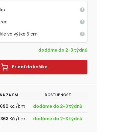
rku
erec
okle vo výške 5 cm
dodáme do 2-3 týdnů
Pridať do košíka
NA ZA BM
DOSTUPNOST
690 Kč
/bm
dodáme do 2-3 týdnů
363 Kč
/bm
dodáme do 2-3 týdnů