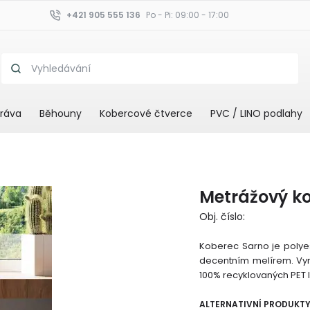
+421 905 555 136
Po - Pi: 09:00 - 17:00
ráva
Běhouny
Kobercové čtverce
PVC / LINO podlahy
Metrážový k
Obj. číslo:
Koberec Sarno je polyes
decentním melírem. Vyr
100% recyklovaných PET l
ALTERNATIVNÍ PRODUKT