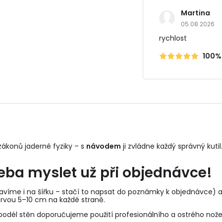
Martina
05.08.2026
rychlost
100%
ákonů jaderné fyziky – s
návodem
ji zvládne každý správný kutil.
řeba myslet už při objednávce!
víme i na šířku – stačí to napsat do poznámky k objednávce) a d
rvou 5–10 cm na každé straně.
odél stěn doporučujeme použití profesionálního a ostrého nože