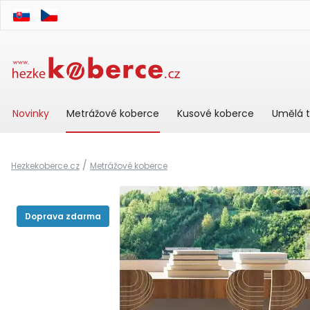
Novinky
Metrážové koberce
Kusové koberce
Umělá t
/
Hezkekoberce.cz
Metrážové koberce
Doprava zdarma