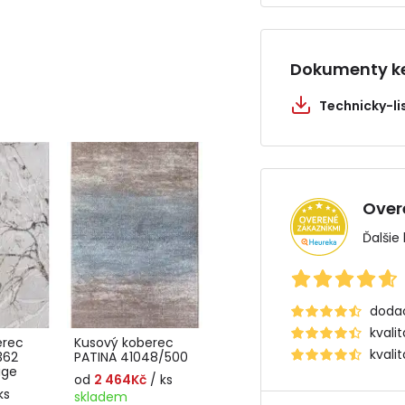
Dokumenty ke
Technicky-l
Over
Ďalšie
dodac
kvali
erec
Kusový koberec
kvali
362
PATINA 41048/500
ige
od
2 464Kč
/ ks
ks
skladem