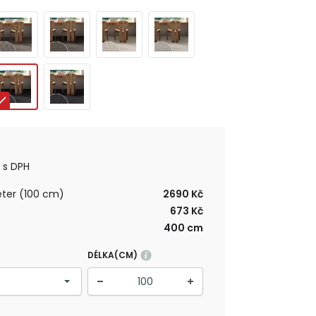
s DPH
ter (100 cm)
2690 Kč
673 Kč
400 cm
DÉLKA(CM)