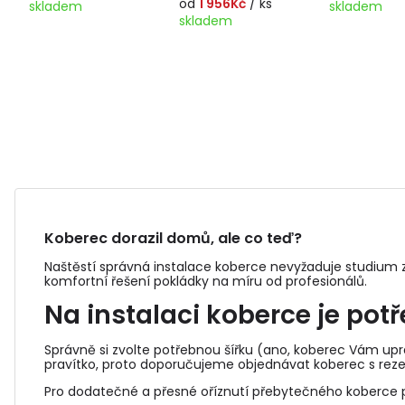
od
1 956Kč
/ ks
skladem
skladem
skladem
Koberec dorazil domů, ale co teď?
Naštěstí správná instalace koberce nevyžaduje studium z
komfortní řešení pokládky na míru od profesionálů.
Na instalaci koberce je pot
Správně si zvolte potřebnou šířku (ano, koberec Vám upra
pravítko, proto doporučujeme objednávat koberec s reze
Pro dodatečné a přesné oříznutí přebytečného koberce p