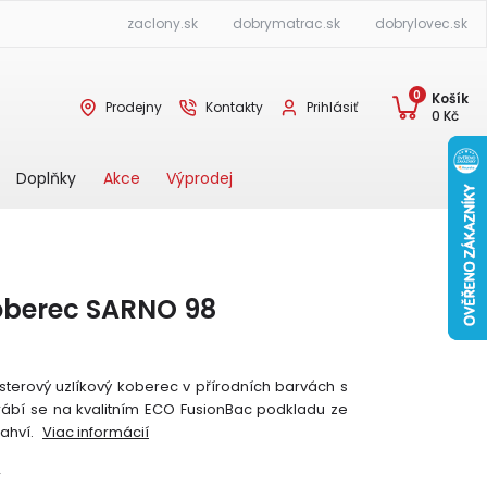
zaclony.sk
dobrymatrac.sk
dobrylovec.sk
0
Košík
Prodejny
Kontakty
Prihlásiť
0
Kč
Akce
Výprodej
Doplňky
oberec SARNO 98
terový uzlíkový koberec v přírodních barvách s
ábí se na kvalitním ECO FusionBac podkladu ze
ahví.
Viac informácií
Y