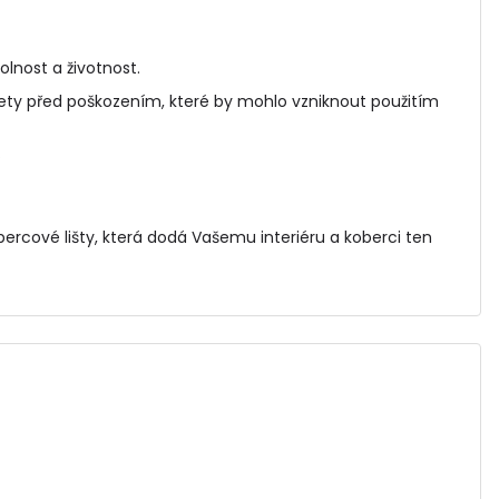
olnost a životnost.
ety před poškozením, které by mohlo vzniknout použitím
.
bercové lišty
, která dodá Vašemu interiéru a koberci ten