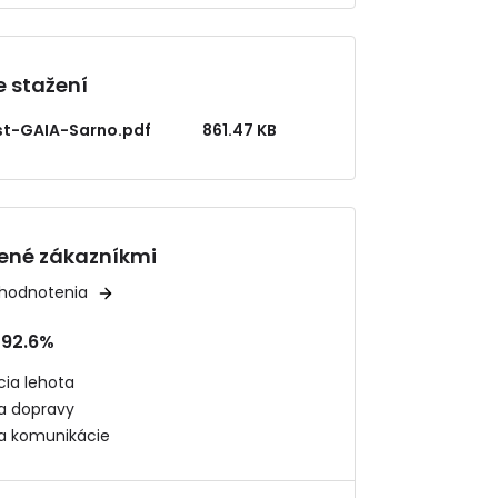
 stažení
ist-GAIA-Sarno.pdf
861.47 KB
ené zákazníkmi
 hodnotenia
92.6%
ia lehota
ta dopravy
ta komunikácie