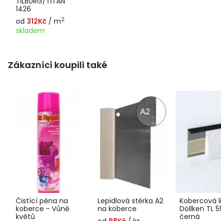
TILBURG/TITAN
1426
2
od
312Kč
/ m
skladem
Zákazníci koupili také
Čistící pěna na
Lepidlová stěrka A2
Kobercová l
koberce - Vůně
na koberce
Döllken TL 55
květů
černá
od
98Kč
/ ks