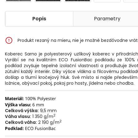
Popis
Parametry
Produkt rezaný na mieru, nie je možné bezdôvodne vráti
Koberec Sarno je polyesterový uzlíkový koberec v přírodní
Vyrábí se na kvalitním ECO FusionBac podkladu ze 100% r
podklad zvyšuje tepelně izolační vlastnosti a prodlužuje živ
zútulní každý interiér. Díky výšce vlákna a filcovému podkl
došlap a tlumí kročejový hluk. Své místo si najde především
ložnice, obývací pokoj, pokoj pro hosty, jídelna nebo chodba.
Materiál:
100% Polyester
Výška vlasu:
6 mm
Celková výška:
9,5 mm
2
Váha vlasu:
1 350 g/m
2
Celková váha:
2 190 g/m
Podklad:
ECO FusionBac