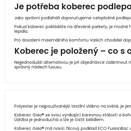
Je potřeba koberec podlep
Jako správní podlaháři doporučujeme celoplošné podle
Pokud koberec pokládáte na dřevěné parkety, je možné h
lepidla.
Pro dosažení maximálního komfortu Vašich chodidel do
Koberec je položený – co s o
Nejjednodušší alternativou je při objednávce zaškrtnout
správný nádech luxusu.
Polyester je nejpoužívanější textilní vlákno na světě, je 
Koberec Gaia® se svou vynikající barevnou stálostí a bo
Údržba je jednoduchá a lze je čistit bělidlem.
Koberec Gaia® má navíc filcový podklad ECO FusionBac v