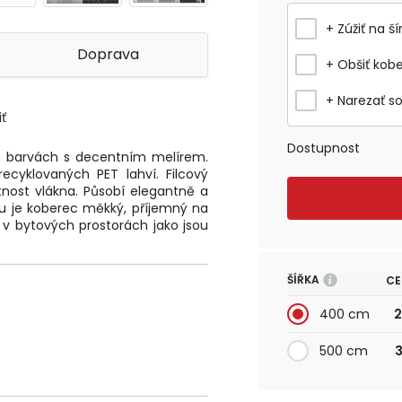
+ Zúžiť na ší
Doprava
+ Obšiť kob
+ Narezať s
ť
Dostupnost
ch barvách s decentním melírem.
ecyklovaných PET lahví. Filcový
otnost vlákna. Působí elegantně a
adu je koberec měkký, příjemný na
 v bytových prostorách jako jsou
ŠÍŘKA
CE
400 cm
2
500 cm
3