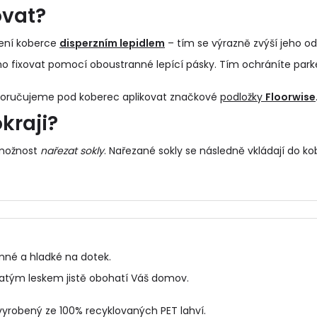
ovat?
pení koberce
disperzním lepidlem
– tím se výrazně zvýší jeho od
o fixovat pomocí oboustranné lepící pásky. Tím ochráníte park
poručujeme pod koberec aplikovat značkové
podložky
Floorwise
kraji?
 možnost
nařezat sokly
. Nařezané sokly se následně vkládají do
ko
jemné a hladké na dotek.
hatým leskem jistě obohatí Váš domov.
yrobený ze 100% recyklovaných PET lahví.