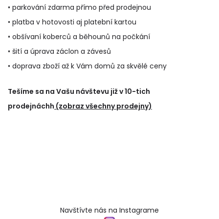
• parkování zdarma přímo před prodejnou
• platba v hotovosti aj platební kartou
• obšívaní koberců a běhounů na počkání
• šití a úprava záclon a závesů
• doprava zboží až k Vám domů za skvělé ceny
Tešíme sa na Vašu návštevu již v 10-tich
prodejnáchh
(zobraz všechny prodejny)
Navštívte nás na Instagrame