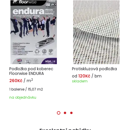
Podložka pod koberec
Protiskluzová podložka
Floorwise ENDURA
od
120Kč
/ bm
2
260Kč
/ m
skladem
1 balenie / 15,07 m2
na objednávku