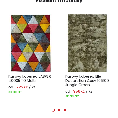
Excelentní nabídky
Kusový koberec JASPER
Kusový koberec Elle
40005 110 Multi
Decoration Cosy 106109
Jungle Green
od
1 222Kč
/ ks
od
1 956Kč
/ ks
skladem
skladem