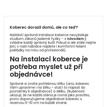
Koberec dorazil domů, ale co teď?
Naštěstí správná instalace koberce nevyžaduje
studium zákonů jaderné fyziky – s
návodem
ji
zvládne každý správný kutil. Pokud si ale stále nejste
jistí, v naší nabídce najdete i komfortní řešení
pokládky na míru od profesionálů.
Na instalaci koberce je
potřeba myslet už při
objednávce!
Správně si zvolte potřebnou šířku (ano, koberec
Vám upravíme i na šířku – stačí to napsat do
poznámky k objednávce) a délku. Zkušenosti
ukazují, že ne každá stěna je rovná jako pravítko,
proto doporučujeme objednávat koberec s
rezervou 5–10 cm na každé straně.