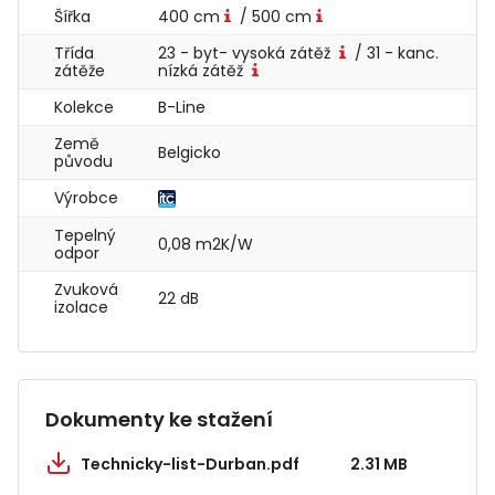
Šířka
400 cm
/ 500 cm
Třída
23 - byt- vysoká zátěž
/ 31 - kanc.
zátěže
nízká zátěž
Kolekce
B-Line
Země
Belgicko
původu
Výrobce
Tepelný
0,08 m2K/W
odpor
Zvuková
22 dB
izolace
Dokumenty ke stažení
Technicky-list-Durban.pdf
2.31 MB