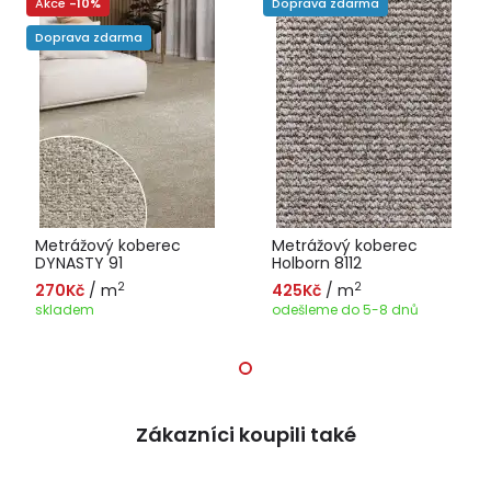
Akce
-10%
Doprava zdarma
Doprava zdarma
Metrážový koberec
Metrážový koberec
DYNASTY 91
Holborn 8112
2
2
270Kč
/ m
425Kč
/ m
skladem
odešleme do 5-8 dnů
Zákazníci koupili také