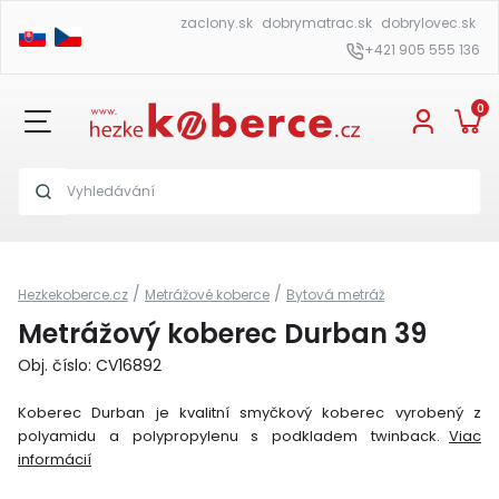
zaclony.sk
dobrymatrac.sk
dobrylovec.sk
+421 905 555 136
0
/
/
Hezkekoberce.cz
Metrážové koberce
Bytová metráž
Metrážový koberec Durban 39
Obj. číslo: CV16892
Koberec Durban je kvalitní smyčkový koberec vyrobený z
polyamidu a polypropylenu s podkladem twinback.
Viac
informácií