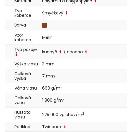
Materiál
Polyamid a Polypropylen
Typ
Smyčkový
koberce
Barva
Vzor
Melír
koberca
Typ pokoje
kuchyň
/ chodba
Výška vlasu
3 mm
Celková
7 mm
výška
Váha vlasu
660 g/m²
Celková
1 800 g/m²
váha
Hustota
2
225 000 vpichov/m
vlasu
Podklad
Twinback