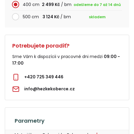
400 cm
2 499 Kč
/ bm
odešleme do 7 až 14 dnů
500 cm
3 124 Kč
/ bm
skladem
Potrebujete poradiť?
Sme Vám k dispozícii v pracovné dni medzi
09:00 -
17:00
+420 725 349 446
info@hezkekoberce.cz
Parametry