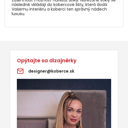
zaškrtnout možnost
nařezat sokly
. Nařezané sokly se
následně vkládají do
kobercové lišty
, která dodá
Vašemu interiéru a koberci ten správný nádech
luxusu.
Opýtajte sa dizajnérky
designer@koberce.sk