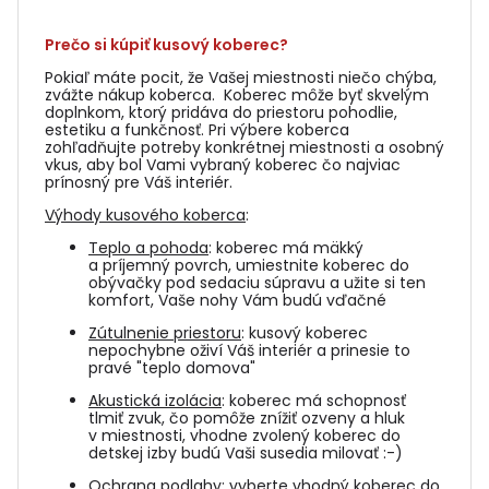
Prečo si kúpiť kusový koberec?
Pokiaľ máte pocit, že Vašej miestnosti niečo chýba,
zvážte nákup koberca. Koberec môže byť skvelým
doplnkom, ktorý pridáva do priestoru pohodlie,
estetiku a funkčnosť. Pri výbere koberca
zohľadňujte potreby konkrétnej miestnosti a osobný
vkus, aby bol Vami vybraný koberec čo najviac
prínosný pre Váš interiér.
Výhody kusového koberca
:
Teplo a pohoda
: koberec má mäkký
a príjemný povrch, umiestnite koberec do
obývačky pod sedaciu súpravu a užite si ten
komfort, Vaše nohy Vám budú vďačné
Zútulnenie priestoru
: kusový koberec
nepochybne oživí Váš interiér a prinesie to
pravé "teplo domova"
Akustická izolácia
: koberec má schopnosť
tlmiť zvuk, čo pomôže znížiť ozveny a hluk
v miestnosti, vhodne zvolený koberec do
detskej izby budú Vaši susedia milovať :-)
Ochrana podlahy
: vyberte vhodný koberec do