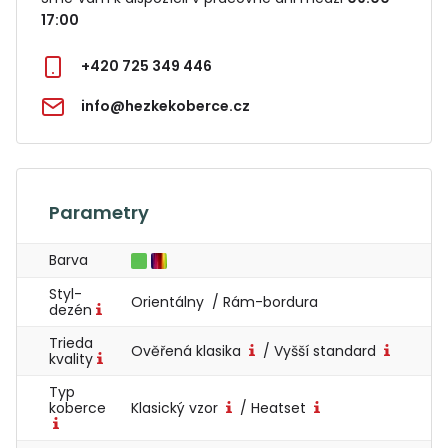
17:00
+420 725 349 446
info@hezkekoberce.cz
Parametry
Barva
Styl-
Orientálny / Rám-bordura
dezén
Trieda
Ověřená klasika
/ Vyšší standard
kvality
Typ
koberce
Klasický vzor
/ Heatset