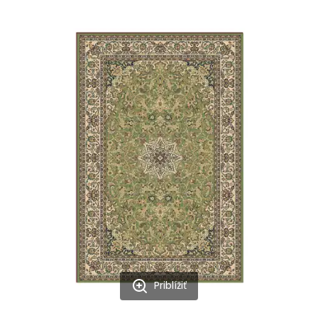
Priblížiť