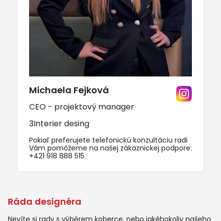
Michaela Fejková
CEO - projektový manager
3Interier desing
Pokiaľ preferujete telefonickú konzultáciu radi
Vám pomôžeme na našej zákaznickej podpore:
+421 918 888 515
.
Ráda designéra
Nevíte si rady s výběrem koberce, nebo jakéhokoliv našeho