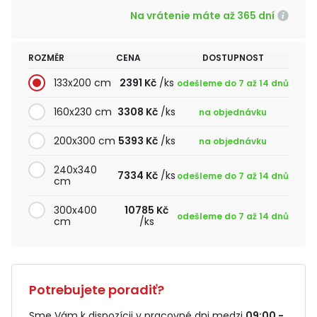
Na vrátenie máte až 365 dní
ROZMĚR
CENA
DOSTUPNOST
133x200 cm
2391 Kč
/ks
odešleme do 7 až 14 dnů
160x230 cm
3308 Kč
/ks
na objednávku
200x300 cm
5393 Kč
/ks
na objednávku
240x340
7334 Kč
/ks
odešleme do 7 až 14 dnů
cm
300x400
10785 Kč
odešleme do 7 až 14 dnů
cm
/ks
Potrebujete poradiť?
Sme Vám k dispozícii v pracovné dni medzi
09:00 -