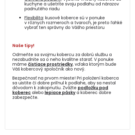
kuchyne a ušetrite svoju podlahu od nárazov
padnutého riadu
Flexibilita
: kusové koberce sú v ponuke
v rôznych rozmeroch a tvaroch, je preto ľahké
vybrať ten správny do Vášho priestoru
Naše tipy!
Odmeňte sa svojmu kobercu za dobrú službu a
nezabudnite sa o neho kvalitne starať. V ponuke
máme
čistiace prostriedky
, vďaka ktorým bude
Váš kobercový spoločník ako nový.
Bezpečnosť na prvom mieste! Pri položení koberca
sa uistite či dobre priľnul k podlahe, aby sa nestal
dôvodom k zakopnutiu. Zvážte
podložku pod
koberec
alebo
lepiace pásky
a koberec dobre
zabezpečte.