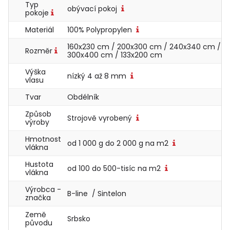
Typ
obývací pokoj
pokoje
Materiál
100% Polypropylen
160x230 cm / 200x300 cm / 240x340 cm /
Rozměr
300x400 cm / 133x200 cm
Výška
nízký 4 až 8 mm
vlasu
Tvar
Obdélník
Způsob
Strojově vyrobený
výroby
Hmotnost
od 1 000 g do 2 000 g na m2
vlákna
Hustota
od 100 do 500-tisíc na m2
vlákna
Výrobca -
B-line / Sintelon
značka
Země
Srbsko
původu