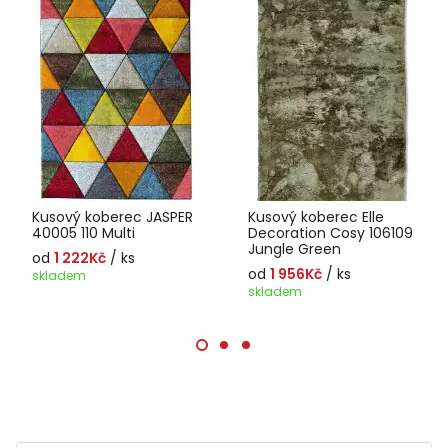
Kusový koberec JASPER
Kusový koberec Elle
40005 110 Multi
Decoration Cosy 106109
Jungle Green
od
1 222Kč
/ ks
od
1 956Kč
/ ks
skladem
skladem