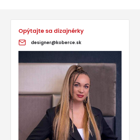
Opýtajte sa dizajnérky
designer@koberce.sk