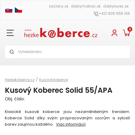
zaclony.sk
dobrymatrac.sk
dobrylovec.sk
+421 905 555 136
0
/
Hezkekoberce.cz
Kusové koberce
Kusový Koberec Solid 55/APA
Obj. číslo:
Klasické kusové koberce jsou nezaměnitelným trendem.
Koberce Solid díky svým propracovaným vzorům a sytostí
barev zaujmou každého.
Viac informácií