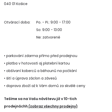
040 01 Košice
Otvárací doba:
Po. - Pi.: 9:00 - 17:00
So: 9:00 - 13:00
Ne: zatvorené
• parkování zdarma přímo před prodejnou
• platba v hotovosti aj platební kartou
• obšívaní koberců a běhounů na počkání
• šití a úprava záclon a závesů
• doprava zboží až k Vám domů za skvělé ceny
Tešíme sa na Vašu návštevu již v 10-tich
prodejnáchh
(zobraz všechny prodejny)