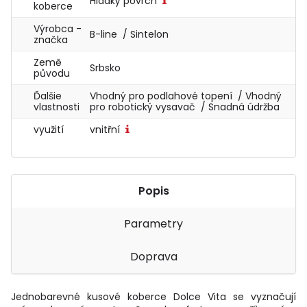
Hladký povrch
koberce
Výrobca -
B-line / Sintelon
značka
Země
Srbsko
původu
Ďalšie
Vhodný pro podlahové topení / Vhodný
vlastnosti
pro robotický vysavač / Snadná údržba
využití
vnitřní
Popis
Parametry
Doprava
Jednobarevné kusové koberce Dolce Vita se vyznačují