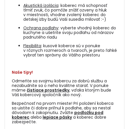
Akustická izolácia
: koberec má schopnosť
tlmiť zvuk, čo pomôže znížiť ozveny a hluk
v miestnosti, vhodne zvolený koberec do
detskej izby budú Vaši susedia milovať :-)
Ochrana podlahy
: vyberte vhodný koberec do
kuchyne a ušetrite svoju podlahu od nárazov
padnutého riadu
Flexibilita
: kusové koberce sú v ponuke
v rôznych rozmeroch a tvaroch, je preto ľahké
vybrať ten správny do Vášho priestoru
Naše tipy!
Odmeňte sa svojmu kobercu za dobrú službu a
nezabudnite sa o neho kvalitne starať. V ponuke
máme
čistiace prostriedky
, vďaka ktorým bude
Váš kobercový spoločník ako nový.
Bezpečnosť na prvom mieste! Pri položení koberca
sa uistite či dobre priľnul k podlahe, aby sa nestal
dôvodom k zakopnutiu. Zvážte
podložku pod
koberec
alebo
lepiace pásky
a koberec dobre
zabezpečte.