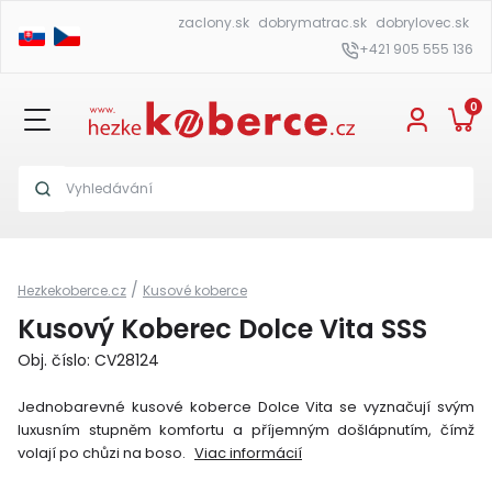
zaclony.sk
dobrymatrac.sk
dobrylovec.sk
+421 905 555 136
0
/
Hezkekoberce.cz
Kusové koberce
Kusový Koberec Dolce Vita SSS
Obj. číslo: CV28124
Jednobarevné kusové koberce Dolce Vita se vyznačují svým
luxusním stupněm komfortu a příjemným došlápnutím, čímž
volají po chůzi na boso.
Viac informácií