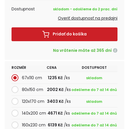
Dostupnost
skladom - odošleme do 2 prac. dní
Overiť dostupnosť na predajni
Pridať do košíka
Na vrátenie máte až 365 dní
ROZMĚR
CENA
DOSTUPNOST
67x110 cm
1235 Kč
/ks
skladom
80x150 cm
2002 Kč
/ks
odešleme do 7 až 14 dnů
120x170 cm
3403 Kč
/ks
skladom
140x200 cm
4671 Kč
/ks
odešleme do 7 až 14 dnů
160x230 cm
6139 Kč
/ks
odešleme do 7 až 14 dnů