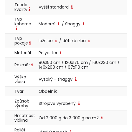
Trieda
Vyšší standard
kvality
Typ
koberce
Moderní
/ Shaggy
Typ
ložnice
/ dětská izba
pokoje
Materiál
Polyester
80x150 cm / 120x170 cm / 160x230 cm /
Rozměr
140x200 cm / 67x110 cm
Výška
Vysoký - shaggy
vlasu
Tvar
Obdélník
Způsob
Strojově vyrobený
výroby
Hmotnost
Od 2 000 g do 3 000 g na m2
vlákna
Reliéf