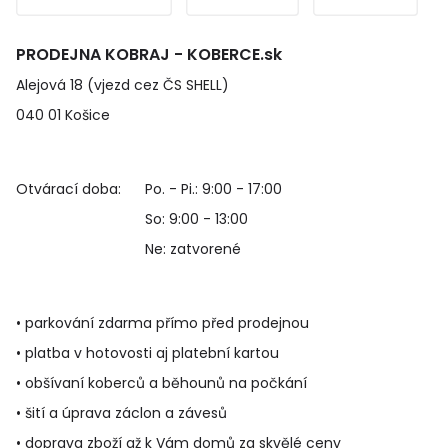
PRODEJNA KOBRAJ - KOBERCE.sk
Alejová 18 (vjezd cez ČS SHELL)
040 01 Košice
Otvárací doba:
Po. - Pi.: 9:00 - 17:00
So: 9:00 - 13:00
Ne: zatvorené
• parkování zdarma přímo před prodejnou
• platba v hotovosti aj platební kartou
• obšívaní koberců a běhounů na počkání
• šití a úprava záclon a závesů
• doprava zboží až k Vám domů za skvělé ceny