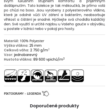
svým luxusním stupněm komfortu a příjemným
došlápnutím. Tato kolekce je tak měkoučká, že přímo volá
po chůzi na boso. Jsou vyrobeny z polyesterového vlákna,
které je odolné vůči UV záření a bakteriím, neabsorbuje
vlhkost a čištění je snadné. Hýčkejte svá chodidla každičký
den. Své využití si určitě najdou u Vašeho gauče v obýváku,
u postele v ložnici nebo v pokoji pro hosty.
Materiál:
100% Polyester
Výška vlákna:
25 mm
2
Celková váha:
2 750 g/m
Vzor:
jednobarevný
2
Hustota vlákna:
89 600 vpichů/m
Doporučené produkty