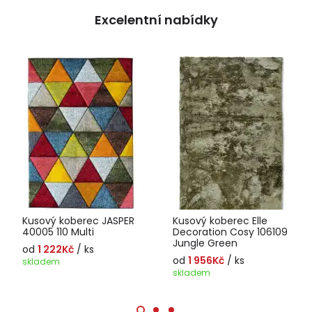
Excelentní nabídky
Kusový koberec JASPER
Kusový koberec Elle
40005 110 Multi
Decoration Cosy 106109
Jungle Green
od
1 222Kč
/ ks
od
1 956Kč
/ ks
skladem
skladem