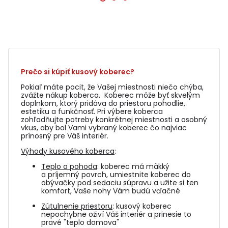
Prečo si kúpiť kusový koberec?
Pokiaľ máte pocit, že Vašej miestnosti niečo chýba,
zvážte nákup koberca. Koberec môže byť skvelým
doplnkom, ktorý pridáva do priestoru pohodlie,
estetiku a funkčnosť. Pri výbere koberca
zohľadňujte potreby konkrétnej miestnosti a osobný
vkus, aby bol Vami vybraný koberec čo najviac
prínosný pre Váš interiér.
Výhody kusového koberca
:
Teplo a pohoda
: koberec má mäkký
a príjemný povrch, umiestnite koberec do
obývačky pod sedaciu súpravu a užite si ten
komfort, Vaše nohy Vám budú vďačné
Zútulnenie priestoru
: kusový koberec
nepochybne oživí Váš interiér a prinesie to
pravé "teplo domova"