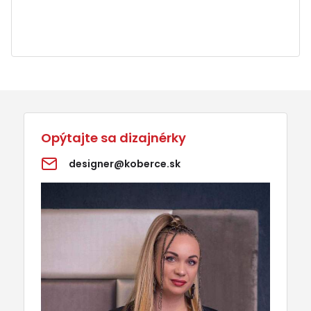
Opýtajte sa dizajnérky
designer@koberce.sk