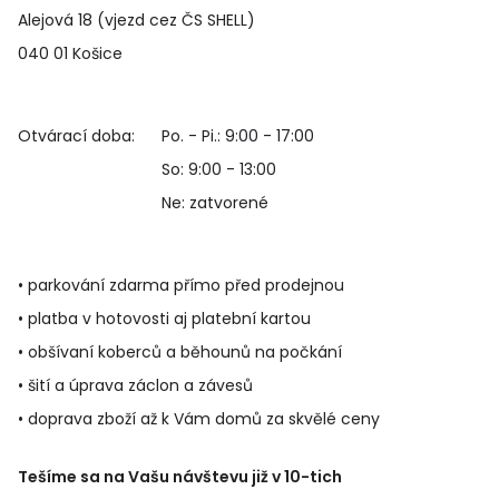
Alejová 18 (vjezd cez ČS SHELL)
040 01 Košice
Otvárací doba:
Po. - Pi.: 9:00 - 17:00
So: 9:00 - 13:00
Ne: zatvorené
• parkování zdarma přímo před prodejnou
• platba v hotovosti aj platební kartou
• obšívaní koberců a běhounů na počkání
• šití a úprava záclon a závesů
• doprava zboží až k Vám domů za skvělé ceny
Tešíme sa na Vašu návštevu již v 10-tich