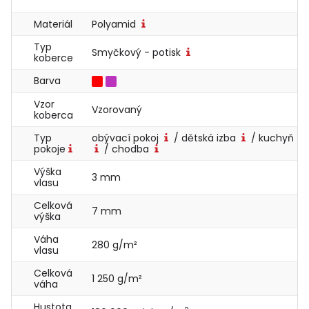
Materiál
Polyamid
Typ
Smyčkový - potisk
koberce
Barva
Vzor
Vzorovaný
koberca
Typ
obývací pokoj
/ dětská izba
/ kuchyň
pokoje
/ chodba
Výška
3 mm
vlasu
Celková
7 mm
výška
Váha
280 g/m²
vlasu
Celková
1 250 g/m²
váha
Hustota