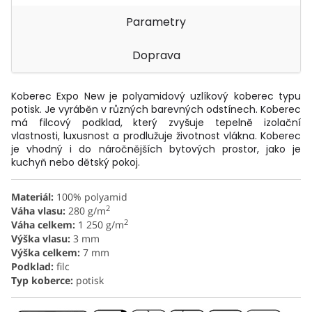
Parametry
Doprava
Koberec Expo New je polyamidový uzlíkový koberec typu
potisk. Je vyráběn v různých barevných odstínech. Koberec
má filcový podklad, který zvyšuje tepelně izolační
vlastnosti, luxusnost a prodlužuje životnost vlákna. Koberec
je vhodný i do náročnějších bytových prostor, jako je
kuchyň nebo dětský pokoj.
Materiál:
100% polyamid
2
Váha vlasu:
280 g/m
2
Váha celkem:
1 250 g/m
Výška vlasu:
3 mm
Výška celkem:
7 mm
Podklad:
filc
Typ koberce:
potisk