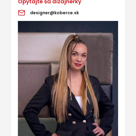
Opýtajte sa dizajnérky
designer@koberce.sk