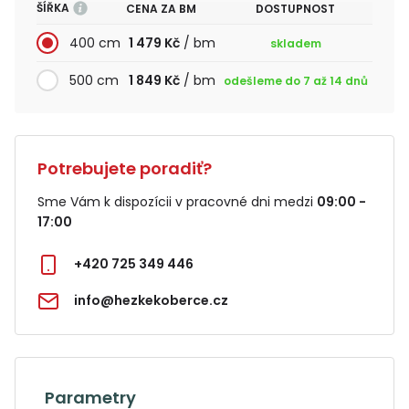
ŠÍŘKA
CENA ZA BM
DOSTUPNOST
400 cm
1 479 Kč
/ bm
skladem
500 cm
1 849 Kč
/ bm
odešleme do 7 až 14 dnů
Potrebujete poradiť?
Sme Vám k dispozícii v pracovné dni medzi
09:00 -
17:00
+420 725 349 446
info@hezkekoberce.cz
Parametry