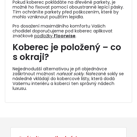
Pokud koberec pokládáte na dřevěné parkety, je
možné ho fixovat pomocí oboustranné lepící pásky.
Tím ochráníte parkety před poškozením, které by
mohlo vzniknout použitím lepidla.
Pro dosažení maximálního komfortu Vašich
chodidel doporučujeme pod koberec aplikovat
značkové
podložky
Floorwise
.
Koberec je položený – co
s okraji?
Nejjednodušší alternativou je při objednávce
zaškrtnout možnost
nařezat sokly
. Nařezané sokly se
následně vkládají do
kobercové lišty
, která dodá
Vašemu interiéru a koberci ten správný nádech
luxusu.