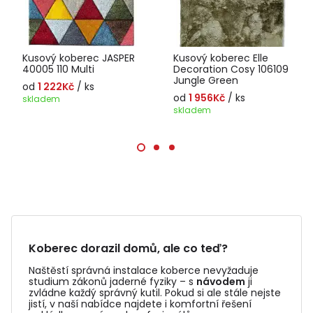
Kusový koberec JASPER
Kusový koberec Elle
40005 110 Multi
Decoration Cosy 106109
Jungle Green
od
1 222Kč
/ ks
od
1 956Kč
/ ks
skladem
skladem
Koberec dorazil domů, ale co teď?
Naštěstí správná instalace koberce nevyžaduje
studium zákonů jaderné fyziky – s
návodem
ji
zvládne každý správný kutil. Pokud si ale stále nejste
jistí, v naší nabídce najdete i komfortní řešení