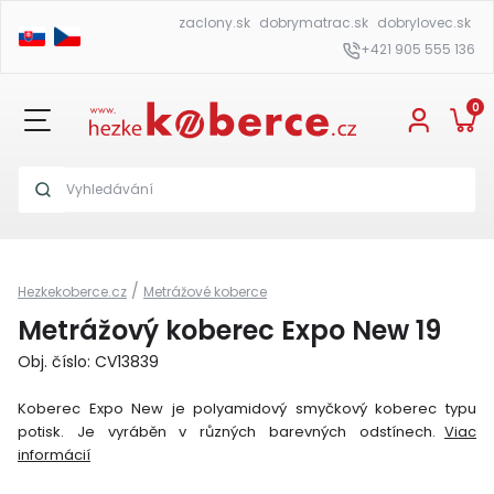
zaclony.sk
dobrymatrac.sk
dobrylovec.sk
+421 905 555 136
0
/
Hezkekoberce.cz
Metrážové koberce
Metrážový koberec Expo New 19
Obj. číslo: CV13839
Koberec Expo New je polyamidový smyčkový koberec typu
potisk. Je vyráběn v různých barevných odstínech.
Viac
informácií