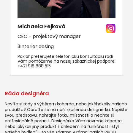
Michaela Fejková
CEO - projektový manager
3Interier desing
Pokiaľ preferujete telefonickú konzultáciu radi
Vám pomôžeme na našej zákaznickej podpore:
+421 918 888 515
.
Ráda designéra
Nevíte si rady s výběrem koberce, nebo jakéhokoliv našeho
produktu? Obraťte se na naši zkušenou designérku. Napište
svou představu, nahrajte fotku místnosti a nechte si
profesionálně poradit. Designérka Vám navrhne koberec,
nebo jakýkoli jiný produkt s ohledem na funkčnost i styl
Vašeho bydlení – to vše zdarma v rámci našich PROFI