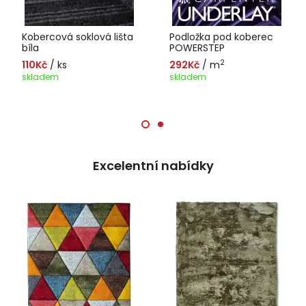
Kobercová soklová lišta
Podložka pod koberec
bíla
POWERSTEP
2
110Kč
/ ks
292Kč
/ m
skladem
skladem
Excelentní nabídky