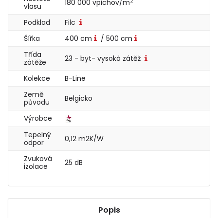
2
180 000 vpichov/m
vlasu
Podklad
Filc
Šířka
400 cm
/ 500 cm
Třída
23 - byt- vysoká zátěž
zátěže
Kolekce
B-Line
Země
Belgicko
původu
Výrobce
Tepelný
0,12 m2K/W
odpor
Zvuková
25 dB
izolace
Popis