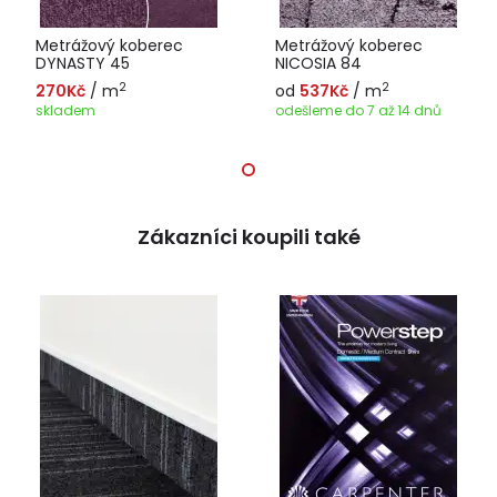
Metrážový koberec
Metrážový koberec
DYNASTY 45
NICOSIA 84
2
2
270Kč
/ m
od
537Kč
/ m
skladem
odešleme do 7 až 14 dnů
Zákazníci koupili také