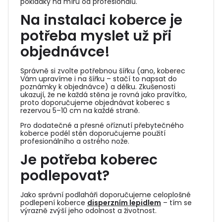
pokládky na míru od profesionálů.
Na instalaci koberce je
potřeba myslet už při
objednávce!
Správně si zvolte potřebnou šířku (ano, koberec
Vám upravíme i na šířku – stačí to napsat do
poznámky k objednávce) a délku. Zkušenosti
ukazují, že ne každá stěna je rovná jako pravítko,
proto doporučujeme objednávat koberec s
rezervou 5–10 cm na každé straně.
Pro dodatečné a přesné oříznutí přebytečného
koberce podél stěn doporučujeme použití
profesionálního a ostrého nože.
Je potřeba koberec
podlepovat?
Jako správní podlaháři doporučujeme celoplošné
podlepení koberce
disperzním lepidlem
– tím se
výrazně zvýší jeho odolnost a životnost.