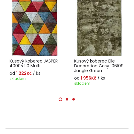
Kusový koberec JASPER
Kusový koberec Elle
40005 110 Multi
Decoration Cosy 106109
Jungle Green
od
1 222Kč
/ ks
od
1 956Kč
/ ks
skladem
skladem