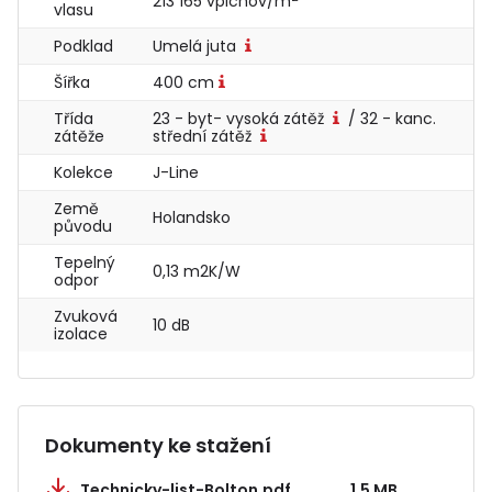
213 165 vpichov/m
vlasu
Podklad
Umelá juta
Šířka
400 cm
Třída
23 - byt- vysoká zátěž
/ 32 - kanc.
zátěže
střední zátěž
Kolekce
J-Line
Země
Holandsko
původu
Tepelný
0,13 m2K/W
odpor
Zvuková
10 dB
izolace
Dokumenty ke stažení
Technicky-list-Bolton.pdf
1.5 MB