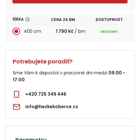
ŠÍŘKA
CENA ZA BM
DOSTUPNOST
400 cm
1 790 Kč
/ bm
skladem
Potrebujete poradiť?
Sme Vám k dispozícii v pracovné dni medzi
09:00 -
17:00
+420 725 349 446
info@hezkekoberce.cz
Parametry