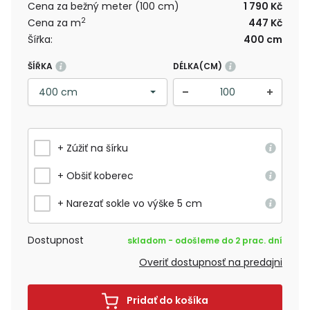
Cena za bežný meter (100 cm)
1 790 Kč
2
Cena za m
447 Kč
Šířka:
400 cm
ŠÍŘKA
DÉLKA(CM)
+ Zúžiť na šírku
+ Obšiť koberec
+ Narezať sokle vo výške 5 cm
Dostupnost
skladom - odošleme do 2 prac. dní
Overiť dostupnosť na predajni
Pridať do košíka