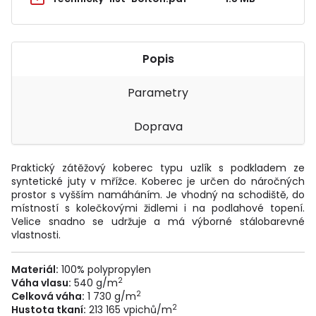
Popis
Parametry
Doprava
Praktický zátěžový koberec typu uzlík s podkladem ze
syntetické juty v mřížce. Koberec je určen do náročných
prostor s vyšším namáháním. Je vhodný na schodiště, do
místností s kolečkovými židlemi i na podlahové topení.
Velice snadno se udržuje a má výborné stálobarevné
vlastnosti.
Materiál:
100% polypropylen
2
Váha vlasu:
540 g/m
2
Celková váha:
1 730 g/m
2
Hustota tkaní:
213 165 vpichů/m