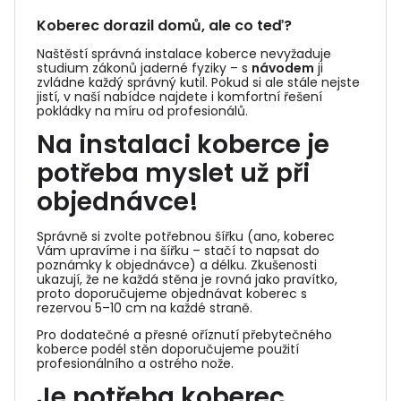
Koberec dorazil domů, ale co teď?
Naštěstí správná instalace koberce nevyžaduje
studium zákonů jaderné fyziky – s
návodem
ji
zvládne každý správný kutil. Pokud si ale stále nejste
jistí, v naší nabídce najdete i komfortní řešení
pokládky na míru od profesionálů.
Na instalaci koberce je
potřeba myslet už při
objednávce!
Správně si zvolte potřebnou šířku (ano, koberec
Vám upravíme i na šířku – stačí to napsat do
poznámky k objednávce) a délku. Zkušenosti
ukazují, že ne každá stěna je rovná jako pravítko,
proto doporučujeme objednávat koberec s
rezervou 5–10 cm na každé straně.
Pro dodatečné a přesné oříznutí přebytečného
koberce podél stěn doporučujeme použití
profesionálního a ostrého nože.
Je potřeba koberec