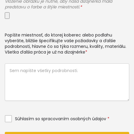
Vloženie obrázku je nutné, aby naša dizajnérka mala
predstavu o farbe a štýle miestnosti.
*
Popíšte miestnosť, do ktorej koberec alebo podlahu
vyberáte, bližšie špecifikujte vaše požiadavky a ďalšie
podrobnosti, hlavne čo sa týka rozmeru, kvality, materiálu.
Všetka ďalšia práca je už na dizajnérke
*
Súhlasím so spracovaním osobných údajov
*