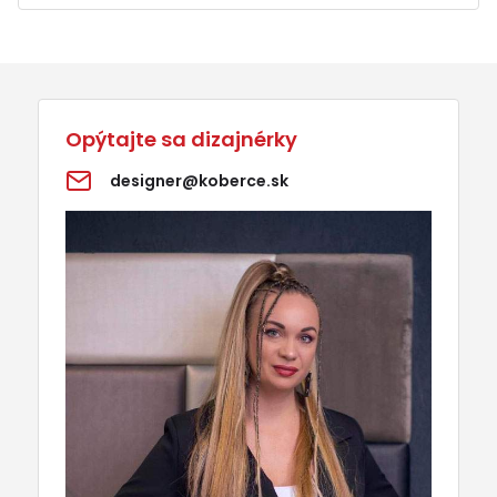
Opýtajte sa dizajnérky
designer@koberce.sk