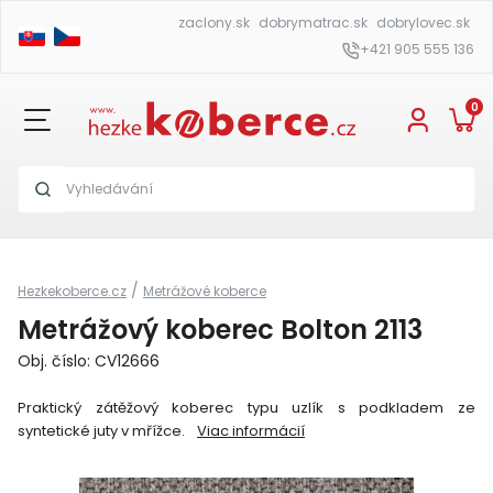
zaclony.sk
dobrymatrac.sk
dobrylovec.sk
+421 905 555 136
0
/
Hezkekoberce.cz
Metrážové koberce
Metrážový koberec Bolton 2113
Obj. číslo: CV12666
Praktický zátěžový koberec typu uzlík s podkladem ze
syntetické juty v mřížce.
Viac informácií