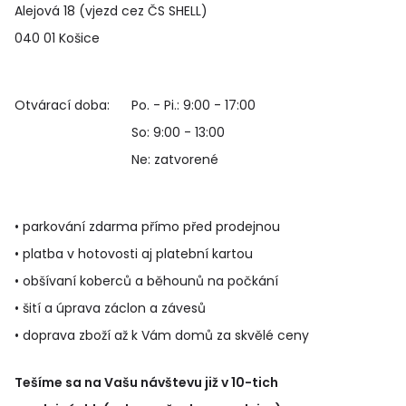
Alejová 18 (vjezd cez ČS SHELL)
040 01 Košice
Otvárací doba:
Po. - Pi.: 9:00 - 17:00
So: 9:00 - 13:00
Ne: zatvorené
• parkování zdarma přímo před prodejnou
• platba v hotovosti aj platební kartou
• obšívaní koberců a běhounů na počkání
• šití a úprava záclon a závesů
• doprava zboží až k Vám domů za skvělé ceny
Tešíme sa na Vašu návštevu již v 10-tich