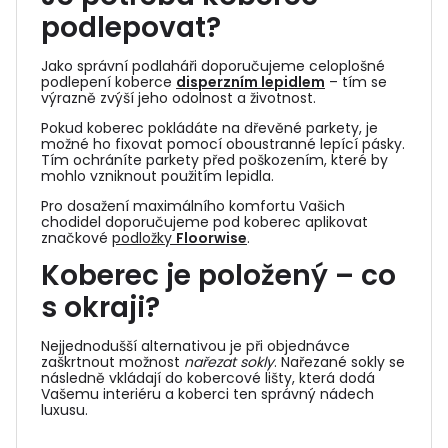
podlepovat?
Jako správní podlaháři doporučujeme celoplošné
podlepení koberce
disperzním lepidlem
– tím se
výrazně zvýší jeho odolnost a životnost.
Pokud koberec pokládáte na dřevěné parkety, je
možné ho fixovat pomocí oboustranné lepící pásky.
Tím ochráníte parkety před poškozením, které by
mohlo vzniknout použitím lepidla.
Pro dosažení maximálního komfortu Vašich
chodidel doporučujeme pod koberec aplikovat
značkové
podložky
Floorwise
.
Koberec je položený – co
s okraji?
Nejjednodušší alternativou je při objednávce
zaškrtnout možnost
nařezat sokly
. Nařezané sokly se
následně vkládají do
kobercové lišty
, která dodá
Vašemu interiéru a koberci ten správný nádech
luxusu.