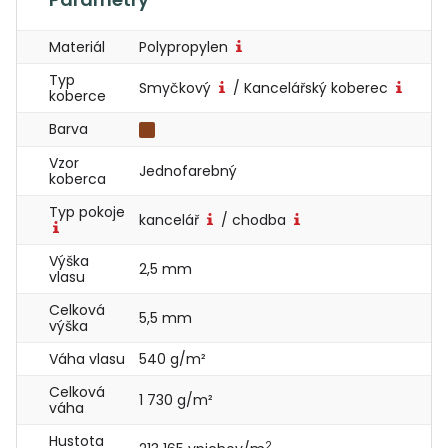
Materiál
Polypropylen
Typ
Smyčkový
/ Kancelářský koberec
koberce
Barva
Vzor
Jednofarebný
koberca
Typ pokoje
kancelář
/ chodba
Výška
2,5 mm
vlasu
Celková
5,5 mm
výška
Váha vlasu
540 g/m²
Celková
1 730 g/m²
váha
Hustota
2