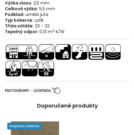
Výška vlasu:
2,5 mm
Celková výška:
5,5 mm
Podklad:
umělá juta
Typ koberce:
uzlík
Třída zátěže:
23 - 32
2
Tepelný odpor:
0,13 m
K/W
Doporučené produkty
Doprava zdarma