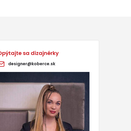
Opýtajte sa dizajnérky
designer@koberce.sk