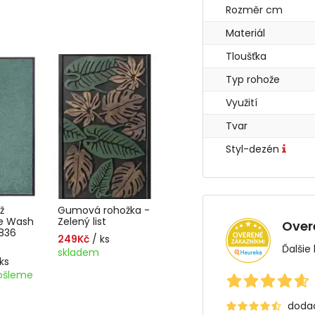
Rozměr cm
Materiál
Tloušťka
Typ rohože
Využití
Tvar
Styl-dezén
ž
Gumová rohožka -
e Wash
Zelený list
Over
3836
249Kč
/ ks
Ďalšie
skladem
ks
došleme
dodac