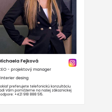
Michaela Fejková
CEO - projektový manager
Interier desing
okiaľ preferujete telefonickú konzultáciu
radi Vám pomôžeme na našej zákaznickej
podpore:
+421 918 888 515
.