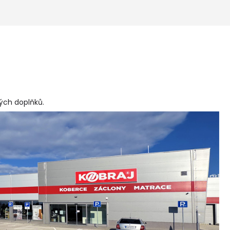
vých doplňků
.