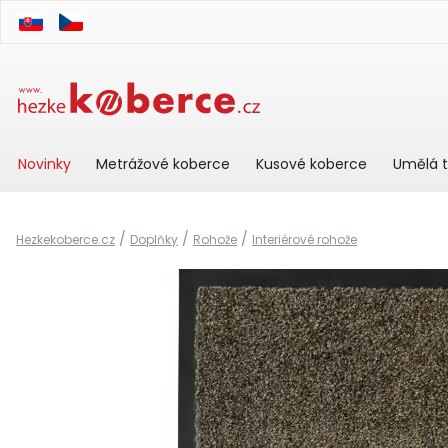
Novinky
Metrážové koberce
Kusové koberce
Umělá t
/
/
/
Hezkekoberce.cz
Doplňky
Rohože
Interiérové rohože