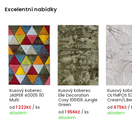
Excelentní nabídky
Kusový koberec
Kusový koberec
Kusový kob
JASPER 40005 110
Elle Decoration
OLYMPOS 5
Multi
Cosy 106109 Jungle
Cream/L.Be
Green
od
1 222Kč
/ ks
od
675Kč
/ 
od
1 956Kč
/ ks
skladem
skladem
skladem