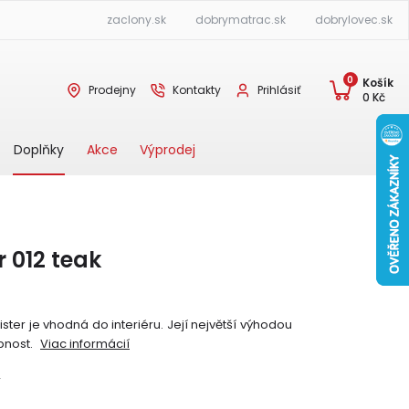
zaclony.sk
dobrymatrac.sk
dobrylovec.sk
0
Košík
Prodejny
Kontakty
Prihlásiť
0
Kč
Akce
Výprodej
Doplňky
r 012 teak
er je vhodná do interiéru. Její největší výhodou
pnost.
Viac informácií
Y