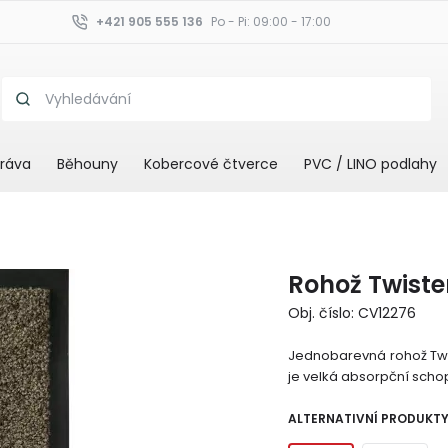
+421 905 555 136
Po - Pi: 09:00 - 17:00
ráva
Běhouny
Kobercové čtverce
PVC / LINO podlahy
Rohož Twiste
Obj. číslo: CV12276
Jednobarevná rohož Twist
je velká absorpční scho
ALTERNATIVNÍ PRODUKT