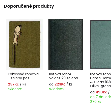
Doporučené produkty
Kokosová rohožka
Bytová rohož
Bytová roho
- zelený pes
Valdez 29 zelená
Hanse Hom
& Clean 10
237Kč
/ ks
od
223Kč
/ ks
Olive-green
skladem
skladem
od
490Kč
/ 
do 7 dní o
270 ks