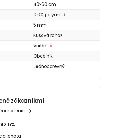
40x60 cm
100% polyamid
5 mm
Kusová rohož
Vnitřní
Obdélník
Jednobarevný
ené zákazníkmi
 hodnotenia
92.6%
ia lehota