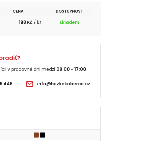
CENA
DOSTUPNOST
198 Kč
/ ks
skladem
oradiť?
cii v pracovné dni medzi
09:00 - 17:00
9 446
info@hezkekoberce.cz