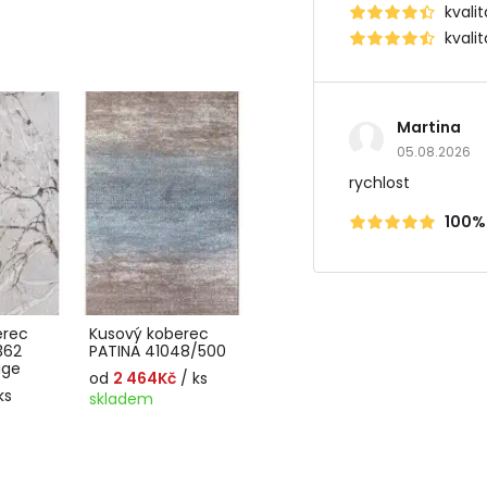
kvali
kvali
Martina
05.08.2026
rychlost
100%
erec
Kusový koberec
362
PATINA 41048/500
ige
od
2 464Kč
/ ks
ks
skladem