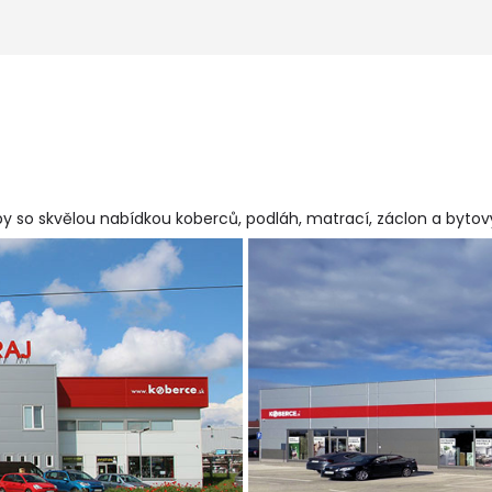
y so skvělou nabídkou koberců, podláh, matrací, záclon a byto