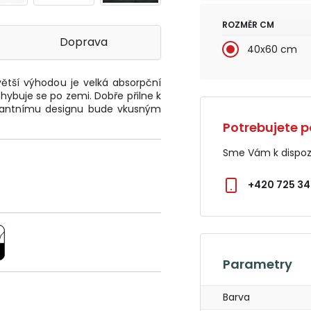
ROZMĚR CM
Doprava
40x60 cm
větší výhodou je velká absorpční
hybuje se po zemi. Dobře přilne k
gantnímu designu bude vkusným
Potrebujete p
Sme Vám k dispozí
+420 725 34
Parametry
Barva