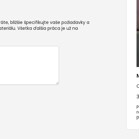
te, bližšie špecifikujte vaše požiadavky a
teriálu. Všetka ďalšia práca je už na
3
P