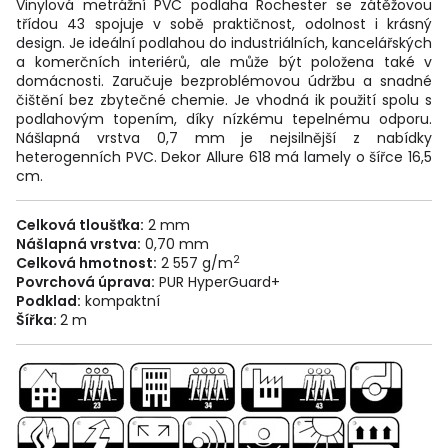
Vinylová metrážní PVC podlaha Rochester se zátěžovou
třídou 43 spojuje v sobě praktičnost, odolnost i krásný
design. Je ideální podlahou do industriálních, kancelářských
a komerčních interiérů, ale může být položena také v
domácnosti. Zaručuje bezproblémovou údržbu a snadné
čištění bez zbytečné chemie. Je vhodná ik použití spolu s
podlahovým topením, díky nízkému tepelnému odporu.
Nášlapná vrstva 0,7 mm je nejsilnější z nabídky
heterogenních PVC. Dekor Allure 618 má lamely o šířce 16,5
cm.
Celková tloušťka:
2 mm
Nášlapná vrstva:
0,70 mm
2
Celková hmotnost:
2 557 g/m
Povrchová úprava:
PUR HyperGuard+
Podklad:
kompaktní
Šířka:
2 m