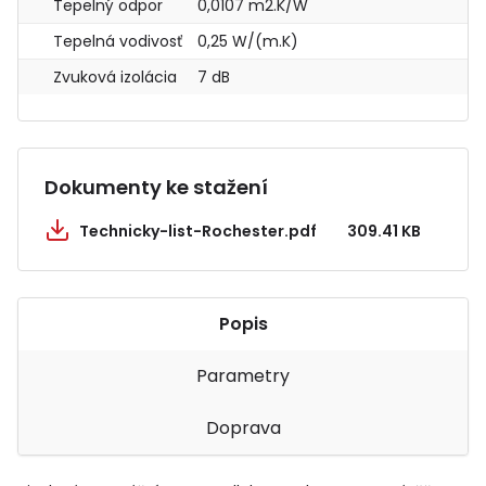
Tepelný odpor
0,0107 m2.K/W
Tepelná vodivosť
0,25 W/(m.K)
Zvuková izolácia
7 dB
Dokumenty ke stažení
Technicky-list-Rochester.pdf
309.41 KB
Popis
Parametry
Doprava