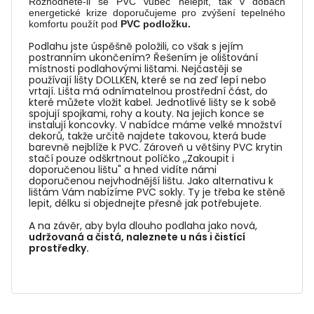
Rozhodnete-li se PVC vůbec nelepit, tak v dobách
energetické krize doporučujeme pro zvýšení tepelného
komfortu použít pod
PVC podložku.
Podlahu jste úspěšně položili, co však s jejím
postranním ukončením? Řešením je olištování
místnosti podlahovými lištami. Nejčastěji se
používají lišty DOLLKEN, které se na zeď lepí nebo
vrtají. Lišta má odnímatelnou prostřední část, do
které můžete vložit kabel. Jednotlivé lišty se k sobě
spojují spojkami, rohy a kouty. Na jejich konce se
instalují koncovky. V nabídce máme velké množství
dekorů, takže určitě najdete takovou, která bude
barevně nejblíže k PVC. Zároveň u většiny PVC krytin
stačí pouze odškrtnout políčko ,,Zakoupit i
doporučenou lištu" a hned vidíte námi
doporučenou nejvhodnější lištu. Jako alternativu k
lištám Vám nabízíme PVC sokly. Ty je třeba ke stěně
lepit, délku si objednejte přesně jak potřebujete.
A na závěr, aby byla dlouho podlaha jako nová,
udržovaná a čistá, naleznete u nás i čistící
prostředky.