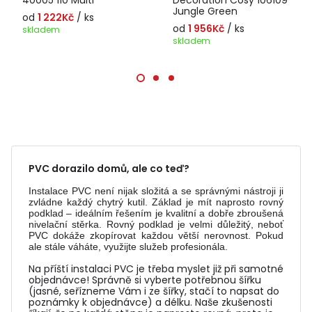
40005 110 Multi
Decoration Cosy 106109
Jungle Green
od
1 222Kč
/ ks
od
1 956Kč
/ ks
skladem
skladem
PVC dorazilo domů, ale co teď?
Instalace PVC není nijak složitá a se správnými nástroji ji
zvládne každý chytrý kutil. Základ je mít naprosto rovný
podklad – ideálním řešením je kvalitní a dobře zbroušená
nivelační stěrka. Rovný podklad je velmi důležitý, neboť
PVC dokáže zkopírovat každou větší nerovnost. Pokud
ale stále váháte, využijte služeb profesionála.
Na příští instalaci PVC je třeba myslet již při samotné
objednávce! Správně si vyberte potřebnou šířku
(jasné, seřízneme Vám i ze šířky, stačí to napsat do
poznámky k objednávce) a délku. Naše zkušenosti