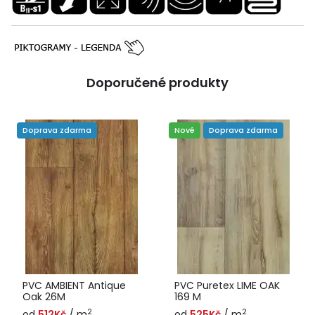
Doporučené produkty
Doprava zdarma
Nové
Doprava zdarma
PVC AMBIENT Antique
PVC Puretex LIME OAK
Oak 26M
169 M
2
2
od
512Kč
/ m
od
525Kč
/ m