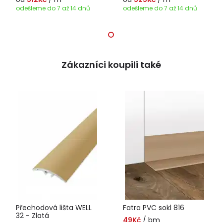
odešleme do 7 až 14 dnů
odešleme do 7 až 14 dnů
Zákazníci koupili také
Přechodová lišta WELL
Fatra PVC sokl 816
32 - Zlatá
49Kč
/ bm