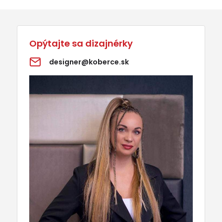
Opýtajte sa dizajnérky
designer@koberce.sk