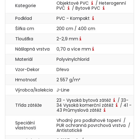
Objektové PVC
/ Heterogenní
Kategorie
PVC
/ Bytové PVC
Podklad
PVC - Kompakt
Šířka cm
200 cm / 400 cm
Tloušťka
2-2,9 mm
Nášlapná vrstva
0,70 a více mm
Materiál
Polyvinylchlorid
Vzor-Dekor
Dřevo
Hmotnosť
2 557 g/m²
Výrobca/kolekcia
J-Line
23 - Vysoká bytová zátěž
/ 33-
Třída zátěže
34 Vysoká komerční zátěž
/ 41 -
43 Průmyslová zátěž
Vhodný pro podlahové topení /
Speciální
PUR ochranná povrchová vrstva /
vlastnosti
Antistatické