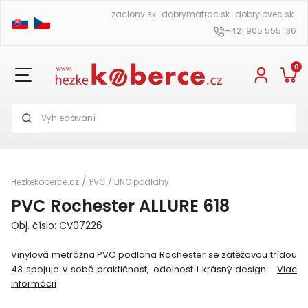
zaclony.sk
dobrymatrac.sk
dobrylovec.sk
+421 905 555 136
0
/
Hezkekoberce.cz
PVC / LINO podlahy
PVC Rochester ALLURE 618
Obj. číslo: CV07226
Vinylová metrážna PVC podlaha Rochester se zátěžovou třídou
43 spojuje v sobě praktičnost, odolnost i krásný design.
Viac
informácií