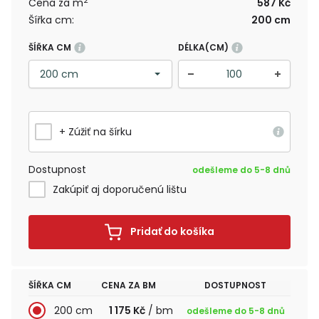
2
Cena za m
587 Kč
Šířka cm:
200 cm
ŠÍŘKA CM
DÉLKA(CM)
+ Zúžiť na šírku
Dostupnost
odešleme do 5-8 dnů
Zakúpiť aj doporučenú lištu
Pridať do košíka
ŠÍŘKA CM
CENA ZA BM
DOSTUPNOST
200 cm
1 175 Kč
/ bm
odešleme do 5-8 dnů