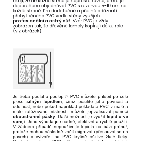
říkají, že ne každá stěna je naprosto rovná, proto je
doporučeno objednávat PVC s rezervou 5-10 cm na
každé straně. Pro dodatečné a přesné odříznutí
přebytečného PVC vedle stěny využijete
profesionální a ostrý nůž
. Vzor PVC je vždy
zobrazen tak, že dřevěné lamely kopírují délku role
(viz obrázek).
Je třeba podlahu podlepit? PVC můžete přilepit po celé
ploše
silným lepidlem
, čímž posílíte jeho pevnost a
odolnost, nebo pokud například pokládáte PVC v malé a
málo zatěžované místnosti, můžete jej zafixovat pomocí
oboustranné pásky
. Další možnost je využít
lepidlo ve
spreji
. Jeho výhoda je snadné, efektivní a rychlé použití.
V žádném případě nepoužívejte lepidla na bázi prénu!,
protože mohou následně začít migrovat (přesouvat se na
povrch) a vytvářet na PVC krytině ošklivé žluté fleky.