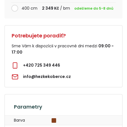
400 cm
2 349 Kč
/ bm
odešleme do 5-8 dnů
Potrebujete poradiť?
Sme Vám k dispozícii v pracovné dni medzi
09:00 -
17:00
+420 725 349 446
info@hezkekoberce.cz
Parametry
Barva