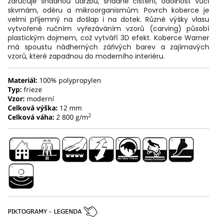
zaručuje snadnou údržbu, snadné čištění, odolnost vůči
skvrnám, oděru a mikroorganismům. Povrch koberce je
velmi příjemný na došlap i na dotek. Různé výšky vlasu
vytvořené ručním vyřezáváním vzorů (carving) působí
plastickým dojmem, což vytváří 3D efekt. Koberce Warner
má spoustu nádherných zářivých barev a zajímavých
vzorů, které zapadnou do moderního interiéru.
Materiál:
100% polypropylen
Typ:
frieze
Vzor:
moderní
Celková výška:
12 mm
2
Celková váha:
2 800 g/m