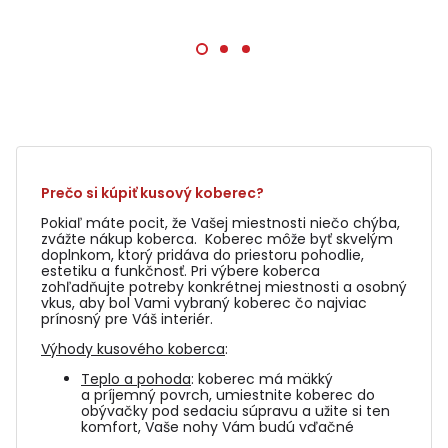
Prečo si kúpiť kusový koberec?
Pokiaľ máte pocit, že Vašej miestnosti niečo chýba,
zvážte nákup koberca. Koberec môže byť skvelým
doplnkom, ktorý pridáva do priestoru pohodlie,
estetiku a funkčnosť. Pri výbere koberca
zohľadňujte potreby konkrétnej miestnosti a osobný
vkus, aby bol Vami vybraný koberec čo najviac
prínosný pre Váš interiér.
Výhody kusového koberca
:
Teplo a pohoda
: koberec má mäkký
a príjemný povrch, umiestnite koberec do
obývačky pod sedaciu súpravu a užite si ten
komfort, Vaše nohy Vám budú vďačné