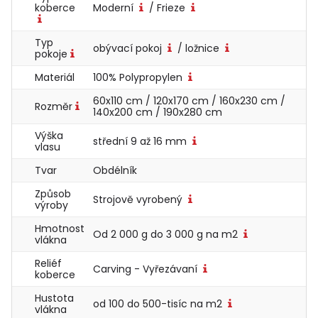
koberce
Moderní
/ Frieze
Typ
obývací pokoj
/ ložnice
pokoje
Materiál
100% Polypropylen
60x110 cm / 120x170 cm / 160x230 cm /
Rozměr
140x200 cm / 190x280 cm
Výška
střední 9 až 16 mm
vlasu
Tvar
Obdélník
Způsob
Strojově vyrobený
výroby
Hmotnost
Od 2 000 g do 3 000 g na m2
vlákna
Reliéf
Carving - Vyřezávaní
koberce
Hustota
od 100 do 500-tisíc na m2
vlákna