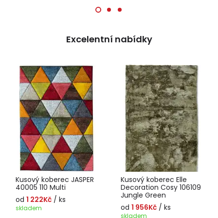
Excelentní nabídky
Kusový koberec JASPER
Kusový koberec Elle
40005 110 Multi
Decoration Cosy 106109
Jungle Green
od
1 222Kč
/ ks
od
1 956Kč
/ ks
skladem
skladem