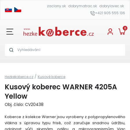
zaclony.sk
dobrymatrac.sk
dobrylovec.sk
+421 905 555 136
0
/
Hezkekoberce.cz
Kusové koberce
Kusový koberec WARNER 4205A
Yellow
Obj. číslo: CV20438
Koberce z kolekce Warner jsou vyrobeny z polypropylenového
vlákna s úpravou typu frisé, což zaručuje snadnou údržbu,
odolnost vůči skvrnám, oděru a mikroorganismům.
Viac