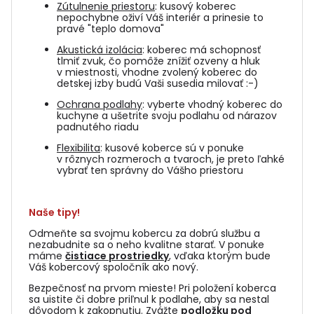
Zútulnenie priestoru
: kusový koberec
nepochybne oživí Váš interiér a prinesie to
pravé "teplo domova"
Akustická izolácia
: koberec má schopnosť
tlmiť zvuk, čo pomôže znížiť ozveny a hluk
v miestnosti, vhodne zvolený koberec do
detskej izby budú Vaši susedia milovať :-)
Ochrana podlahy
: vyberte vhodný koberec do
kuchyne a ušetrite svoju podlahu od nárazov
padnutého riadu
Flexibilita
: kusové koberce sú v ponuke
v rôznych rozmeroch a tvaroch, je preto ľahké
vybrať ten správny do Vášho priestoru
Naše tipy!
Odmeňte sa svojmu kobercu za dobrú službu a
nezabudnite sa o neho kvalitne starať. V ponuke
máme
čistiace prostriedky
, vďaka ktorým bude
Váš kobercový spoločník ako nový.
Bezpečnosť na prvom mieste! Pri položení koberca
sa uistite či dobre priľnul k podlahe, aby sa nestal
dôvodom k zakopnutiu. Zvážte
podložku pod