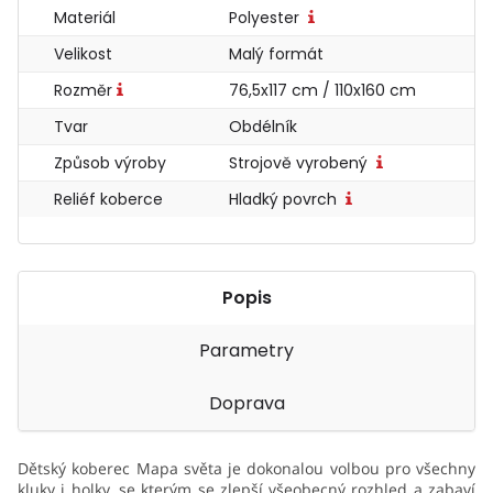
Materiál
Polyester
Velikost
Malý formát
Rozměr
76,5x117 cm / 110x160 cm
Tvar
Obdélník
Způsob výroby
Strojově vyrobený
Reliéf koberce
Hladký povrch
Popis
Parametry
Doprava
Dětský koberec Mapa světa je dokonalou volbou pro všechny
kluky i holky, se kterým se zlepší všeobecný rozhled a zabaví