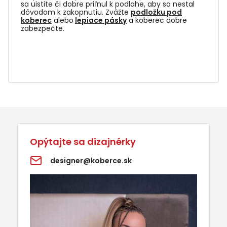
sa uistite či dobre priľnul k podlahe, aby sa nestal
dôvodom k zakopnutiu. Zvážte
podložku pod
koberec
alebo
lepiace pásky
a koberec dobre
zabezpečte.
Opýtajte sa dizajnérky
designer@koberce.sk