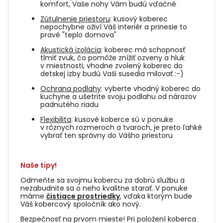
komfort, Vaše nohy Vám budú vďačné
Zútulnenie priestoru
: kusový koberec
nepochybne oživí Váš interiér a prinesie to
pravé "teplo domova"
Akustická izolácia
: koberec má schopnosť
tlmiť zvuk, čo pomôže znížiť ozveny a hluk
v miestnosti, vhodne zvolený koberec do
detskej izby budú Vaši susedia milovať :-)
Ochrana podlahy
: vyberte vhodný koberec do
kuchyne a ušetrite svoju podlahu od nárazov
padnutého riadu
Flexibilita
: kusové koberce sú v ponuke
v rôznych rozmeroch a tvaroch, je preto ľahké
vybrať ten správny do Vášho priestoru
Naše tipy!
Odmeňte sa svojmu kobercu za dobrú službu a
nezabudnite sa o neho kvalitne starať. V ponuke
máme
čistiace prostriedky
, vďaka ktorým bude
Váš kobercový spoločník ako nový.
Bezpečnosť na prvom mieste! Pri položení koberca