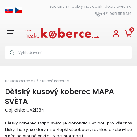
zaclony.sk
dobrymatrac.sk
dobrylovec.sk
+421 905 555 136
0
/
Hezkekoberce.cz
Kusové koberce
Dětský kusový koberec MAPA
SVĚTA
Obj. číslo: CV21384
Dětský koberec Mapa světa je dokonalou volbou pro všechny
kluky i holky, se kterým se zlepší všeobecný rozhled a zabaví se
s ním na dlouhé chvíle.
Viac informácií