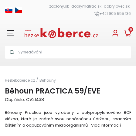
zaclony.sk
dobrymatrac.sk
dobrylovec.sk
+421 905 555 136
0
/
Hezkekoberce.cz
Běhouny
Běhoun PRACTICA 59/EVE
Obj. číslo: CV21438
Běhouny Practica jsou vyrobeny z polypropylenového BCF
vlákna, které je známé svou nenáročnou údržbou, snadným
čištěním a odpuzováním mikroorganismů.
Viac informácií