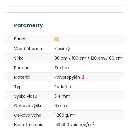
Parametry
Barva
Vzor běhouna
Klasický
Šířka
80 cm / 100 cm / 120 cm / 66 cm
Podklad
Textílie
Materiál
Polypropylén
Typ
Potlač
Výška vlasu
5,4 mm
Celková výška
6 mm
2
Celková váha
1 280 g/m
2
Hustota tkania
153 600 vpichov/m