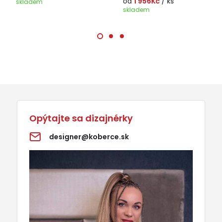
od
1 956Kč
/ ks
skladem
skladem
Opýtajte sa dizajnérky
designer@koberce.sk