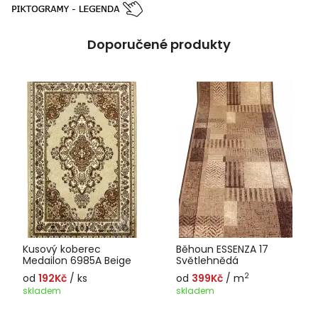
Doporučené produkty
Kusový koberec
Běhoun ESSENZA 17
Medailon 6985A Beige
Světlehnědá
2
od
192Kč
/ ks
od
399Kč
/ m
skladem
skladem