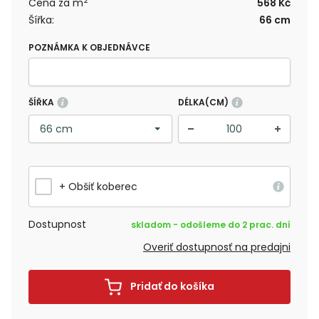
2
Cena za m
568 Kč
Šířka:
66 cm
POZNÁMKA K OBJEDNÁVCE
ŠÍŘKA
DÉLKA(CM)
+ Obšiť koberec
Dostupnost
skladom - odošleme do 2 prac. dní
Overiť dostupnosť na predajni
Pridať do košíka