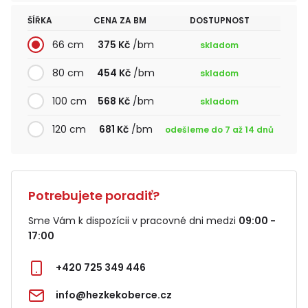
ŠÍŘKA
CENA ZA BM
DOSTUPNOST
66 cm
375 Kč
/bm
skladom
80 cm
454 Kč
/bm
skladom
100 cm
568 Kč
/bm
skladom
120 cm
681 Kč
/bm
odešleme do 7 až 14 dnů
Potrebujete poradiť?
Sme Vám k dispozícii v pracovné dni medzi
09:00 -
17:00
+420 725 349 446
info@hezkekoberce.cz