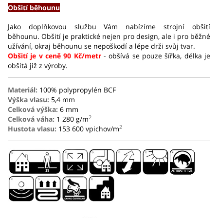
Obšití běhounu
Jako doplňkovou službu Vám nabízíme strojní obšití
běhounu.
Obšití je praktické nejen pro design, ale i pro běžné
užívání,
okraj běhounu se nepoškodí a lépe drži svůj tvar.
Obšití je v ceně 90 Kč/metr
-
obšívá se pouze šířka, délka je
obšitá již z výroby.
Materiál:
100% polypropylén BCF
Výška vlasu:
5,4 mm
Celková výška:
6 mm
2
Celková váha:
1 280 g/m
2
Hustota vlasu:
153 600 vpichov/m