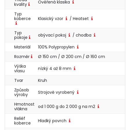
Ověřená klasika
kvality
Typ
koberce
Klasický vzor
/ Heatset
Typ
obývací pokoj
/ chodba
pokoje
Materiál
100% Polypropylen
Rozměr
Ø 150 cm / Ø 200 cm / Ø 160 cm
Výška
nízký 4 až 8 mm
vlasu
Tvar
Kruh
Způsob
Strojově vyrobený
výroby
Hmotnost
od 1 000 g do 2 000 g na m2
vlákna
Reliéf
Hladký povrch
koberce