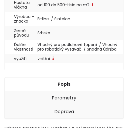
Hustota
od 100 do 500-tisíc na m2
vlákna
Výrobca -
B-line / Sintelon
značka
Země
Srbsko
původu
Ďalšie
Vhodný pro podlahové topení / Vhodný
vlastnosti
pro robotický vysavač / Snadná údržba
využití
vnitřní
Popis
Parametry
Doprava