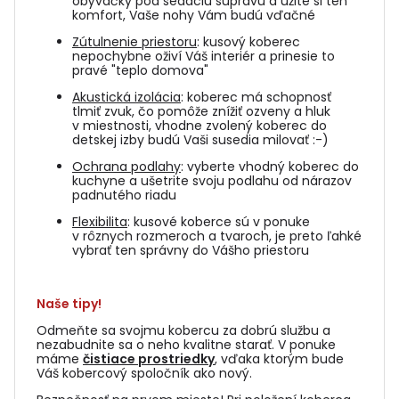
obývačky pod sedaciu súpravu a užite si ten
komfort, Vaše nohy Vám budú vďačné
Zútulnenie priestoru
: kusový koberec
nepochybne oživí Váš interiér a prinesie to
pravé "teplo domova"
Akustická izolácia
: koberec má schopnosť
tlmiť zvuk, čo pomôže znížiť ozveny a hluk
v miestnosti, vhodne zvolený koberec do
detskej izby budú Vaši susedia milovať :-)
Ochrana podlahy
: vyberte vhodný koberec do
kuchyne a ušetrite svoju podlahu od nárazov
padnutého riadu
Flexibilita
: kusové koberce sú v ponuke
v rôznych rozmeroch a tvaroch, je preto ľahké
vybrať ten správny do Vášho priestoru
Naše tipy!
Odmeňte sa svojmu kobercu za dobrú službu a
nezabudnite sa o neho kvalitne starať. V ponuke
máme
čistiace prostriedky
, vďaka ktorým bude
Váš kobercový spoločník ako nový.