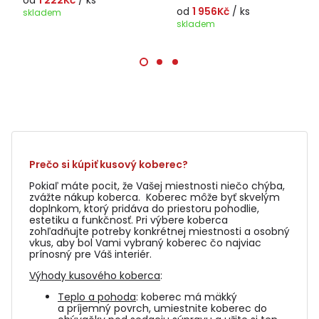
od
1 222Kč
/ ks
od
1 956Kč
/ ks
skladem
skladem
Prečo si kúpiť kusový koberec?
Pokiaľ máte pocit, že Vašej miestnosti niečo chýba,
zvážte nákup koberca. Koberec môže byť skvelým
doplnkom, ktorý pridáva do priestoru pohodlie,
estetiku a funkčnosť. Pri výbere koberca
zohľadňujte potreby konkrétnej miestnosti a osobný
vkus, aby bol Vami vybraný koberec čo najviac
prínosný pre Váš interiér.
Výhody kusového koberca
:
Teplo a pohoda
: koberec má mäkký
a príjemný povrch, umiestnite koberec do