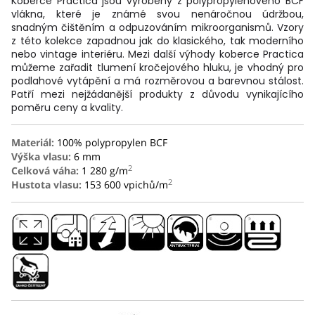
Koberce Practica jsou vyrobeny z polypropylenového BCF
vlákna, které je známé svou nenáročnou údržbou,
snadným čištěním a odpuzováním mikroorganismů. Vzory
z této kolekce zapadnou jak do klasického, tak moderního
nebo vintage interiéru. Mezi další výhody koberce Practica
můžeme zařadit tlumení kročejového hluku, je vhodný pro
podlahové vytápění a má rozměrovou a barevnou stálost.
Patří mezi nejžádanější produkty z důvodu vynikajícího
poměru ceny a kvality.
Materiál:
100% polypropylen BCF
Výška vlasu:
6 mm
2
Celková váha:
1 280 g/m
2
Hustota vlasu:
153 600 vpichů/m