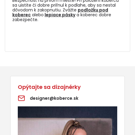
Bezpečnosť na prvom mieste! Pri položení koberca
sa uistite či dobre priľnul k podlahe, aby sa nestal
dôvodom k zakopnutiu. Zvážte
podložku pod
koberec
alebo
lepiace pásky
a koberec dobre
zabezpečte.
Opýtajte sa dizajnérky
designer@koberce.sk