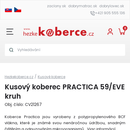
zaclony.sk
dobrymatrac.sk
dobrylovec.sk
+421 905 555 136
0
/
Hezkekoberce.cz
Kusové koberce
Kusový koberec PRACTICA 59/EVE
kruh
Obj. číslo: CV21267
Koberce Practica jsou vyrobeny z polypropylenového BCF
vlákna, které je známé svou nenáročnou údržbou, snadným
čištěním a odpuzováním mikroorganismů.
Viac informácií