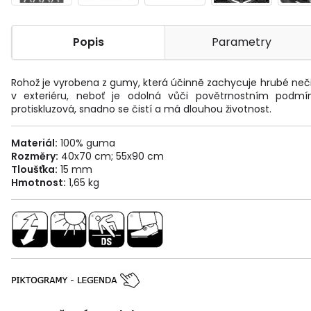
Popis
Parametry
Rohož je vyrobena z gumy, která účinně zachycuje hrubé nečisto
v exteriéru, neboť je odolná vůči povětrnostním podmín
protiskluzová, snadno se čistí a má dlouhou životnost.
Materiál:
100% guma
Rozměr
y:
40x70 cm; 55x90 cm
Tloušťka:
15 mm
Hmotnost:
1,65 kg