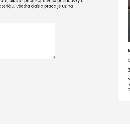
te, bližšie špecifikujte vaše požiadavky a
teriálu. Všetka ďalšia práca je už na
3
P