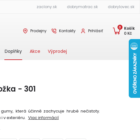
zaclony.sk
dobrymatrac.sk
dobrylovec.sk
0
Košík
Prodejny
Kontakty
Prihlásiť
0
Kč
Akce
Výprodej
Doplňky
žka - 301
gumy, která účinně zachycuje hrubé nečistoty.
 i v exteriéru.
Viac informácií
Y