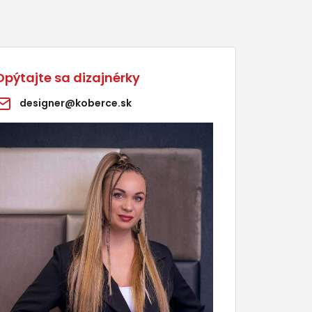
Opýtajte sa dizajnérky
designer@koberce.sk