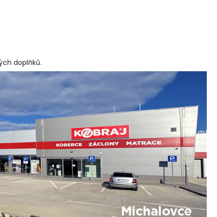
vých doplňků
.