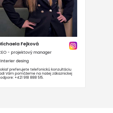
Michaela Fejková
CEO - projektový manager
Interier desing
okiaľ preferujete telefonickú konzultáciu
radi Vám pomôžeme na našej zákaznickej
podpore:
+421 918 888 515
.