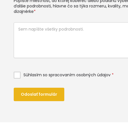
Popíšte miestnosť, do ktorej koberec alebo podlahu vyberá
ďalšie podrobnosti, hlavne čo sa týka rozmeru, kvality, ma
dizajnérke
*
Súhlasím so spracovaním osobných údajov
*
Odoslať formulár