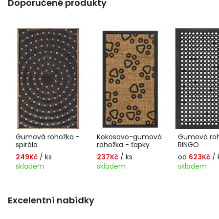
Doporučené produkty
Gumová rohožka -
Kokosovo-gumová
Gumová ro
spirála
rohožka - ťapky
RINGO
249Kč
/ ks
237Kč
/ ks
od
623Kč
/ 
skladem
skladem
skladem
Excelentní nabídky