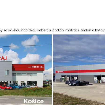
y so skvělou nabídkou koberců, podláh, matrací, záclon a byto