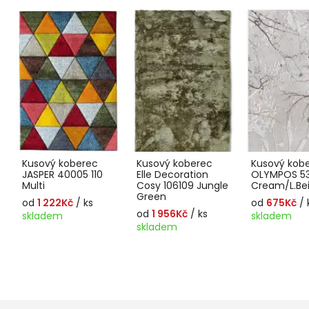
Kusový koberec
Kusový koberec
Kusový kob
JASPER 40005 110
Elle Decoration
OLYMPOS 5
Multi
Cosy 106109 Jungle
Cream/L.Be
Green
od
1 222Kč
/ ks
od
675Kč
/ 
od
1 956Kč
/ ks
skladem
skladem
skladem