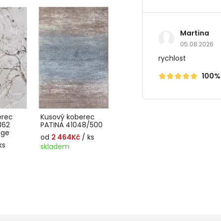
Martina
05.08.2026
rychlost
100%
erec
Kusový koberec
362
PATINA 41048/500
ige
od
2 464Kč
/ ks
ks
skladem