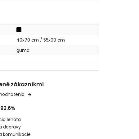
40x70 cm / 55x90 cm
guma
ené zákazníkmi
 hodnotenia
92.6%
ia lehota
ta dopravy
ta komunikácie