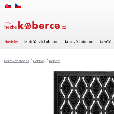
Novinky
Metrážové koberce
Kusové koberce
Umělá t
/
/
Hezkekoberce.cz
Doplňky
Rohože