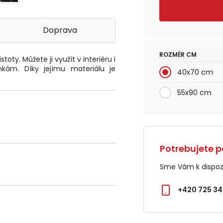
Doprava
ROZMĚR CM
ty. Můžete ji využít v interiéru i
kám. Díky jejímu materiálu je
40x70 cm
55x90 cm
Potrebujete p
Sme Vám k dispozí
+420 725 34