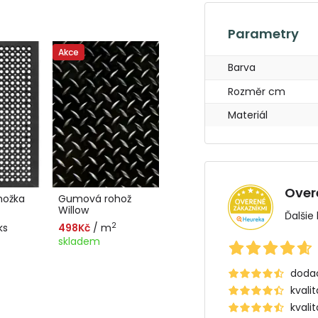
Parametry
Akce
Barva
Rozměr cm
Materiál
Over
hožka
Gumová rohož
Willow
Ďalšie
2
ks
498Kč
/ m
skladem
dodac
kvali
kvali