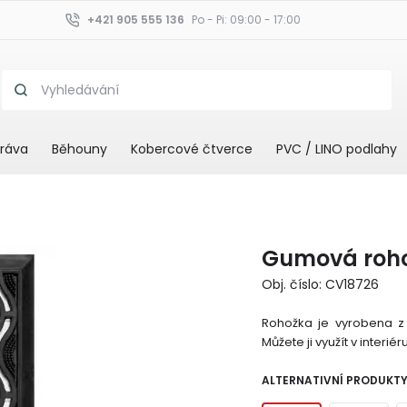
+421 905 555 136
Po - Pi: 09:00 - 17:00
ráva
Běhouny
Kobercové čtverce
PVC / LINO podlahy
Gumová roho
Obj. číslo: CV18726
Rohožka je vyrobena z 
Můžete ji využít v interiéru
ALTERNATIVNÍ PRODUKT