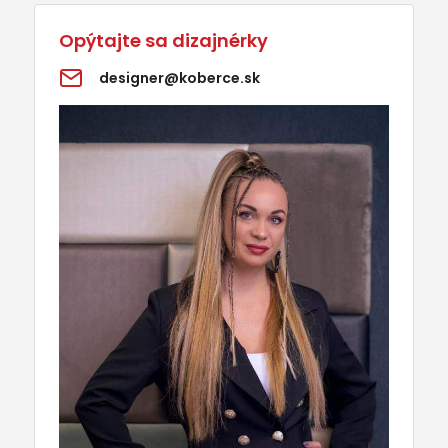
Opýtajte sa dizajnérky
designer@koberce.sk