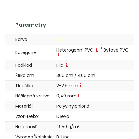
Parametry
Barva
Heterogenní PVC
/ Bytové PVC
Kategorie
Podklad
Filc
Šířka cm
300 cm / 400 cm
Tloušťka
2-2,9 mm
Nášlapná vrstva
0,40 mm
Materiál
Polyvinylchlorid
Vzor-Dekor
Dřevo
Hmotnosť
1 950 g/m²
Výrobca/kolekcia
B-Line