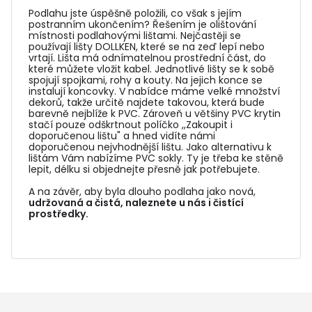
Podlahu jste úspěšně položili, co však s jejím
postranním ukončením? Řešením je olištování
místnosti podlahovými lištami. Nejčastěji se
používají lišty DOLLKEN, které se na zeď lepí nebo
vrtají. Lišta má odnímatelnou prostřední část, do
které můžete vložit kabel. Jednotlivé lišty se k sobě
spojují spojkami, rohy a kouty. Na jejich konce se
instalují koncovky. V nabídce máme velké množství
dekorů, takže určitě najdete takovou, která bude
barevně nejblíže k PVC. Zároveň u většiny PVC krytin
stačí pouze odškrtnout políčko ,,Zakoupit i
doporučenou lištu" a hned vidíte námi
doporučenou nejvhodnější lištu. Jako alternativu k
lištám Vám nabízíme PVC sokly. Ty je třeba ke stěně
lepit, délku si objednejte přesně jak potřebujete.
A na závěr, aby byla dlouho podlaha jako nová,
udržovaná a čistá, naleznete u nás i čistící
prostředky.