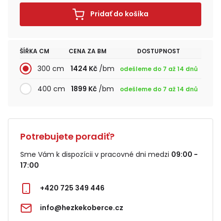
Pridať do košíka
ŠÍŘKA CM
CENA ZA BM
DOSTUPNOST
300 cm
1424 Kč
/bm
odešleme do 7 až 14 dnů
400 cm
1899 Kč
/bm
odešleme do 7 až 14 dnů
Potrebujete poradiť?
Sme Vám k dispozícii v pracovné dni medzi
09:00 -
17:00
+420 725 349 446
info@hezkekoberce.cz