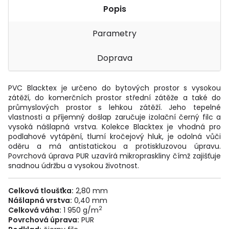
Popis
Parametry
Doprava
PVC Blacktex je určeno do bytových prostor s vysokou
zátěží, do komerčních prostor střední zátěže a také do
průmyslových prostor s lehkou zátěží. Jeho tepelné
vlastnosti a příjemný došlap zaručuje izolační černý filc a
vysoká nášlapná vrstva. Kolekce Blacktex je vhodná pro
podlahové vytápění, tlumí kročejový hluk, je odolná vůči
oděru a má antistatickou a protiskluzovou úpravu.
Povrchová úprava PUR uzavírá mikropraskliny čímž zajišťuje
snadnou údržbu a vysokou životnost.
Celková tloušťka:
2,80 mm
Nášlapná
vrstva:
0,40 mm
2
Celková váha:
1 950 g/m
Povrchová úprava:
PUR