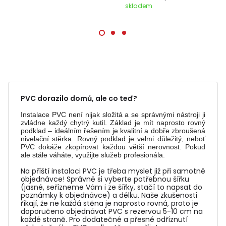
skladem
PVC dorazilo domů, ale co teď?
Instalace PVC není nijak složitá a se správnými nástroji ji
zvládne každý chytrý kutil. Základ je mít naprosto rovný
podklad – ideálním řešením je kvalitní a dobře zbroušená
nivelační stěrka. Rovný podklad je velmi důležitý, neboť
PVC dokáže zkopírovat každou větší nerovnost. Pokud
ale stále váháte, využijte služeb profesionála.
Na příští instalaci PVC je třeba myslet již při samotné
objednávce! Správně si vyberte potřebnou šířku
(jasné, seřízneme Vám i ze šířky, stačí to napsat do
poznámky k objednávce) a délku. Naše zkušenosti
říkají, že ne každá stěna je naprosto rovná, proto je
doporučeno objednávat PVC s rezervou 5-10 cm na
každé straně. Pro dodatečné a přesné odříznutí