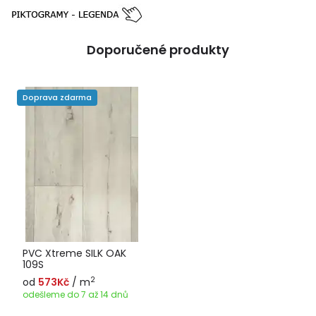
Doporučené produkty
Doprava zdarma
PVC Xtreme SILK OAK
109S
2
od
573Kč
/ m
odešleme do 7 až 14 dnů