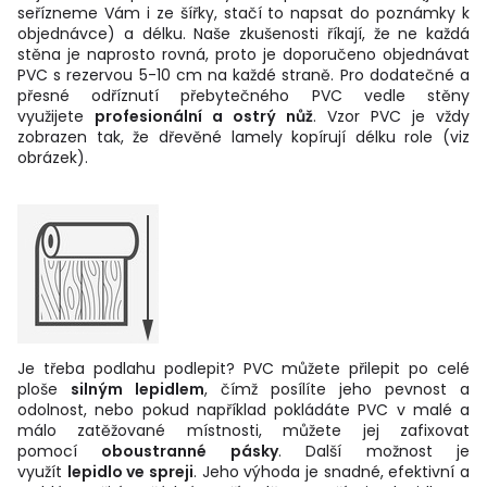
seřízneme Vám i ze šířky, stačí to napsat do poznámky k
objednávce) a délku. Naše zkušenosti říkají, že ne každá
stěna je naprosto rovná, proto je doporučeno objednávat
PVC s rezervou 5-10 cm na každé straně. Pro dodatečné a
přesné odříznutí přebytečného PVC vedle stěny
využijete
profesionální a ostrý nůž
. Vzor PVC je vždy
zobrazen tak, že dřevěné lamely kopírují délku role (viz
obrázek).
Je třeba podlahu podlepit? PVC můžete přilepit po celé
ploše
silným lepidlem
, čímž posílíte jeho pevnost a
odolnost, nebo pokud například pokládáte PVC v malé a
málo zatěžované místnosti, můžete jej zafixovat
pomocí
oboustranné pásky
. Další možnost je
využít
lepidlo ve spreji
. Jeho výhoda je snadné, efektivní a