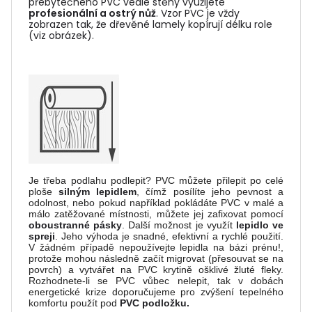
přebytečného PVC vedle stěny využijete
profesionální a ostrý nůž
. Vzor PVC je vždy
zobrazen tak, že dřevěné lamely kopírují délku role
(viz obrázek).
Je třeba podlahu podlepit? PVC můžete přilepit po celé
ploše
silným lepidlem
, čímž posílíte jeho pevnost a
odolnost, nebo pokud například pokládáte PVC v malé a
málo zatěžované místnosti, můžete jej zafixovat pomocí
oboustranné pásky
. Další možnost je využít
lepidlo ve
spreji
. Jeho výhoda je snadné, efektivní a rychlé použití.
V žádném případě nepoužívejte lepidla na bázi prénu!,
protože mohou následně začít migrovat (přesouvat se na
povrch) a vytvářet na PVC krytině ošklivé žluté fleky.
Rozhodnete-li se PVC vůbec nelepit, tak v dobách
energetické krize doporučujeme pro zvýšení tepelného
komfortu použít pod
PVC podložku.