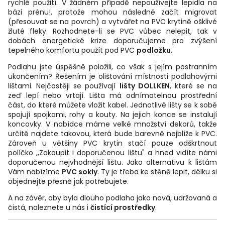
rychlé použití. V žádném případě nepoužívejte lepidla na
bázi prénu!, protože mohou následně začít migrovat
(přesouvat se na povrch) a vytvářet na PVC krytině ošklivé
žluté fleky. Rozhodnete-li se PVC vůbec nelepit, tak v
dobách energetické krize doporučujeme pro zvýšení
tepelného komfortu použít pod PVC
podložku
.
Podlahu jste úspěšně položili, co však s jejím postranním
ukončením? Řešením je olištování místnosti podlahovými
lištami. Nejčastěji se používají
lišty DOLLKEN
, které se na
zeď lepí nebo vrtají. Lišta má odnímatelnou prostřední
část, do které můžete vložit kabel. Jednotlivé lišty se k sobě
spojují spojkami, rohy a kouty. Na jejich konce se instalují
koncovky. V nabídce máme velké množství dekorů, takže
určitě najdete takovou, která bude barevně nejblíže k PVC.
Zároveň u většiny PVC krytin stačí pouze odškrtnout
políčko ,,Zakoupit i doporučenou lištu" a hned vidíte námi
doporučenou nejvhodnější lištu. Jako alternativu k lištám
Vám nabízíme
PVC sokly
. Ty je třeba ke stěně lepit, délku si
objednejte přesně jak potřebujete.
A na závěr, aby byla dlouho podlaha jako nová, udržovaná a
čistá, naleznete u nás i
čistící prostředky
.