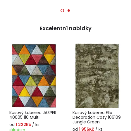
Excelentní nabídky
Kusový koberec JASPER
Kusový koberec Elle
40005 110 Multi
Decoration Cosy 106109
Jungle Green
od
1 222Kč
/ ks
od
1 956Kč
/ ks
skladem