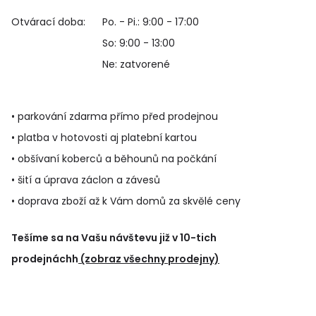
Otvárací doba:
Po. - Pi.: 9:00 - 17:00
So: 9:00 - 13:00
Ne: zatvorené
• parkování zdarma přímo před prodejnou
• platba v hotovosti aj platební kartou
• obšívaní koberců a běhounů na počkání
• šití a úprava záclon a závesů
• doprava zboží až k Vám domů za skvělé ceny
Tešíme sa na Vašu návštevu již v 10-tich
prodejnáchh
(zobraz všechny prodejny)