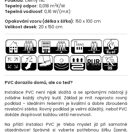
Podklad:
čierny filc
2
Tepelný odpor:
0,018 m
K/W
Tepelná vodivosť:
0,16 W/(m.K)
Opakování vzoru (délka x šířka):
150 x 100 cm
Velikost desek:
20 x 150 cm
PVC dorazilo domů, ale co teď?
Instalace PVC není nijak složitá a se správnými nástroji ji
zvládne každý chytrý kutil. Základ je mít naprosto rovný
podklad – ideálním řešením je kvalitní a dobře zbroušená
nivelační stěrka. Rovný podklad je velmi důležitý, neboť PVC
dokáže zkopírovat každou větší nerovnost.
Na příští instalaci PVC je třeba myslet již při samotné
objednávce! Správně si vyberte potřebnou šířku (jasné,