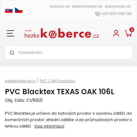
zaclony.sk
dobrymatrac.sk
dobrylovec.sk
+421 905 555 136
0
/
Hezkekoberce.cz
PVC / LINO podlahy
PVC Blacktex TEXAS OAK 106L
Obj. číslo: CV15621
PVC Blacktex je určeno do bytových prostor s vysokou zátěží, do
komerčních prostor střední zátěže a do průmyslových prostor s
lehkou zátěží.
Viac informácií