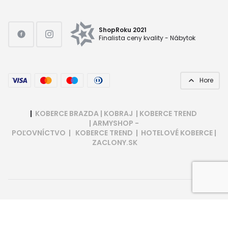
ShopRoku 2021
Finalista ceny kvality - Nábytok
Hore
|
KOBERCE BRAZDA
|
KOBRAJ
|
KOBERCE TREND
|
ARMYSHOP -
POĽOVNÍCTVO
|
KOBERCE TREND
|
HOTELOVÉ KOBERCE
|
ZACLONY.SK
©
www.hezkekoberce.cz
| Vytvoril
bart.sk