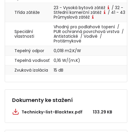
23 - Vysoká bytová zátěž
/ 32 -
Třída zátěže
Střední komerční zátěž
/ 41 - 43
Průmyslová zátěž
Vhodný pro podlahové topení /
Speciální
PUR ochranná povrchová vrstva /
vlastnosti
Antistatické / Vodivé /
Protišmykové
Tepelný odpor
0,018 m2.K/W
Tepelná vodivosť
0,16 W/(m.K)
Zvuková izolácia
15 dB
Dokumenty ke stažení
Technicky-list-Blacktex.pdf
133.29 KB