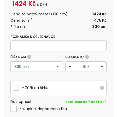
1424
Kč
s DPH
Cena za bežný meter (100 cm)
1424 Kč
2
Cena za m
475 Kč
Šířka cm:
300 cm
POZNÁMKA K OBJEDNÁVCE
ŠÍŘKA CM
DÉLKA(CM)
+ Zúžiť na šírku
Dostupnost
odešleme do 7 až 14 dnů
Zakúpiť aj doporučenú lištu