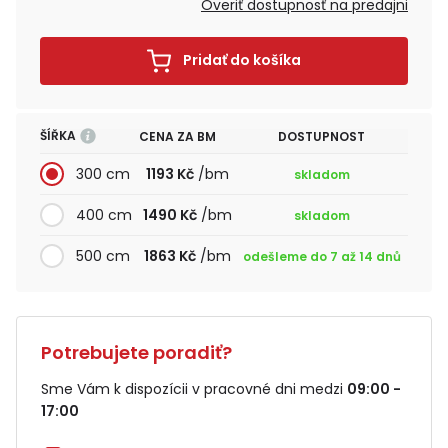
Overiť dostupnosť na predajni
Pridať do košíka
ŠÍŘKA
CENA ZA BM
DOSTUPNOST
300 cm
1193 Kč
/bm
skladom
400 cm
1490 Kč
/bm
skladom
500 cm
1863 Kč
/bm
odešleme do 7 až 14 dnů
Potrebujete poradiť?
Sme Vám k dispozícii v pracovné dni medzi
09:00 -
17:00