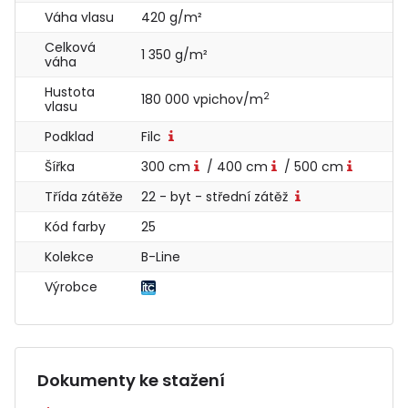
Váha vlasu
420 g/m²
Celková
1 350 g/m²
váha
Hustota
2
180 000 vpichov/m
vlasu
Podklad
Filc
Šířka
300 cm
/ 400 cm
/ 500 cm
Třída zátěže
22 - byt - střední zátěž
Kód farby
25
Kolekce
B-Line
Výrobce
Dokumenty ke stažení