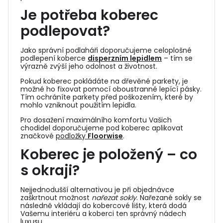
Je potřeba koberec
podlepovat?
Jako správní podlaháři doporučujeme celoplošné
podlepení koberce
disperzním lepidlem
– tím se
výrazně zvýší jeho odolnost a životnost.
Pokud koberec pokládáte na dřevěné parkety, je
možné ho fixovat pomocí oboustranné lepící pásky.
Tím ochráníte parkety před poškozením, které by
mohlo vzniknout použitím lepidla.
Pro dosažení maximálního komfortu Vašich
chodidel doporučujeme pod koberec aplikovat
značkové
podložky
Floorwise
.
Koberec je položený – co
s okraji?
Nejjednodušší alternativou je při objednávce
zaškrtnout možnost
nařezat sokly
. Nařezané sokly se
následně vkládají do
kobercové lišty
, která dodá
Vašemu interiéru a koberci ten správný nádech
luxusu.