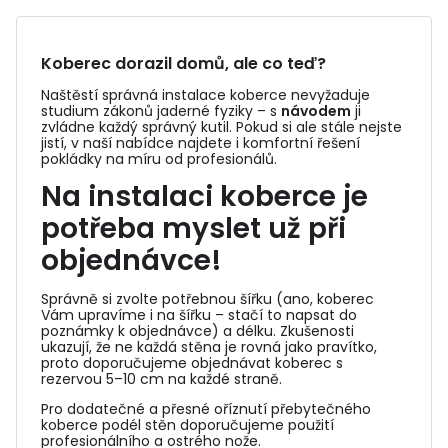
Koberec dorazil domů, ale co teď?
Naštěstí správná instalace koberce nevyžaduje
studium zákonů jaderné fyziky – s
návodem
ji
zvládne každý správný kutil. Pokud si ale stále nejste
jistí, v naší nabídce najdete i komfortní řešení
pokládky na míru od profesionálů.
Na instalaci koberce je
potřeba myslet už při
objednávce!
Správně si zvolte potřebnou šířku (ano, koberec
Vám upravíme i na šířku – stačí to napsat do
poznámky k objednávce) a délku. Zkušenosti
ukazují, že ne každá stěna je rovná jako pravítko,
proto doporučujeme objednávat koberec s
rezervou 5–10 cm na každé straně.
Pro dodatečné a přesné oříznutí přebytečného
koberce podél stěn doporučujeme použití
profesionálního a ostrého nože.