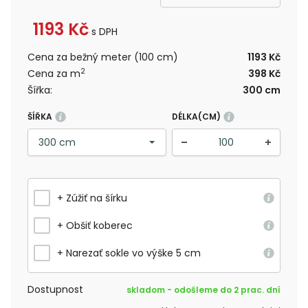
1193
Kč
s DPH
Cena za bežný meter (100 cm)
1193 Kč
2
Cena za m
398 Kč
Šířka:
300 cm
ŠÍŘKA
DÉLKA(CM)
+ Zúžiť na šírku
+ Obšiť koberec
+ Narezať sokle vo výške 5 cm
Dostupnost
skladom - odošleme do 2 prac. dní