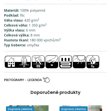
Materiál:
100% polyamid
Podklad:
filc
2
Váha vlasu:
420 g/m
2
Celková v
áha:
1 350 g/m
Výška vlasu:
6 mm
Celková výška:
8 mm
2
Hustota tkaní:
180 000 vpichů/m
Typ koberce:
smyčka
Doporučené produkty
Doprava zdarma
Doprava zdarma