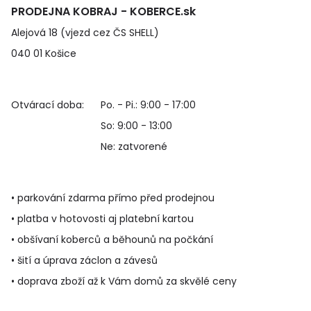
PRODEJNA KOBRAJ - KOBERCE.sk
Alejová 18 (vjezd cez ČS SHELL)
040 01 Košice
Otvárací doba:
Po. - Pi.: 9:00 - 17:00
So: 9:00 - 13:00
Ne: zatvorené
• parkování zdarma přímo před prodejnou
• platba v hotovosti aj platební kartou
• obšívaní koberců a běhounů na počkání
• šití a úprava záclon a závesů
• doprava zboží až k Vám domů za skvělé ceny