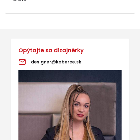
Opýtajte sa dizajnérky
designer@koberce.sk