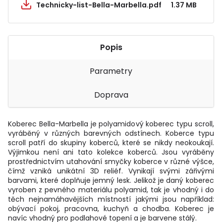
Technicky-list-Bella-Marbella.pdf
1.37 MB
Popis
Parametry
Doprava
Koberec Bella-Marbella je polyamidový koberec typu scroll,
vyráběný v různých barevných odstínech. Koberce typu
scroll patří do skupiny koberců, které se nikdy neokoukají.
Výjimkou není ani tato kolekce koberců. Jsou vyráběny
prostřednictvím utahování smyčky koberce v různé výšce,
čímž vzniká unikátní 3D reliéf. Vynikají svými zářivými
barvami, které doplňuje jemný lesk. Jelikož je daný koberec
vyroben z pevného materiálu polyamid, tak je vhodný i do
těch nejnamáhavějších místností jakými jsou například:
obývací pokoj, pracovna, kuchyň a chodba. Koberec je
navíc vhodný pro podlahové topení a je barvene stálý.