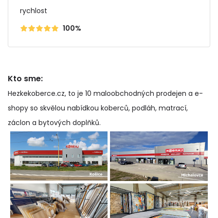
rychlost
100%
Kto sme:
Hezkekoberce.cz, to je 10 maloobchodných prodejen a e-
shopy so skvělou nabídkou koberců, podláh, matrací,
záclon a bytových doplňků
.