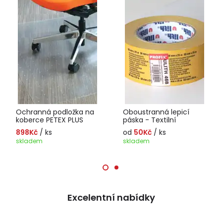
Ochranná podložka na
Oboustranná lepicí
koberce PETEX PLUS
páska - Textilní
898Kč
/ ks
od
50Kč
/ ks
skladem
skladem
Excelentní nabídky