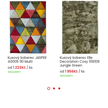
Kusový koberec JASPER
Kusový koberec Elle
40005 110 Multi
Decoration Cosy 106109
Jungle Green
od
1 222Kč
/ ks
od
1 956Kč
/ ks
skladem
skladem