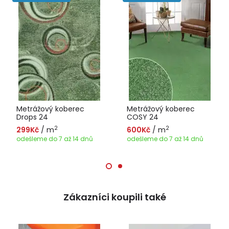
Metrážový koberec
Metrážový koberec
Drops 24
COSY 24
2
2
299Kč
/ m
600Kč
/ m
odešleme do 7 až 14 dnů
odešleme do 7 až 14 dnů
Zákazníci koupili také