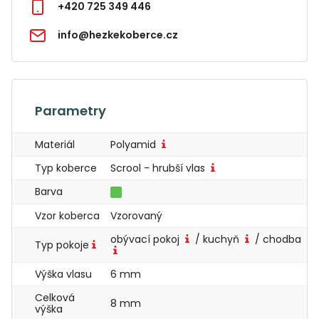
+420 725 349 446
info@hezkekoberce.cz
Parametry
Materiál
Polyamid
Typ koberce
Scrool - hrubší vlas
Barva
Vzor koberca
Vzorovaný
obývací pokoj
/ kuchyň
/ chodba
Typ pokoje
Výška vlasu
6 mm
Celková
8 mm
výška