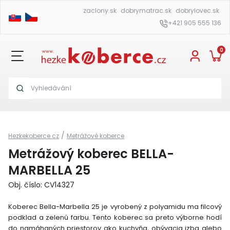
zaclony.sk
dobrymatrac.sk
dobrylovec.sk
+421 905 555 136
0
/
Hezkekoberce.cz
Metrážové koberce
Metrážový koberec BELLA-
MARBELLA 25
Obj. číslo: CV14327
Koberec Bella-Marbella 25 je vyrobený z polyamidu ma filcový
podklad a zelenú farbu. Tento koberec sa preto výborne hodí
do namáhaných priestorov ako kuchyňa, obývacia izba alebo