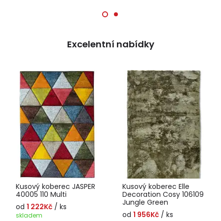
Excelentní nabídky
Kusový koberec JASPER
Kusový koberec Elle
40005 110 Multi
Decoration Cosy 106109
Jungle Green
od
1 222Kč
/ ks
od
1 956Kč
/ ks
skladem