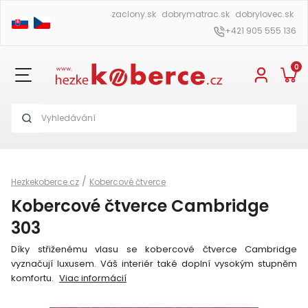
zaclony.sk
dobrymatrac.sk
dobrylovec.sk
+421 905 555 136
0
/
Hezkekoberce.cz
Kobercové čtverce
Kobercové čtverce Cambridge
303
Díky střiženému vlasu se kobercové čtverce Cambridge
vyznačují luxusem. Váš interiér také doplní vysokým stupněm
komfortu.
Viac informácií