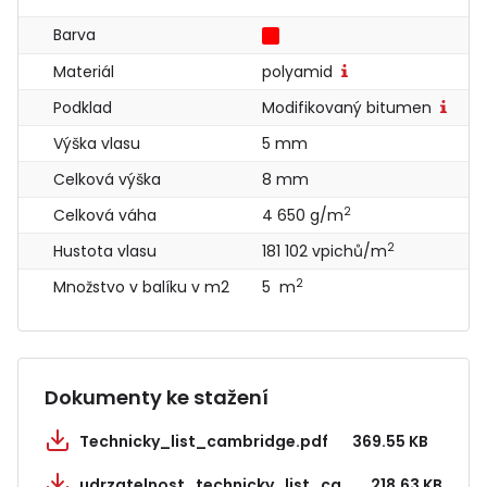
Barva
Materiál
polyamid
Podklad
Modifikovaný bitumen
Výška vlasu
5 mm
Celková výška
8 mm
2
Celková váha
4 650 g/m
2
Hustota vlasu
181 102 vpichů/m
2
Množstvo v balíku v m2
5 m
Dokumenty ke stažení
Technicky_list_cambridge.pdf
369.55 KB
udrzatelnost_technicky_list_cambridge.pdf
218.63 KB