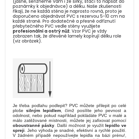
(jasné, seřízneme Vám i ze šířky, stačí to napsat do
poznámky k objednávce) a délku. Naše zkušenosti
říkají, že ne každá stěna je naprosto rovná, proto je
doporučeno objednávat PVC s rezervou 5-10 cm na
každé straně. Pro dodatečné a přesné odříznutí
přebytečného PVC vedle stěny využijete
profesionální a ostrý nůž
. Vzor PVC je vždy
zobrazen tak, že dřevěné lamely kopírují délku role
(viz obrázek).
Je třeba podlahu podlepit? PVC můžete přilepit po celé
ploše
silným lepidlem
, čímž posílíte jeho pevnost a
odolnost, nebo pokud například pokládáte PVC v malé a
málo zatěžované místnosti, můžete jej zafixovat pomocí
oboustranné pásky
. Další možnost je využít
lepidlo ve
spreji
. Jeho výhoda je snadné, efektivní a rychlé použití.
V žádném případě nepoužívejte lepidla na bázi prénu!,