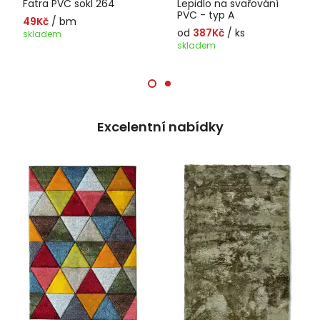
Fatra PVC sokl 264
Lepidlo na svařování
PVC - typ A
49Kč
/ bm
od
387Kč
/ ks
skladem
skladem
Excelentní nabídky