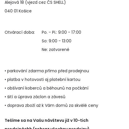
Alejová 18 (vjezd cez ČS SHELL)
040 01 Košice
Otvárací doba:
Po. - Pi.: 9:00 - 17:00
So: 9:00 - 13:00
Ne: zatvorené
• parkování zdarma přímo před prodejnou
• platba v hotovosti aj platební kartou
• obšívaní koberců a běhounů na počkání
• šití a úprava záclon a závesů
• doprava zboží až k Vám domů za skvělé ceny
Tešíme sa na Vašu návštevu již v 10-tich