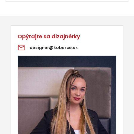
Opýtajte sa dizajnérky
designer@koberce.sk