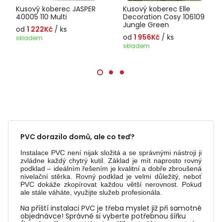
Kusový koberec JASPER
Kusový koberec Elle
40005 110 Multi
Decoration Cosy 106109
Jungle Green
od
1 222Kč
/ ks
od
1 956Kč
/ ks
skladem
skladem
PVC dorazilo domů, ale co teď?
Instalace PVC není nijak složitá a se správnými nástroji ji
zvládne každý chytrý kutil. Základ je mít naprosto rovný
podklad – ideálním řešením je kvalitní a dobře zbroušená
nivelační stěrka. Rovný podklad je velmi důležitý, neboť
PVC dokáže zkopírovat každou větší nerovnost. Pokud
ale stále váháte, využijte služeb profesionála.
Na příští instalaci PVC je třeba myslet již při samotné
objednávce! Správně si vyberte potřebnou šířku