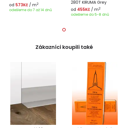
280T KIRUMA Grey
2
od
573Kč
/ m
2
od
455Kč
/ m
odešleme do 7 až 14 dnů
odešleme do 5-8 dnů
Zákazníci koupili také