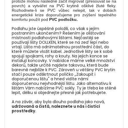
protože mohou následně začít migrovat (přesouvat se na
povrch) a vytvářet na PVC krytině ošklivé žluté fleky.
Rozhodnete-li se PVC vůbec nelepit, tak v dobách
energetické krize doporučujeme pro zvýšení tepelného
komfortu použít pod
PVC podložku.
Podlahu jste úspěšně položili, co však s jejím
postranním ukončením? Řešením je olištování
místnosti podlahovými lištami. Nejčastěji se
používají lišty DOLLKEN, které se na zeď lepí nebo
vrtají. Lišta má odnímatelnou prostřední část, do
které můžete vložit kabel. Jednotlivé lišty se k sobě
spojují spojkami, rohy a kouty. Na jejich konce se
instalují koncovky. V nabídce máme velké množství
dekorů, takže určitě najdete takovou, která bude
barevně nejblíže k PVC. Zároveň u většiny PVC krytin
stačí pouze odškrtnout políčko ,,Zakoupit i
doporučenou lištu" a hned vidíte námi
doporučenou nejvhodnější lištu. Jako alternativu k
lištám Vám nabízíme PVC sokly. Ty je třeba ke stěně
lepit, délku si objednejte přesně jak potřebujete.
A na závěr, aby byla dlouho podlaha jako nová,
udržovaná a čistá, naleznete u nás i čistící
prostředky.