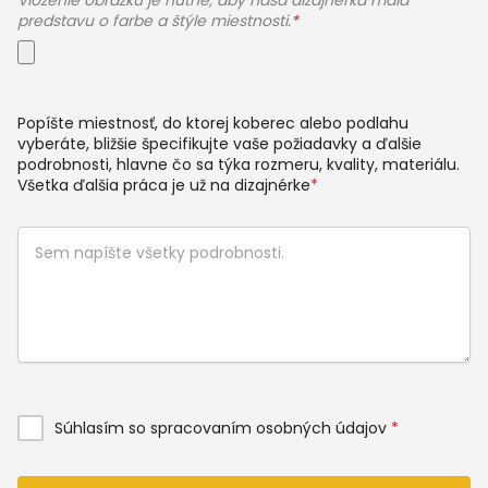
Vloženie obrázku je nutné, aby naša dizajnérka mala
predstavu o farbe a štýle miestnosti.
*
Popíšte miestnosť, do ktorej koberec alebo podlahu
vyberáte, bližšie špecifikujte vaše požiadavky a ďalšie
podrobnosti, hlavne čo sa týka rozmeru, kvality, materiálu.
Všetka ďalšia práca je už na dizajnérke
*
Súhlasím so spracovaním osobných údajov
*