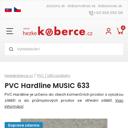
zaclony.sk
dobrymatrac.sk
dobrylovec.sk
+421 905 555 136
0
/
Hezkekoberce.cz
PVC / LINO podlahy
PVC Hardline MUSIC 633
PVC Hardline je určeno do všech komerčních prostor s vysokou
zátěží a do průmyslových prostor se střední zátěží.
Viac
informácií
Doprava zdarma