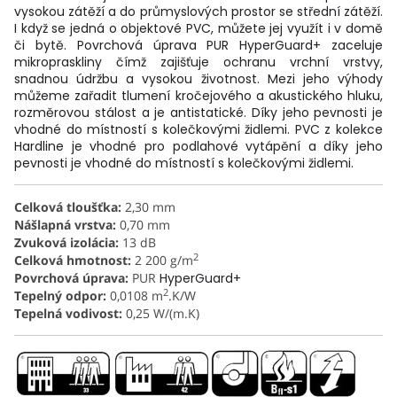
vysokou zátěží a do průmyslových prostor se střední zátěží.
I když se jedná o objektové PVC, můžete jej využít i v domě
či bytě. Povrchová úprava PUR HyperGuard+ zaceluje
mikropraskliny čímž zajišťuje ochranu vrchní vrstvy,
snadnou údržbu a vysokou životnost. Mezi jeho výhody
můžeme zařadit tlumení kročejového a akustického hluku,
rozměrovou stálost a je antistatické. Díky jeho pevnosti je
vhodné do místností s kolečkovými židlemi. PVC z kolekce
Hardline je vhodné pro podlahové vytápění a díky jeho
pevnosti je vhodné do místností s kolečkovými židlemi.
Celková tloušťka:
2,30 mm
Nášlapná vrstva:
0,70 mm
Zvuková izolácia:
13 dB
2
Celková hmotnost:
2 200
g/m
Povrchová úprava:
PUR
HyperGuard+
2
Tepelný odpor:
0,0108 m
.K/W
Tepelná vodivost:
0,25 W/(m.K)