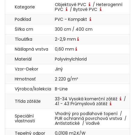
Objektové PVC
/ Heterogenní
Kategorie
PVC
/ Bytové PVC
Podklad
PVC - Kompakt
Šířka cm
300 cm / 400 cm
Tloušťka
2-2,9 mm
Nášlapná vrstva
0,60 mm
Materiál
Polyvinylchlorid
Vzor-Dekor
Jiný
Hmotnosť
2 220 g/m²
Výrobca/kolekcia
B-Line
33-34 Vysoká komerční zátěž
/
Třída zátěže
41 - 43 Průmyslová zátěž
Vhodný pro podlahové topení /
Speciální
PUR ochranná povrchová vrstva /
vlastnosti
Antistatické / Vodivé
Tepelný odpor
0,0108 m2.K/W